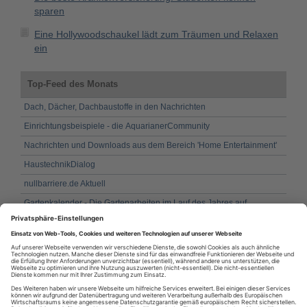
sparen
Eine Hollywoodschaukel lädt zum Träumen und Relaxen
ein
Top-Feed des Monats
Dach, Dächer, Dachbaustoffe in den Nachrichten
Einrichtungsbeispiele - die AquarianerCommunity
Nachrichten und Downloads aus dem Bereich 'Home Entertainment'
HaustechnikDialog
nullbarriere.de Aktuell
Gartenkalender - Die Gartenarbeiten im Lauf des Jahres auf
pflanzen-kalender.de
Fassadenbau / Gebäudehülle in den Nachrichten
Fenster und Fensterbau in den Nachrichten
Gartentipps.com
Abgasanlage in BAULINKS.de