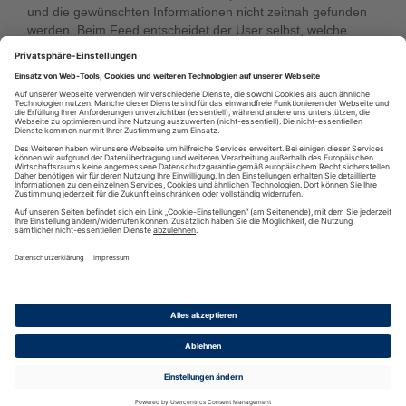
und die gewünschten Informationen nicht zeitnah gefunden
werden. Beim Feed entscheidet der User selbst, welche
Nachrichten er bekommen möchte.
Die Abkürzung RSS
Im ersten Format von 1999 (Version 0.9) und später 2000 (V
1.0) steht die Abkürzung für RDF Site Summary, bei den
Versionen 0.9x für RDF Site Summary und in der letzten und
aktuellen Version 2.0 von 2002 für Really Simple Syndication
RSS
·
RSS Reader
·
Podcatcher
·
RSSFeed eintragen
·
Verzeichnis
Datenschutzinformationen
·
Cookie-Einstellungen
·
Impressum · AGB
& Nutzungsbedingungen
·
Partnerprogramme
·
Sitemap
·
Diese Seite wurde generiert in 0.31360 Sekunden
·