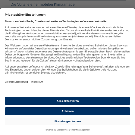
Die Vorteile einer mobilen Klimaanlage
Passende Schiebegardinen günstig im Internet erwerben
Der Garderobenständer ist ein wahres Platzwunder
Zimmertüren kaufen und immer geschlossen halten!
Designermöbel günstig kaufen kann man auch im Internet
Luftbett Test: Ein besonderes Schlaferlebnis
RSS
·
RSS Reader
·
Podcatcher
·
RSSFeed eintragen
·
Verzeichnis
Datenschutzinformationen
·
Cookie-Einstellungen
·
Impressum · AGB
& Nutzungsbedingungen
·
Partnerprogramme
·
Sitemap
·
Diese Seite wurde generiert in 4.36223 Sekunden
·
© 2004-2026 RSS Nachrichten -