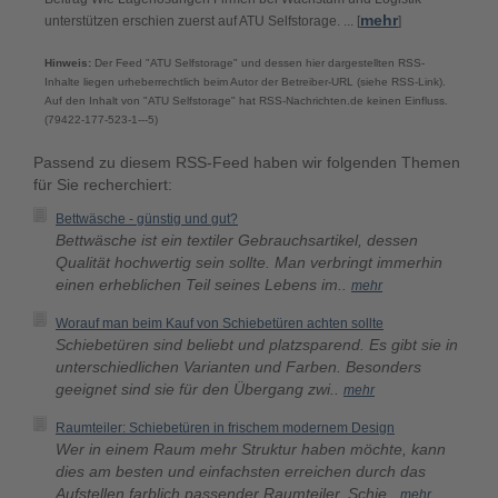
mehr
unterstützen erschien zuerst auf ATU Selfstorage. ... [
]
Hinweis:
Der Feed "ATU Selfstorage" und dessen hier dargestellten RSS-
Inhalte liegen urheberrechtlich beim Autor der Betreiber-URL (siehe RSS-Link).
Auf den Inhalt von "ATU Selfstorage" hat RSS-Nachrichten.de keinen Einfluss.
(79422-177-523-1---5)
Passend zu diesem RSS-Feed haben wir folgenden Themen
für Sie recherchiert:
Bettwäsche - günstig und gut?
Bettwäsche ist ein textiler Gebrauchsartikel, dessen
Qualität hochwertig sein sollte. Man verbringt immerhin
einen erheblichen Teil seines Lebens im..
mehr
Worauf man beim Kauf von Schiebetüren achten sollte
Schiebetüren sind beliebt und platzsparend. Es gibt sie in
unterschiedlichen Varianten und Farben. Besonders
geeignet sind sie für den Übergang zwi..
mehr
Raumteiler: Schiebetüren in frischem modernem Design
Wer in einem Raum mehr Struktur haben möchte, kann
dies am besten und einfachsten erreichen durch das
Aufstellen farblich passender Raumteiler. Schie..
mehr