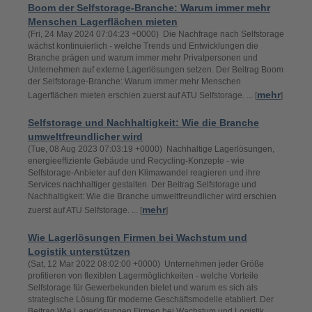
Boom der Selfstorage-Branche: Warum immer mehr
Menschen Lagerflächen mieten
(Fri, 24 May 2024 07:04:23 +0000) Die Nachfrage nach Selfstorage
wächst kontinuierlich - welche Trends und Entwicklungen die
Branche prägen und warum immer mehr Privatpersonen und
Unternehmen auf externe Lagerlösungen setzen. Der Beitrag Boom
der Selfstorage-Branche: Warum immer mehr Menschen
mehr
Lagerflächen mieten erschien zuerst auf ATU Selfstorage. ... [
]
Selfstorage und Nachhaltigkeit: Wie die Branche
umweltfreundlicher wird
(Tue, 08 Aug 2023 07:03:19 +0000) Nachhaltige Lagerlösungen,
energieeffiziente Gebäude und Recycling-Konzepte - wie
Selfstorage-Anbieter auf den Klimawandel reagieren und ihre
Services nachhaltiger gestalten. Der Beitrag Selfstorage und
Nachhaltigkeit: Wie die Branche umweltfreundlicher wird erschien
mehr
zuerst auf ATU Selfstorage. ... [
]
Wie Lagerlösungen Firmen bei Wachstum und
Logistik unterstützen
(Sat, 12 Mar 2022 08:02:00 +0000) Unternehmen jeder Größe
profitieren von flexiblen Lagermöglichkeiten - welche Vorteile
Selfstorage für Gewerbekunden bietet und warum es sich als
strategische Lösung für moderne Geschäftsmodelle etabliert. Der
Beitrag Wie Lagerlösungen Firmen bei Wachstum und Logistik