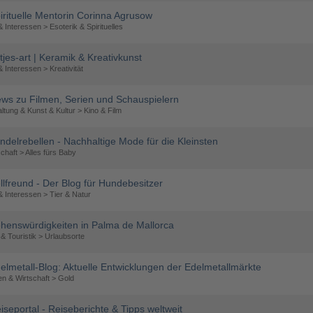
irituelle Mentorin Corinna Agrusow
 Interessen > Esoterik & Spirituelles
tjes-art | Keramik & Kreativkunst
 Interessen > Kreativität
ws zu Filmen, Serien und Schauspielern
ltung & Kunst & Kultur > Kino & Film
ndelrebellen - Nachhaltige Mode für die Kleinsten
chaft > Alles fürs Baby
llfreund - Der Blog für Hundebesitzer
 Interessen > Tier & Natur
henswürdigkeiten in Palma de Mallorca
& Touristik > Urlaubsorte
elmetall-Blog: Aktuelle Entwicklungen der Edelmetallmärkte
n & Wirtschaft > Gold
iseportal - Reiseberichte & Tipps weltweit