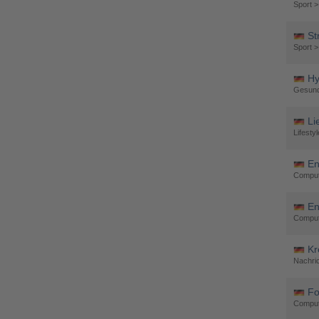
Sport 
St
Sport >
Hy
Gesund
Li
Lifestyl
En
Comput
En
Comput
Kr
Nachri
Fo
Comput