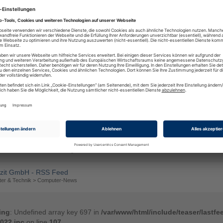
et & Kommunikation > News
eosophie-Blog: Der andere Blick!
 Bildung > Bildung
toankauf Klagenfurt | Auto verkaufen mit Clevercarsale GmbH
ichte & Preisvergleiche > Auto und Motorrad
ein Nahe Direkt
chten & Medien > Lokales
genauer.press Blog
smang. Blogs
inheimwerkerblog.de - Praktische Heimwerker-Tipps und nachhalti..
 & Nebenkosten > Einrichtung
zit GmbH - RSS Feed
er & Technik > Computer-News
ing
: Undefined array key 697 in
/var/www/html/include/teaser/lastfe
022.inc
on line
107