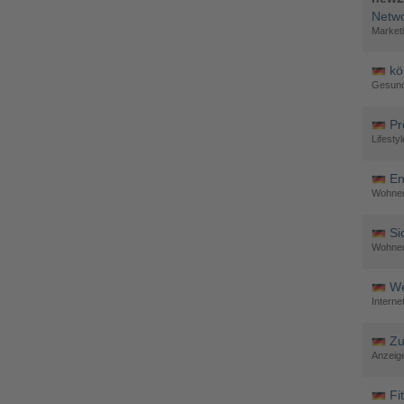
Netwo
Marketi
kö
Gesund
Pr
Lifesty
En
Wohnen
Si
Wohnen
We
Intern
Zu
Anzeig
Fi