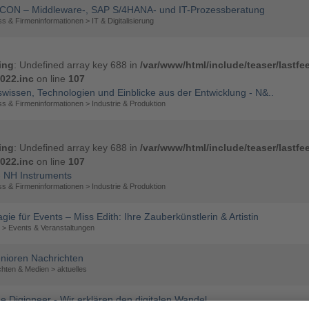
CON – Middleware-, SAP S/4HANA- und IT-Prozessberatung
s & Firmeninformationen > IT & Digitalisierung
ing
: Undefined array key 688 in
/var/www/html/include/teaser/lastfe
022.inc
on line
107
swissen, Technologien und Einblicke aus der Entwicklung - N&..
s & Firmeninformationen > Industrie & Produktion
ing
: Undefined array key 688 in
/var/www/html/include/teaser/lastfe
022.inc
on line
107
- NH Instruments
s & Firmeninformationen > Industrie & Produktion
gie für Events – Miss Edith: Ihre Zauberkünstlerin & Artistin
t > Events & Veranstaltungen
nioren Nachrichten
hten & Medien > aktuelles
e Digioneer - Wir erklären den digitalen Wandel