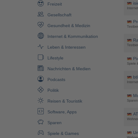
is
Freizeit
Interne
Gesellschaft
Pr
Gesundheit & Medizin
Testber
Internet & Kommunikation
Ra
Testber
Leben & Interessen
Lifestyle
Pi
Spiele
Nachrichten & Medien
bt
Podcasts
Intern
Politik
Mo
Sparen
Reisen & Touristik
Software, Apps
AT
Wohnen
Sparen
Um
Spiele & Games
Wohnen