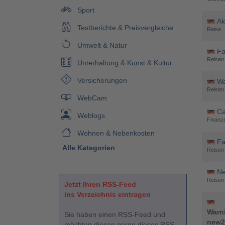
Sport
Ak
Testberichte & Preisvergleiche
Reise
Umwelt & Natur
Fa
Reisen 
Unterhaltung & Kunst & Kultur
Versicherungen
Wa
Reisen 
WebCam
Ca
Weblogs
Finanz
Wohnen & Nebenkosten
Fa
Alle Kategorien
Reisen 
Ne
Reisen 
Jetzt Ihren RSS-Feed
ins Verzeichnis eintragen
Warn
Sie haben einen RSS-Feed und
new2
möchten diesen gerne dieses RSS-