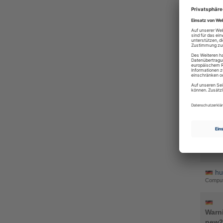
Intern
Th
Beruf &
Au
Testber
Rh
Nachri
re
Wissen
me
Wohnen
hu
Comput
Warn
new2