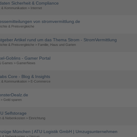
idaten Sicherheit & Compliance
t & Kommunikation > Internet
essemitteilungen von stromvermittlung.de
ichte & Preisvergleiche
tgeber Artikel rund um das Thema Strom - StromVermittlung
ichte & Preisvergleiche > Familie, Haus und Garten
xel-Goblins - Gamer Portal
 & Games > GamerNews
labs Core - Blog & Insights
et & Kommunikation > E-Commerce
nsterDealz.de
 > Geld sparen
U Selfstorage
 & Nebenkosten > Einrichtung
züge München | ATU Logistik GmbH | Umzugsunternehmen
 & Nebenkosten > Umzug