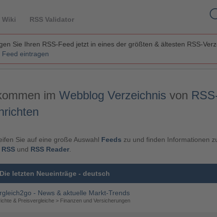
 Wiki
RSS Validator
en Sie Ihren RSS-Feed jetzt in eines der größten & ältesten RSS-Ver
 Feed eintragen
lkommen im
Webblog Verzeichnis
von
RSS
richten
eifen Sie auf eine große Auswahl
Feeds
zu und finden Informationen 
a
RSS
und
RSS Reader
.
Die letzten Neueinträge - deutsch
rgleich2go - News & aktuelle Markt-Trends
ichte & Preisvergleiche > Finanzen und Versicherungen