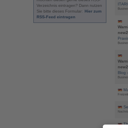
ITARI
Verzeichnis eintragen? Dann nutzen
Busines
Sie bitte dieses Formular:
Hier zum
RSS-Feed eintragen
Warn
new2
Praxi
Busines
Warn
new2
Blog 
Busines
Ma
Freizei
Se
Nachric
Th