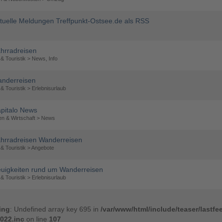
tuelle Meldungen Treffpunkt-Ostsee.de als RSS
hrradreisen
& Touristik > News, Info
nderreisen
& Touristik > Erlebnisurlaub
pitalo News
en & Wirtschaft > News
hrradreisen Wanderreisen
& Touristik > Angebote
uigkeiten rund um Wanderreisen
& Touristik > Erlebnisurlaub
ing
: Undefined array key 695 in
/var/www/html/include/teaser/lastfe
022.inc
on line
107