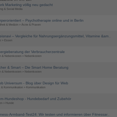
rk Marketing völlig neu gedacht
ng & Social Media
rperorientiert – Psychotherapie online und in Berlin
heit & Medizin > Ärzte & Praxen
eisnavi – Vergleiche für Nahrungsergänzungsmittel, Vitamine &am..
le > Essen
ergieberatung der Verbraucherzentrale
 & Nebenkosten > Nebenkosten
cher & Smart – Die Smart Home Beratung
 & Nebenkosten > Nebenkosten
b Universum - Blog über Design für Web
et & Kommunikation > Kommunikation
m-Hundeshop - Hundebedarf und Zubehör
en > Hunde
tness-Armband-Test24: Wir testen und informieren über Fitnessar..