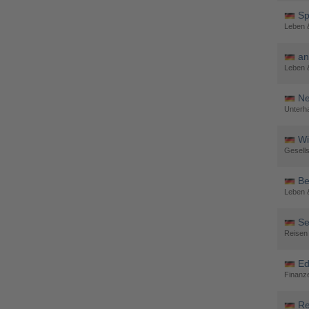
Sp
Leben &
an
Leben &
Ne
Unterha
Wi
Gesells
Be
Leben &
Se
Reisen 
Ed
Finanze
Re