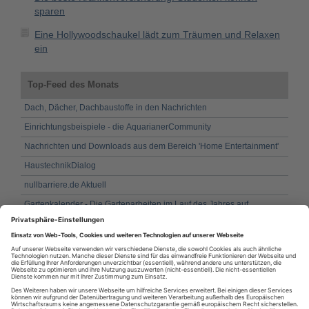
sparen
Eine Hollywoodschaukel lädt zum Träumen und Relaxen
ein
Top-Feed des Monats
Dach, Dächer, Dachbaustoffe in den Nachrichten
Einrichtungsbeispiele - die AquarianerCommunity
Nachrichten und Downloads aus dem Bereich 'Home Entertainment'
HaustechnikDialog
nullbarriere.de Aktuell
Gartenkalender - Die Gartenarbeiten im Lauf des Jahres auf
pflanzen-kalender.de
Fassadenbau / Gebäudehülle in den Nachrichten
Fenster und Fensterbau in den Nachrichten
Gartentipps.com
Abgasanlage in BAULINKS.de