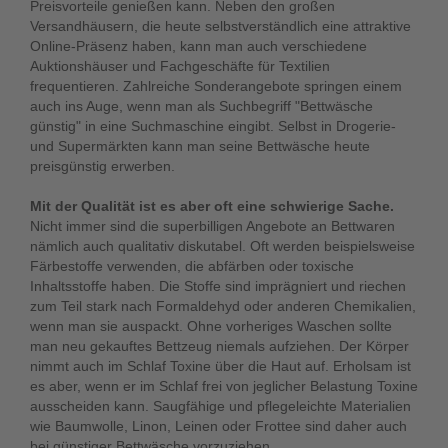
Preisvorteile genießen kann. Neben den großen
Versandhäusern, die heute selbstverständlich eine attraktive
Online-Präsenz haben, kann man auch verschiedene
Auktionshäuser und Fachgeschäfte für Textilien
frequentieren. Zahlreiche Sonderangebote springen einem
auch ins Auge, wenn man als Suchbegriff "Bettwäsche
günstig" in eine Suchmaschine eingibt. Selbst in Drogerie-
und Supermärkten kann man seine Bettwäsche heute
preisgünstig erwerben.
Mit der Qualität ist es aber oft eine schwierige Sache.
Nicht immer sind die superbilligen Angebote an Bettwaren
nämlich auch qualitativ diskutabel. Oft werden beispielsweise
Färbestoffe verwenden, die abfärben oder toxische
Inhaltsstoffe haben. Die Stoffe sind imprägniert und riechen
zum Teil stark nach Formaldehyd oder anderen Chemikalien,
wenn man sie auspackt. Ohne vorheriges Waschen sollte
man neu gekauftes Bettzeug niemals aufziehen. Der Körper
nimmt auch im Schlaf Toxine über die Haut auf. Erholsam ist
es aber, wenn er im Schlaf frei von jeglicher Belastung Toxine
ausscheiden kann. Saugfähige und pflegeleichte Materialien
wie Baumwolle, Linon, Leinen oder Frottee sind daher auch
bei günstiger Bettwäsche vorzuziehen.