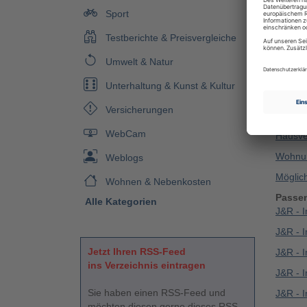
Auskun
Sport
Es loh
zu prüf
Testberichte & Preisvergleiche
Umwelt & Natur
Leser 
Unterhaltung & Kunst & Kultur
Immobil
Versicherungen
Immobil
WebCam
Hausve
Wohnun
Weblogs
Möglic
Wohnen & Nebenkosten
Passe
Alle Kategorien
J&R - 
J&R - 
Jetzt Ihren RSS-Feed
J&R - 
ins Verzeichnis eintragen
J&R - 
Sie haben einen RSS-Feed und
J&R - I
möchten diesen gerne dieses RSS-