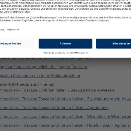
ft über Mietrecht und speziell über die Abrechnung der Nebenkosten g
nt sich in jedem Fall, vor dem Bezahlen die Mietnebenkosten-Rechnun
en.
dieses Beitrages lesen auch:
ien Software - eine Vielzahl intelligenter Lösungen
ien Versicherungen - abgesichert in allen Lebenslagen
rwaltungsprogramm erleichtert Verwaltungsarbeit
gsbaufinanzierung beliebt bei jungen Familien
hkeiten berechnen mit dem Mietkaufrechner
nde RSS-Feeds zum Thema:
Immobilien - Toskana Umbrien Italien - Bezugsfertige Anwesen
Immobilien - Toskana Toscana Umbrien Italien - Zu restaurierende Anw
Immobilien - Toskana Toscana Umbrien Italien - Apartments
Immobilien - Toskana Toscana Umbrien Italien - Weingüter & Weinberg
mmobilien - Toskana Toscana Umbrien Italien - Hotels - B&B - Agrituri