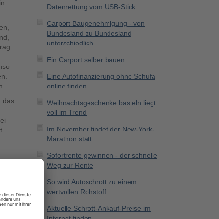
in
Datenrettung vom USB-Stick
Carport Baugenehmigung - von
en,
Bundesland zu Bundesland
nd,
unterschiedlich
rag
Ein Carport selber bauen
enso
en.
Eine Autofinanzierung ohne Schufa
h.
online finden
a das
Weihnachtsgeschenke basteln liegt
voll im Trend
ei
Im November findet der New-York-
t
Marathon statt
Sofortrente gewinnen - der schnelle
Weg zur Rente
e
So wird Autoschrott zu einem
wertvollen Rohstoff
bund
Mühe
Aktuelle Schrott-Ankauf-Preise im
Internet finden