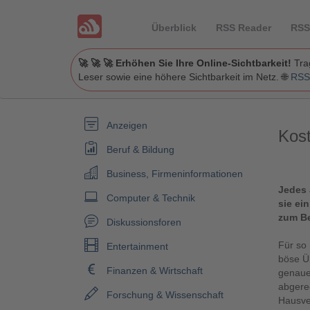
Überblick
RSS Reader
RSS
🚀 🚀 🚀 Erhöhen Sie Ihre Online-Sichtbarkeit!
Trag
Leser sowie eine höhere Sichtbarkeit im Netz. 🌐
RSS
Anzeigen
Kos
Beruf & Bildung
Business, Firmeninformationen
Jedes 
Computer & Technik
sie ei
zum Be
Diskussionsforen
Für so
Entertainment
böse Ü
Finanzen & Wirtschaft
genauer
abgerec
Forschung & Wissenschaft
Hausver