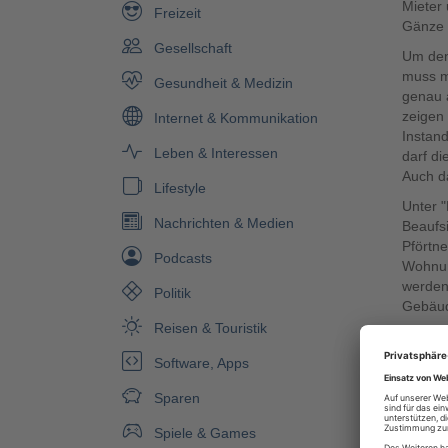
Mieter 
Freizeit
Gänze 
Gesellschaft
Um den
muss m
Gesundheit & Medizin
genau 
zeigen 
Internet & Kommunikation
Instand
Leben & Interessen
darf di
Auch da
Lifestyle
Unter 
Nachrichten & Medien
Beaufs
Pförtne
Podcasts
Wohnun
werden
Politik
Gebäud
Reisen & Touristik
Wer sic
Hausve
Software, Apps
Möglich
Verbra
Sparen
leistet
Spiele & Games
machen,