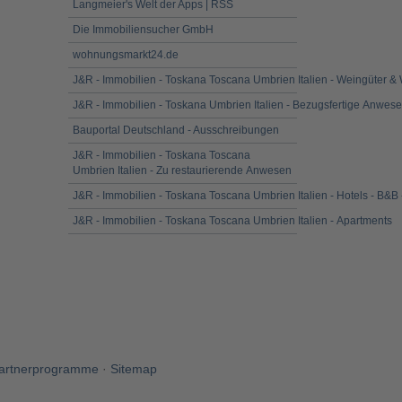
Langmeier's Welt der Apps | RSS
Die Immobiliensucher GmbH
wohnungsmarkt24.de
J&R - Immobilien - Toskana Toscana Umbrien Italien - Weingüter &
J&R - Immobilien - Toskana Umbrien Italien - Bezugsfertige Anwes
Bauportal Deutschland - Ausschreibungen
J&R - Immobilien - Toskana Toscana
Umbrien Italien - Zu restaurierende Anwesen
J&R - Immobilien - Toskana Toscana Umbrien Italien - Hotels - B&B 
J&R - Immobilien - Toskana Toscana Umbrien Italien - Apartments
artnerprogramme
·
Sitemap