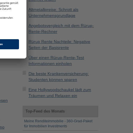
eben.
g genau
Altmetallpreise: Schrott als
Unternehmensgrundlage
Angebotsvergleich mit dem Rürup-
Rente-Rechner
Rürup Rente Nachteile: Negative
Seiten der Basisrente
Über einen Rürup-Rente-Test
Informationen einholen
Die beste Krankenversicherung:
Studenten können sparen
Eine Hollywoodschaukel lädt zum
Träumen und Relaxen ein
esen
Top-Feed des Monats
e
Meine Renditeimmobilie - 360-Grad-Paket
für Immobilien Investments
smo