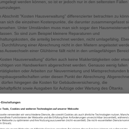
umgelegt werden können, so ist er jedoch nur in den seltensten Fällen 
umzulegen.
 Abschnitt "Kosten Hausverwaltung" differenzierter betrachten zu könn
an sich die einzelnen Kostenpunkte, die darunter zusammengefasst si
ansehen. Unter Umständen muss man sich sogar den Hausmeistervert
lassen. So sind zum Beispiel kleinere Reparaturen und
haltungskosten, die anteilig berechnet werden, nicht umlagefähig. Eb
e Durchführung einer Abrechnung nicht in den Mietern angelastet werd
s Auswechseln einer Glühbirne fällt nicht in den umlagefähigen Bereic
"Kosten Hausverwaltung" dürfen auch keine Maklertätigkeiten oder etw
ichtigen von Handwerkern abgerechnet werden. Genauso wenig fallen
rtätigkeiten oder Arbeiten zur Neuvermietung und Mietsprechstunden b
gsbaugesellschaften unter diesen Punkt der Abrechnung. Abgerechne
 dürfen hingegen die Kosten für Gebäudeversicherung, die
ehaftpflicht sowie Ausgaben für Aufzüge oder Wartung des Öltanks.
h im Unklaren darüber ist, ob die Punkte im Abschnitt "Kosten
rwaltung" nach der aktuellen Rechtsprechung legitim sind, hat mehrer
keiten, diese prüfen zu lassen. Eine gute Adresse sind die
ucherverbände in den jeweiligen Städten. Doch auch der Mieterschutz
 hier hervorragende Dienste. Man kann sich jedoch auch selbst in die 
 im Internet zu recherchieren. Auch hier gibt es zahlreiche Seiten, die