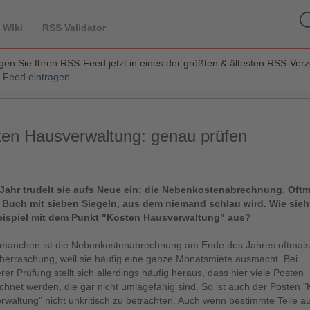
 Wiki
RSS Validator
en Sie Ihren RSS-Feed jetzt in eines der größten & ältesten RSS-Ver
 Feed eintragen
ten Hausverwaltung: genau prüfen
Jahr trudelt sie aufs Neue ein: die Nebenkostenabrechnung. Oftma
n Buch mit sieben Siegeln, aus dem niemand schlau wird. Wie sieh
ispiel mit dem Punkt "Kosten Hausverwaltung" aus?
 manchen ist die Nebenkostenabrechnung am Ende des Jahres oftmals
berraschung, weil sie häufig eine ganze Monatsmiete ausmacht. Bei
er Prüfung stellt sich allerdings häufig heraus, dass hier viele Posten
hnet werden, die gar nicht umlagefähig sind. So ist auch der Posten "
waltung" nicht unkritisch zu betrachten. Auch wenn bestimmte Teile au