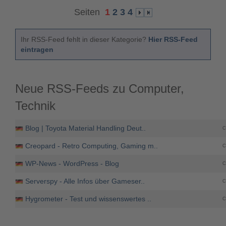
Seiten
1
2
3
4
Ihr RSS-Feed fehlt in dieser Kategorie?
Hier RSS-Feed
eintragen
Neue RSS-Feeds zu Computer,
Technik
Blog | Toyota Material Handling Deut..
C
Creopard - Retro Computing, Gaming m..
C
WP-News - WordPress - Blog
C
Serverspy - Alle Infos über Gameser..
C
Hygrometer - Test und wissenswertes ..
C