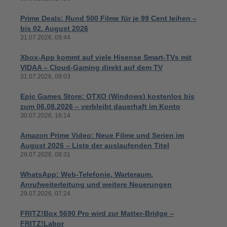
Prime Deals: Rund 500 Filme für je 99 Cent leihen –
bis 02. August 2026
31.07.2026, 09:44
Xbox-App kommt auf viele Hisense Smart-TVs mit
VIDAA – Cloud-Gaming direkt auf dem TV
31.07.2026, 09:03
Epic Games Store: OTXO (Windows) kostenlos bis
zum 06.08.2026 – verbleibt dauerhaft im Konto
30.07.2026, 16:14
Amazon Prime Video: Neue Filme und Serien im
August 2026 – Liste der auslaufenden Titel
29.07.2026, 08:31
WhatsApp: Web-Telefonie, Warteraum,
Anrufweiterleitung und weitere Neuerungen
29.07.2026, 07:24
FRITZ!Box 5690 Pro wird zur Matter-Bridge –
FRITZ!Labor