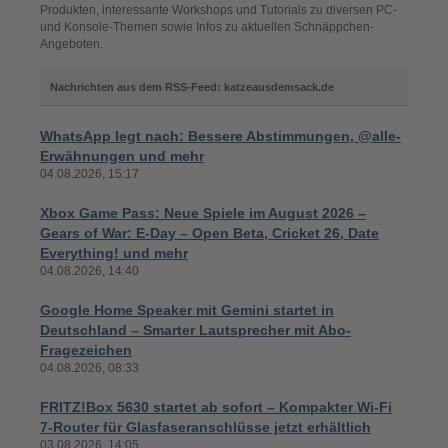
Produkten, interessante Workshops und Tutorials zu diversen PC-
und Konsole-Themen sowie Infos zu aktuellen Schnäppchen-
Angeboten.
Nachrichten aus dem RSS-Feed: katzeausdemsack.de
WhatsApp legt nach: Bessere Abstimmungen, @alle-
Erwähnungen und mehr
04.08.2026, 15:17
Xbox Game Pass: Neue Spiele im August 2026 –
Gears of War: E-Day – Open Beta, Cricket 26, Date
Everything! und mehr
04.08.2026, 14:40
Google Home Speaker mit Gemini startet in
Deutschland – Smarter Lautsprecher mit Abo-
Fragezeichen
04.08.2026, 08:33
FRITZ!Box 5630 startet ab sofort – Kompakter Wi-Fi
7-Router für Glasfaseranschlüsse jetzt erhältlich
03.08.2026, 14:05