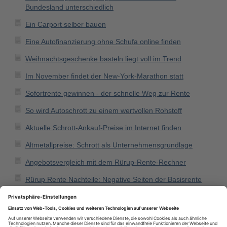
Bundesland unterschiedlich
Ein Carport selber bauen
Eine Autofinanzierung ohne Schufa online finden
Weihnachtsgeschenke basteln liegt voll im Trend
Im November findet der New-York-Marathon statt
Sofortrente gewinnen - der schnelle Weg zur Rente
So wird Autoschrott zu einem wertvollen Rohstoff
Aktuelle Schrott-Ankauf-Preise im Internet finden
Altmetallpreise: Schrott als Unternehmensgrundlage
Angebotsvergleich mit dem Rürup-Rente-Rechner
Rürup Rente Nachteile: Negative Seiten der Basisrente
Über einen Rürup-Rente-Test Informationen einholen
Die beste Krankenversicherung: Studenten können
sparen