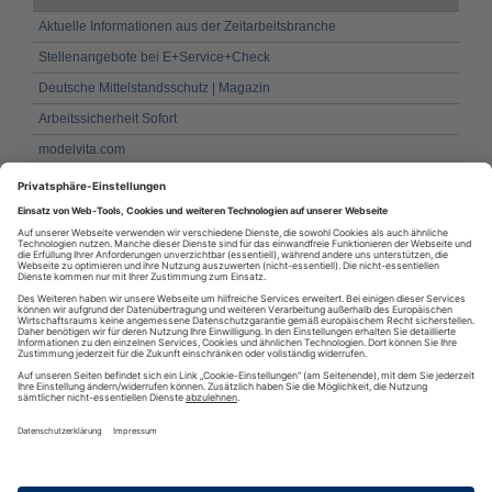
Aktuelle Informationen aus der Zeitarbeitsbranche
Stellenangebote bei E+Service+Check
Deutsche Mittelstandsschutz | Magazin
Arbeitssicherheit Sofort
modelvita.com
JobKOMM GmbH - ARGE Wetterau | Aktuelles
IG Metall Vï¿½lklingen
Bloggerjobs
Streuverluste Aktuell
Infoplattform zu Projektarbeiten
RSS
·
RSS Reader
·
Podcatcher
·
RSSFeed eintragen
·
Verzeichnis
Datenschutzinformationen
·
Cookie-Einstellungen
·
Impressum · AGB