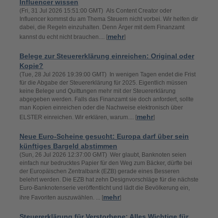
Influencer wissen
(Fri, 31 Jul 2026 15:51:00 GMT) Als Content Creator oder
Influencer kommst du am Thema Steuern nicht vorbei. Wir helfen dir
dabei, die Regeln einzuhalten. Denn Ärger mit dem Finanzamt
mehr
kannst du echt nicht brauchen.... [
]
Belege zur Steuererklärung einreichen: Original oder
Kopie?
(Tue, 28 Jul 2026 19:39:00 GMT) In wenigen Tagen endet die Frist
für die Abgabe der Steuererklärung für 2025. Eigentlich müssen
keine Belege und Quittungen mehr mit der Steuererklärung
abgegeben werden. Falls das Finanzamt sie doch anfordert, sollte
man Kopien einreichen oder die Nachweise elektronisch über
mehr
ELSTER einreichen. Wir erklären, warum.... [
]
Neue Euro-Scheine gesucht: Europa darf über sein
künftiges Bargeld abstimmen
(Sun, 26 Jul 2026 12:37:00 GMT) Wer glaubt, Banknoten seien
einfach nur bedrucktes Papier für den Weg zum Bäcker, dürfte bei
der Europäischen Zentralbank (EZB) gerade eines Besseren
belehrt werden. Die EZB hat zehn Designvorschläge für die nächste
Euro-Banknotenserie veröffentlicht und lädt die Bevölkerung ein,
mehr
ihre Favoriten auszuwählen. ... [
]
Steuererklärung für Verstorbene: Alles Wichtige für