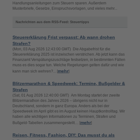
Handlungsanleitungen zum Steuern sparen. Außerdem
Musterbriefe, Gesetze, Einspruchsvorlagen, und vieles mehr...
Nachrichten aus dem RSS-Feed: Steuertipps
Steuererklärung Frist verpasst: Ab wann drohen
Strafen?
(Mon, 03 Aug 2026 12:43:00 GMT) Die Abgabefrist für die
Steuererklärung 2025 ist inzwischen verstrichen. Ab jetzt kann das
Finanzamt Verspätungszuschläge festsetzen, in bestimmten Fällen
muss es dies sogar tun. Welche Regelungen gelten dafür und wie
mehr
kann man sich wehren?... [
]
Blitzermarathon & Speedweek: Termine, Bußgelder &
Strafen
(Sat, 01 Aug 2026 12:40:00 GMT) Am Montag startet der zweite
Blitzermarathon des Jahres 2026 – übrigens nicht nur in
Deutschland, sondern in ganz Europa. Anders als bei der
Speedweek im April gibt es im August keinen Hauptkontrolltag. Wir
haben alle wichtigen Informationen zu Terminen, Strafen und
mehr
Bußgeld-Tabellen zusammengestellt.... [
]
Reisen, Fitness, Fashion, DIY: Das musst du als