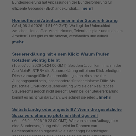
Bundesregierung hat Anpassungen der Bundesförderung für
mehr
effiziente Gebäude (BEG) angekündigt.... [
]
Homeoffice & Arbeitszimmer in der Steuererklärung
(Wed, 08 Jul 2026 14:51:00 GMT) Wo liegt der Unterschied
zwischen Homeoffice, Arbeitszimmer, Telearbeitsplatz und mobilem
Arbeiten? Hier gibt es die Antwort, verständlich und aktuell....
mehr
[
]
Steuererklärung mit einem Klick: Warum Prüfen
trotzdem wichtig bleibt
(Tue, 07 Jul 2026 14:24:00 GMT) Seit dem 1. Juli kann man in der
App MeinELSTER+ die Steuererklärung mit einem Klick erledigen.
Diese vorausgefüllte Steuererklärung kann ein sinnvoller
Ausgangspunkt sein, insbesondere für sehr einfache Fälle. Als
pauschale Ein-Klick-Steuererklärung wird sie der Realität des
Steuerrechts jedoch nicht gerecht. Denn bei der Steuererklärung
mehr
kommt es nicht nur darauf an, wie schnell sie erled... [
]
Selbstständig oder angestellt? Wenn die gesetzliche
Sozialversicherung plötzlich Beiträge will
(Mon, 06 Jul 2026 19:23:00 GMT) Wer von seinem Auftraggeber
eine Stundenvergütung erhält, wird im Rahmen von
Betriebsprüfungen regelmäßig als abhängig Beschäftigter