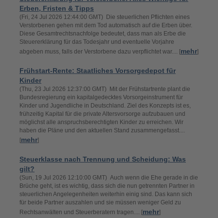
Erben, Fristen & Tipps
(Fri, 24 Jul 2026 12:44:00 GMT) Die steuerlichen Pflichten eines
Verstorbenen gehen mit dem Tod automatisch auf die Erben über.
Diese Gesamtrechtsnachfolge bedeutet, dass man als Erbe die
Steuererklärung für das Todesjahr und eventuelle Vorjahre
mehr
abgeben muss, falls der Verstorbene dazu verpflichtet war.... [
]
Frühstart-Rente: Staatliches Vorsorgedepot für
Kinder
(Thu, 23 Jul 2026 12:37:00 GMT) Mit der Frühstartrente plant die
Bundesregierung ein kapitalgedecktes Vorsorgeinstrument für
Kinder und Jugendliche in Deutschland. Ziel des Konzepts ist es,
frühzeitig Kapital für die private Altersvorsorge aufzubauen und
möglichst alle anspruchsberechtigten Kinder zu erreichen. Wir
haben die Pläne und den aktuellen Stand zusammengefasst....
mehr
[
]
Steuerklasse nach Trennung und Scheidung: Was
gilt?
(Sun, 19 Jul 2026 12:10:00 GMT) Auch wenn die Ehe gerade in die
Brüche geht, ist es wichtig, dass sich die nun getrennten Partner in
steuerlichen Angelegenheiten weiterhin einig sind. Das kann sich
für beide Partner auszahlen und sie müssen weniger Geld zu
mehr
Rechtsanwälten und Steuerberatern tragen.... [
]