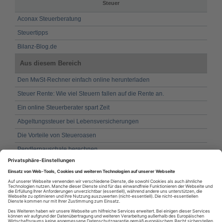
Steuer
Aconax Steuerberatung
Steuertipps
Bilanz-Blog.de
Aus diesem Bereich
Den MwSt-Rechner einfach online herunterladen
Steuer Rente: Wie viel Steuern fallen auf die Rente an.
Ein online Steuerberater spart Zeit
Abgeltungssteuer bei Lebensversicherungen
Die Vorteile von Steueroasen
Pendlerpauschale berechnen
Zinsen: Steuer kann teuer werden
Die Umsatzsteuervoranmeldung
Kilometerpauschale - Steuererleichterung durch erhöhten
Fahraufwand
So umgehen Sie die Abgeltungssteuer