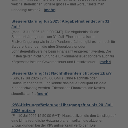
welche steuerlichen Vorteile gibt es – und worauf sollte man
mehr
unbedingt achten?... [
]
Steuererklärung für 2025: Abgabefrist endet am 31.
Juli!
(Mon, 13 Jul 2026 12:11:00 GMT) Die Abgabefrist für die
Steuererklärung endet am 31. Juli. Eine automatische
Fristverlängerung wie in den Pandemie-Jahren gibt es nur noch für
Steuererklärungen, die über Steuerberater oder
Lohnsteuerhilfevereine beim Finanzamt eingereicht werden. Die
Fristen gelten nicht nur für die Einkommensteuer, sondern auch für
mehr
Körperschaftsteuer, Gewerbesteuer und Umsatzsteuer.... [
]
Steuererklärung: Ist Nachhilfeunterricht absetzbar?
(Sun, 12 Jul 2026 12:40:00 GMT) Ohne Nachhilfe oder
Hausaufgabenbetreuung könnte das neue Schuljahr für viele
Kinder schwierig werden. Erkennt das Finanzamt die Kosten
mehr
steuerlich an?... [
]
KfW-Heizungsförderung: Übergangsfrist bis 20. Juli
2026 nutzen
(Fri, 10 Jul 2026 15:50:00 GMT) Hausbesitzer, die den Umstieg auf
eine klimafreundliche Heizung planen, sollten die aktuellen
Entwicklungen bei der KfW aufmerksam verfolgen: Die