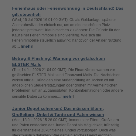
Ferienhaus oder Ferienwohnung in Deutschland: Das
gilt steuerlich
(Wed, 15 Jul 2026 16:01:00 GMT) Ob als Geldanlage, späterer
Altersruhesitz oder einfach nur, um an einem schönen Platz
jederzeit preiswert Urlaub machen zu können: Die Gründe für den
Kauf einer Ferienimmobilie sind vielfältig. Wie sich die
Ferienimmobilie steuerlich auswirkt, hängt von der Art der Nutzung
mehr
ab.... [
]
Betrug & Phishing: Warnung vor gefälschten
ELSTER-Mails
(Tue, 14 Jul 2026 21:04:00 GMT) Die Finanzämter warnen vor
gefälschten ELSTER-Mails und Finanzamt-Mails. Die Nachrichten
wirken offiziell, kündigen eine Außenprüfung an, locken oft mit
angeblichen Steuererstattungen oder drohen mit vermeintlichen
Problemen, um an Zugangsdaten, Kontoinformationen oder andere
mehr
sensible Daten zu kommen.... [
]
Junior-Depot schenken: Das müssen Eltern,
Großeltern, Onkel & Tante und Paten wissen
(Mon, 13 Jul 2026 15:28:00 GMT) Immer mehr Eltern, Großeltern
und Paten entdecken das Junior-Depot als Möglichkeit, frühzeitig
für die finanzielle Zukunft eines Kindes vorzusorgen. Doch was
steckt wirklich dahinter? Wer darf ein solches Depot eröffnen,