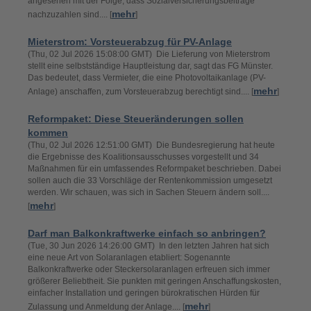
angesehen mit der Folge, dass Sozialversicherungsbeiträge
mehr
nachzuzahlen sind.... [
]
Mieterstrom: Vorsteuerabzug für PV-Anlage
(Thu, 02 Jul 2026 15:08:00 GMT) Die Lieferung von Mieterstrom
stellt eine selbstständige Hauptleistung dar, sagt das FG Münster.
Das bedeutet, dass Vermieter, die eine Photovoltaikanlage (PV-
mehr
Anlage) anschaffen, zum Vorsteuerabzug berechtigt sind.... [
]
Reformpaket: Diese Steueränderungen sollen
kommen
(Thu, 02 Jul 2026 12:51:00 GMT) Die Bundesregierung hat heute
die Ergebnisse des Koalitionsausschusses vorgestellt und 34
Maßnahmen für ein umfassendes Reformpaket beschrieben. Dabei
sollen auch die 33 Vorschläge der Rentenkommission umgesetzt
werden. Wir schauen, was sich in Sachen Steuern ändern soll....
mehr
[
]
Darf man Balkonkraftwerke einfach so anbringen?
(Tue, 30 Jun 2026 14:26:00 GMT) In den letzten Jahren hat sich
eine neue Art von Solaranlagen etabliert: Sogenannte
Balkonkraftwerke oder Steckersolaranlagen erfreuen sich immer
größerer Beliebtheit. Sie punkten mit geringen Anschaffungskosten,
einfacher Installation und geringen bürokratischen Hürden für
mehr
Zulassung und Anmeldung der Anlage.... [
]