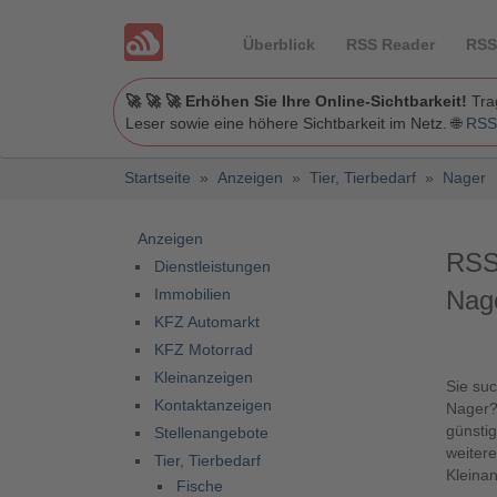
Überblick
RSS Reader
RSS
🚀 🚀 🚀 Erhöhen Sie Ihre Online-Sichtbarkeit!
Trag
Leser sowie eine höhere Sichtbarkeit im Netz. 🌐
RSS
Startseite
»
Anzeigen
»
Tier, Tierbedarf
»
Nager
Anzeigen
RSS
Dienstleistungen
Immobilien
Nage
KFZ Automarkt
KFZ Motorrad
Kleinanzeigen
Sie suc
Kontaktanzeigen
Nager? 
günsti
Stellenangebote
weitere
Tier, Tierbedarf
Kleinan
Fische