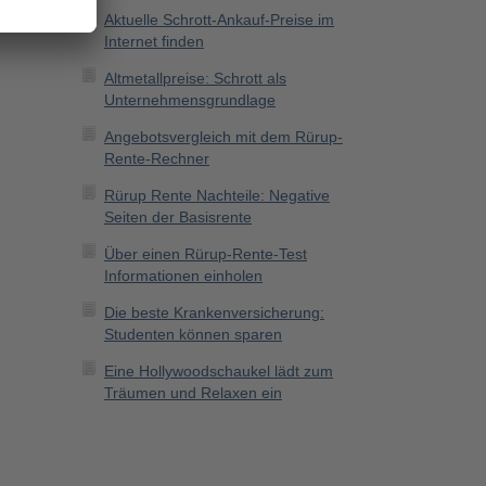
Aktuelle Schrott-Ankauf-Preise im
Internet finden
Altmetallpreise: Schrott als
Unternehmensgrundlage
Angebotsvergleich mit dem Rürup-
Rente-Rechner
Rürup Rente Nachteile: Negative
Seiten der Basisrente
Über einen Rürup-Rente-Test
Informationen einholen
Die beste Krankenversicherung:
Studenten können sparen
Eine Hollywoodschaukel lädt zum
Träumen und Relaxen ein