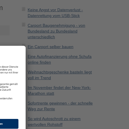
m
Keine Angst vor Datenverlust -
Datenrettung vom USB-Stick
Carport Baugenehmigung - von
Bundesland zu Bundesland
unterschiedlich
Ein Carport selber bauen
Eine Autofinanzierung ohne Schufa
online finden
Weihnachtsgeschenke basteln liegt
voll im Trend
Im November findet der New-York-
Marathon statt
Sofortrente gewinnen - der schnelle
Weg zur Rente
So wird Autoschrott zu einem
wertvollen Rohstoff