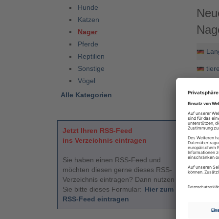
Hunde
Neu
Katzen
Nage
Nager
Pferde
Lan
Reptilien
Sonstige
tie
Vögel
Tier
Alle Kategorien
Alle
Jetzt Ihren RSS-Feed
ins Verzeichnis eintragen
Nage
Sie haben einen RSS-Feed und
Tie
möchten diesen gerne dieses RSS-
http
Verzeichnis eintragen? Dann nutzen
Nag
Sie bitte dieses Formular:
Hier zum
RSS-Feed eintragen