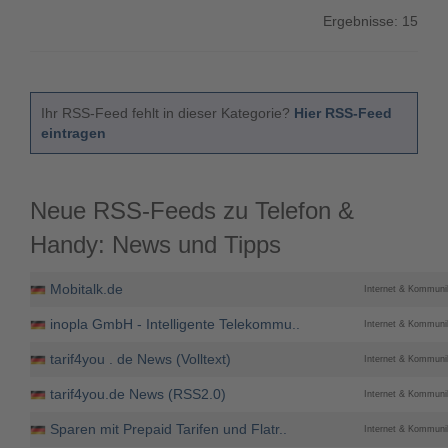
Ergebnisse: 15
Ihr RSS-Feed fehlt in dieser Kategorie?
Hier RSS-Feed
eintragen
Neue RSS-Feeds zu Telefon &
Handy: News und Tipps
Mobitalk.de
Internet & Kommunik
inopla GmbH - Intelligente Telekommu..
Internet & Kommunik
tarif4you . de News (Volltext)
Internet & Kommunik
tarif4you.de News (RSS2.0)
Internet & Kommunik
Sparen mit Prepaid Tarifen und Flatr..
Internet & Kommunik