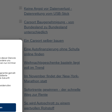
Keine Angst vor Datenverlust -
Datenrettung vom USB-Stick
Carport Baugenehmigung - von
Bundesland zu Bundesland
unterschiedlich
Ein Carport selber bauen
Eine Autofinanzierung ohne Schufa
online finden
Weihnachtsgeschenke basteln liegt
voll im Trend
Im November findet der New-York-
Marathon statt
Sofortrente gewinnen - der schnelle
Weg zur Rente
So wird Autoschrott zu einem
wertvollen Rohstoff