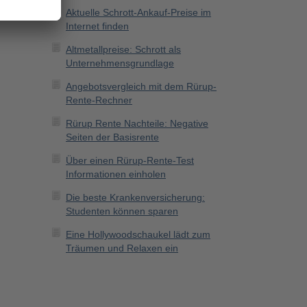
Aktuelle Schrott-Ankauf-Preise im
Internet finden
Altmetallpreise: Schrott als
Unternehmensgrundlage
Angebotsvergleich mit dem Rürup-
Rente-Rechner
Rürup Rente Nachteile: Negative
Seiten der Basisrente
Über einen Rürup-Rente-Test
Informationen einholen
Die beste Krankenversicherung:
Studenten können sparen
Eine Hollywoodschaukel lädt zum
Träumen und Relaxen ein