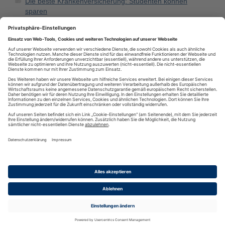
Die beste Krankenversicherung: Studenten können
sparen
Eine Hollywoodschaukel lädt zum Träumen und Relaxen
ein
Top-Feed des Monats
Online Vergleich Versicherung - jetzt vergleichen und sparen
RSS
·
RSS Reader
·
Podcatcher
·
RSSFeed eintragen
·
Verzeichnis
Datenschutzinformationen
·
Cookie-Einstellungen
·
Impressum · AGB
& Nutzungsbedingungen
·
Partnerprogramme
·
Sitemap
·
Diese Seite wurde generiert in 0.01302 Sekunden
·