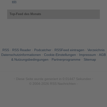
ein
Top-Feed des Monats
RSS
·
RSS Reader
·
Podcatcher
·
RSSFeed eintragen
·
Verzeichnis
Datenschutzinformationen
·
Cookie-Einstellungen
·
Impressum · AGB
& Nutzungsbedingungen
·
Partnerprogramme
·
Sitemap
·
Diese Seite wurde generiert in 0.01447 Sekunden
·
© 2004-2026 RSS Nachrichten -