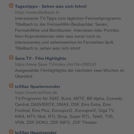
Tagestipps - Sehen was sich lohnt!
https://www.tittelbach.tv
Interessante TV-Tipps zum täglichen Fernsehprogramm.
Tittelbach.tv, der Fernsehfilm-Beobachter. Serien,
Fernsehfilme und Blockbuster, Interviews oder Porträts,
Kino-Koproduktionen oder was sonst noch so
interessantes und sehenswertes im Fernsehen läuft.
Tittelbach.tv, sehen was sich lohnt!
Save.TV - Film Highlights
https://www.Save.TV/index.cfm?AI=398143
Ausgewählte Filmhighlights der nächsten zwei Wochen im
Überblick
teXXas Spartensender
https://www.teXXas.de
TV-Programm für 3SAT, 9Live, ARTE, BR Alpha, Comedy
Central, DASVIERTE, DMAX, DSF, Eins Extra, Eins
Festival, Eins Plus, Eurosport1, Eurosport2, Giga TV,
KIKA, MTV, Nick, RTL Shop, Super RTL, Tele5, TV5,
VIVA, ZDF DOKU, ZDF INFO, ZDF Theater
teXXas Hauptsender