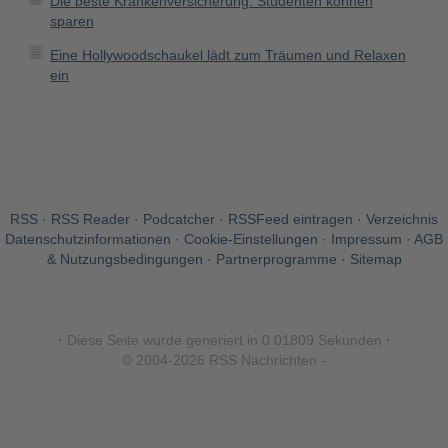
Die beste Krankenversicherung: Studenten können
sparen
Eine Hollywoodschaukel lädt zum Träumen und Relaxen
ein
RSS
·
RSS Reader
·
Podcatcher
·
RSSFeed eintragen
·
Verzeichnis
Datenschutzinformationen
·
Cookie-Einstellungen
·
Impressum · AGB
& Nutzungsbedingungen
·
Partnerprogramme
·
Sitemap
·
Diese Seite wurde generiert in 0.01809 Sekunden
·
© 2004-2026 RSS Nachrichten -