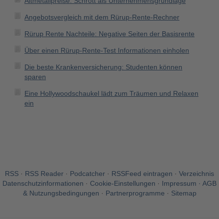
Altmetallpreise: Schrott als Unternehmensgrundlage
Angebotsvergleich mit dem Rürup-Rente-Rechner
Rürup Rente Nachteile: Negative Seiten der Basisrente
Über einen Rürup-Rente-Test Informationen einholen
Die beste Krankenversicherung: Studenten können
sparen
Eine Hollywoodschaukel lädt zum Träumen und Relaxen
ein
RSS
·
RSS Reader
·
Podcatcher
·
RSSFeed eintragen
·
Verzeichnis
Datenschutzinformationen
·
Cookie-Einstellungen
·
Impressum · AGB
& Nutzungsbedingungen
·
Partnerprogramme
·
Sitemap