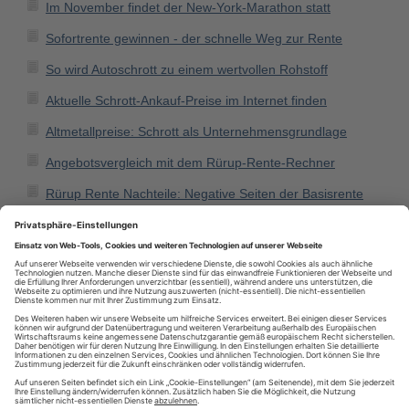
Im November findet der New-York-Marathon statt
Sofortrente gewinnen - der schnelle Weg zur Rente
So wird Autoschrott zu einem wertvollen Rohstoff
Aktuelle Schrott-Ankauf-Preise im Internet finden
Altmetallpreise: Schrott als Unternehmensgrundlage
Angebotsvergleich mit dem Rürup-Rente-Rechner
Rürup Rente Nachteile: Negative Seiten der Basisrente
Über einen Rürup-Rente-Test Informationen einholen
Die beste Krankenversicherung: Studenten können
sparen
Eine Hollywoodschaukel lädt zum Träumen und Relaxen
ein