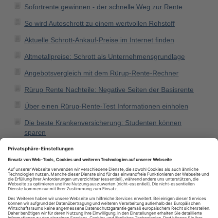
Sofortrente gewinnen - der schnelle Weg zur Rente
So wird Autoschrott zu einem wertvollen Rohstoff
Aktuelle Schrott-Ankauf-Preise im Internet finden
Altmetallpreise: Schrott als Unternehmensgrundlage
Angebotsvergleich mit dem Rürup-Rente-Rechner
Rürup Rente Nachteile: Negative Seiten der Basisrente
Über einen Rürup-Rente-Test Informationen einholen
Die beste Krankenversicherung: Studenten können
sparen
Eine Hollywoodschaukel lädt zum Träumen und Relaxen
ein
Top-Feed des Monats
Karn Assekuranz