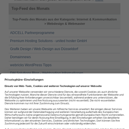
Top-Feed des Monats
Top-Feeds des Monats aus der Kategorie: Internet & Kommunikation
> Webdesign & Webmaster
ADCELL Partnerprogramme
Premium Hosting Solutions - united hoster GmbH
Grafik Design / Web-Design aus Düsseldorf
Domainnews
webricks WordPress Tipps
DM Solutions Blog - Webhosting Informationen
Jens Meiert - Publikationen
bitSTUDIOS KG – Webdesign Agentur
Webdesign Portal - Die Seite für eigene Homepage erstellen
Online Software Zeitung - Aktuelle Trends und digitale Werkzeuge im
Fokus