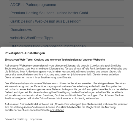
ADCELL Partnerprogramme
Premium Hosting Solutions - united hoster GmbH
Grafik Design / Web-Design aus Düsseldorf
Domainnews
webricks WordPress Tipps
DM Solutions Blog - Webhosting Informationen
Jens Meiert - Publikationen
bitSTUDIOS KG – Webdesign Agentur
Webdesign Portal - Die Seite für eigene Homepage erstellen
Online Software Zeitung - Aktuelle Trends und digitale Werkzeuge im
Fokus
RSS
·
RSS Reader
·
Podcatcher
·
RSSFeed eintragen
·
Verzeichnis