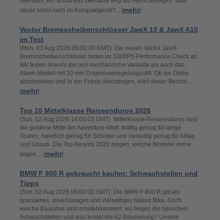
beenden, ein schlankes Gehäuse eng am Helm anliegen. Was
mehr
steckt sonst noch im Kompaktgerät?... [
]
Vector Bremsscheibenschlösser JawX 10 & JawX A10
im Test
(Mon, 03 Aug 2026 09:00:00 GMT) Die neuen Vector JawX
Bremsscheibenschlösser treten im 1000PS Performance Check an.
Wir testen sowohl die rein mechanische Variante als auch das
Alarm‑Modell mit 10 mm Doppelverriegelungsstift. Ob sie Diebe
abschrecken und in der Praxis überzeugen, klärt dieser Bericht....
mehr
[
]
Top 10 Mittelklasse Reiseenduros 2026
(Sun, 02 Aug 2026 14:00:03 GMT) Mittelklasse-Reiseenduros sind
die goldene Mitte der Adventure-Welt: kräftig genug für lange
Touren, handlich genug für Schotter und vielseitig genug für Alltag
und Urlaub. Die Top Awards 2026 zeigen, welche Modelle vorne
mehr
liegen.... [
]
BMW F 800 R gebraucht kaufen: Schwachstellen und
Tipps
(Sun, 02 Aug 2026 08:00:00 GMT) Die BMW F 800 R gilt als
sparsames, zuverlässiges und vielseitiges Naked Bike. Doch
welche Baujahre sind empfehlenswert, wo liegen die typischen
Schwachstellen und was kostet die A2-Drosselung? Unsere