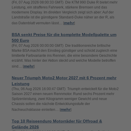
(Fri, 07 Aug 2026 08:00:33 GMT) Die KTM 990 Duke R bietet mehr
Leistung, ein strafferes Fahrwerk, stärkere Bremsen und das
modernere Display. Im direkten Vergleich zeigt sich aber: Auf der
Landstraße ist die günstigere Standard-Duke näher an der R, als
mehr
das Datenblatt vermuten lässt.... [
]
BSA senkt Preise für die komplette Modellpalette um
500 Euro
(Fri, 07 Aug 2026 00:00:00 GMT) Die traditionsreiche britische
Marke BSA macht den Einstieg günstiger und schickt zugleich eine
limitierte Farbvariante ins Rennen, die eine besondere Geschichte
erzählt. Was hinter der Aktion steckt und welche Modelle betroffen
mehr
sind.... [
]
Neuer Triumph Moto2 Motor 2027 mit 6 Prozent mehr
Leistung
(Thu, 06 Aug 2026 16:00:47 GMT) Triumph entwickelt für die Moto2
Saison 2027 einen neuen Rennmotor. Rund sechs Prozent mehr
Spitzenleistung, zwei Kilogramm weniger Gewicht und neue
Chassis sollen die nächste Entwicklungsstufe der
mehr
Nachwuchsklasse einleiten.... [
]
Top 10 Reiseenduro Motorräder für Offroad &
Gelände 2026