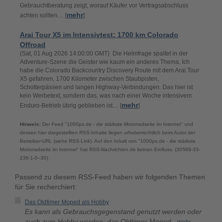
Gebrauchtberatung zeigt, worauf Käufer vor Vertragsabschluss
mehr
achten sollten.... [
]
Arai Tour X5 im Intensivtest: 1700 km Colorado
Offroad
(Sat, 01 Aug 2026 14:00:00 GMT) Die Helmfrage spaltet in der
Adventure-Szene die Geister wie kaum ein anderes Thema. Ich
habe die Colorado Backcountry Discovery Route mit dem Arai Tour
X5 gefahren, 1700 Kilometer zwischen Staubpisten,
Schotterpässen und langen Highway-Verbindungen. Das hier ist
kein Werbetext, sondern das, was nach einer Woche intensivem
mehr
Enduro-Betrieb übrig geblieben ist.... [
]
Hinweis:
Der Feed "1000ps.de - die stärkste Motorradseite im Internet" und
dessen hier dargestellten RSS-Inhalte liegen urheberrechtlich beim Autor der
Betreiber-URL (siehe RSS-Link). Auf den Inhalt von "1000ps.de - die stärkste
Motorradseite im Internet" hat RSS-Nachrichten.de keinen Einfluss. (30569-33-
236-1-0--30)
Passend zu diesem RSS-Feed haben wir folgenden Themen
für Sie recherchiert:
Das Oldtimer Moped als Hobby
Es kann als Gebrauchsgegenstand genutzt werden oder
auch zum Hobby werden: das Oldtimer Moped..