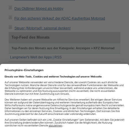
Das Oldtimer Moped als Hobby
Für den sicheren Verkauf: der ADAC-Kaufvertrag Motorrad
Steuer (Motorrad): saisonal denken!
Top-Feed des Monats
Top-Feeds des Monats aus der Kategorie: Anzeigen > KFZ Motorrad
Langmeier's Welt der Apps | RSS
1000ps.de - die stärkste Motorradseite im Internet
motos.autos-markt.com| RSS
Aus diesem Bereich
Motorrad Tuning absolut im Trend
Hilfreiches zum Motorrad Führerschein