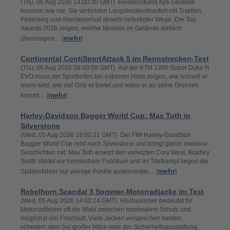
(Thu, 06 Aug 2026 14:00:30 GMT) Reiseenduros fürs Gelände
boomen wie nie. Sie verbinden Langstreckenkomfort mit Traktion,
Federweg und Abenteuerlust abseits befestigter Wege. Die Top
Awards 2026 zeigen, welche Modelle im Gelände wirklich
mehr
überzeugen.... [
]
Continental ContiSportAttack 5 im Rennstrecken-Test
(Thu, 06 Aug 2026 08:00:08 GMT) Auf der KTM 1390 Super Duke R
EVO muss der Sportreifen bei extremer Hitze zeigen, wie schnell er
warm wird, wie viel Grip er bietet und wann er an seine Grenzen
mehr
kommt.... [
]
Harley-Davidson Bagger World Cup: Max Toth in
Silverstone
(Wed, 05 Aug 2026 18:00:21 GMT) Der FIM Harley-Davidson
Bagger World Cup reist nach Silverstone und bringt gleich mehrere
Geschichten mit: Max Toth ersetzt den verletzten Cory West, Bradley
Smith startet vor heimischem Publikum und im Titelkampf liegen die
mehr
Spitzenfahrer nur wenige Punkte auseinander.... [
]
Rebelhorn Scandal 3 Sommer-Motorradjacke im Test
(Wed, 05 Aug 2026 14:00:24 GMT) Hochsommer bedeutet für
Motorradfahrer oft die Wahl zwischen maximalem Schutz und
möglichst viel Frischluft. Viele Jacken versprechen beides,
scheitern aber bei großer Hitze oder der Sicherheitsausstattung.