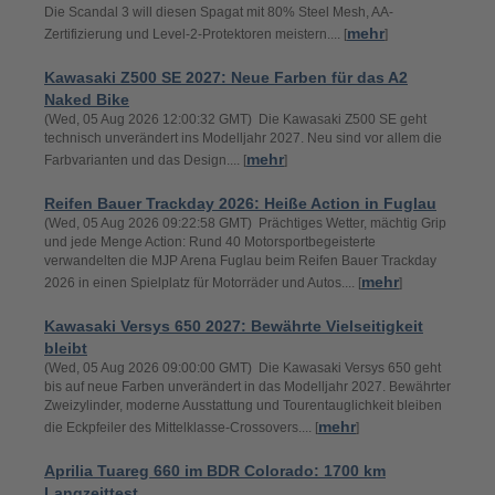
Die Scandal 3 will diesen Spagat mit 80% Steel Mesh, AA-
mehr
Zertifizierung und Level-2-Protektoren meistern.... [
]
Kawasaki Z500 SE 2027: Neue Farben für das A2
Naked Bike
(Wed, 05 Aug 2026 12:00:32 GMT) Die Kawasaki Z500 SE geht
technisch unverändert ins Modelljahr 2027. Neu sind vor allem die
mehr
Farbvarianten und das Design.... [
]
Reifen Bauer Trackday 2026: Heiße Action in Fuglau
(Wed, 05 Aug 2026 09:22:58 GMT) Prächtiges Wetter, mächtig Grip
und jede Menge Action: Rund 40 Motorsportbegeisterte
verwandelten die MJP Arena Fuglau beim Reifen Bauer Trackday
mehr
2026 in einen Spielplatz für Motorräder und Autos.... [
]
Kawasaki Versys 650 2027: Bewährte Vielseitigkeit
bleibt
(Wed, 05 Aug 2026 09:00:00 GMT) Die Kawasaki Versys 650 geht
bis auf neue Farben unverändert in das Modelljahr 2027. Bewährter
Zweizylinder, moderne Ausstattung und Tourentauglichkeit bleiben
mehr
die Eckpfeiler des Mittelklasse-Crossovers.... [
]
Aprilia Tuareg 660 im BDR Colorado: 1700 km
Langzeittest