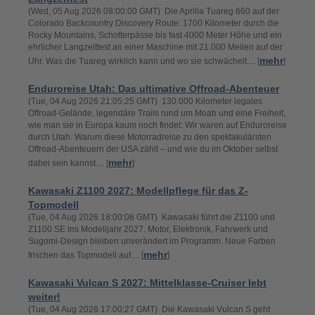
(Wed, 05 Aug 2026 08:00:00 GMT) Die Aprilia Tuareg 660 auf der
Colorado Backcountry Discovery Route: 1700 Kilometer durch die
Rocky Mountains, Schotterpässe bis fast 4000 Meter Höhe und ein
ehrlicher Langzeittest an einer Maschine mit 21.000 Meilen auf der
mehr
Uhr. Was die Tuareg wirklich kann und wo sie schwächelt.... [
]
Enduroreise Utah: Das ultimative Offroad-Abenteuer
(Tue, 04 Aug 2026 21:05:25 GMT) 130.000 Kilometer legales
Offroad-Gelände, legendäre Trails rund um Moab und eine Freiheit,
wie man sie in Europa kaum noch findet: Wir waren auf Enduroreise
durch Utah. Warum diese Motorradreise zu den spektakulärsten
Offroad-Abenteuern der USA zählt – und wie du im Oktober selbst
mehr
dabei sein kannst.... [
]
Kawasaki Z1100 2027: Modellpflege für das Z-
Topmodell
(Tue, 04 Aug 2026 18:00:08 GMT) Kawasaki führt die Z1100 und
Z1100 SE ins Modelljahr 2027. Motor, Elektronik, Fahrwerk und
Sugomi-Design bleiben unverändert im Programm. Neue Farben
mehr
frischen das Topmodell auf.... [
]
Kawasaki Vulcan S 2027: Mittelklasse-Cruiser lebt
weiter!
(Tue, 04 Aug 2026 17:00:27 GMT) Die Kawasaki Vulcan S geht