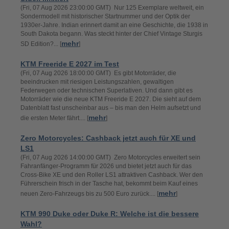
(Fri, 07 Aug 2026 23:00:00 GMT) Nur 125 Exemplare weltweit, ein
Sondermodell mit historischer Startnummer und der Optik der
1930er-Jahre. Indian erinnert damit an eine Geschichte, die 1938 in
South Dakota begann. Was steckt hinter der Chief Vintage Sturgis
mehr
SD Edition?... [
]
KTM Freeride E 2027 im Test
(Fri, 07 Aug 2026 18:00:00 GMT) Es gibt Motorräder, die
beeindrucken mit riesigen Leistungszahlen, gewaltigen
Federwegen oder technischen Superlativen. Und dann gibt es
Motorräder wie die neue KTM Freeride E 2027. Die sieht auf dem
Datenblatt fast unscheinbar aus – bis man den Helm aufsetzt und
mehr
die ersten Meter fährt.... [
]
Zero Motorcycles: Cashback jetzt auch für XE und
LS1
(Fri, 07 Aug 2026 14:00:00 GMT) Zero Motorcycles erweitert sein
Fahranfänger-Programm für 2026 und bietet jetzt auch für das
Cross-Bike XE und den Roller LS1 attraktiven Cashback. Wer den
Führerschein frisch in der Tasche hat, bekommt beim Kauf eines
mehr
neuen Zero-Fahrzeugs bis zu 500 Euro zurück.... [
]
KTM 990 Duke oder Duke R: Welche ist die bessere
Wahl?