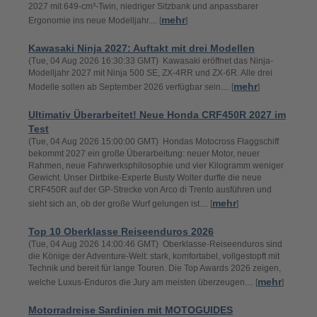
2027 mit 649-cm³-Twin, niedriger Sitzbank und anpassbarer
mehr
Ergonomie ins neue Modelljahr.... [
]
Kawasaki Ninja 2027: Auftakt mit drei Modellen
(Tue, 04 Aug 2026 16:30:33 GMT) Kawasaki eröffnet das Ninja-
Modelljahr 2027 mit Ninja 500 SE, ZX-4RR und ZX-6R. Alle drei
mehr
Modelle sollen ab September 2026 verfügbar sein.... [
]
Ultimativ Überarbeitet! Neue Honda CRF450R 2027 im
Test
(Tue, 04 Aug 2026 15:00:00 GMT) Hondas Motocross Flaggschiff
bekommt 2027 ein große Überarbeitung: neuer Motor, neuer
Rahmen, neue Fahrwerksphilosophie und vier Kilogramm weniger
Gewicht. Unser Dirtbike-Experte Busty Wolter durfte die neue
CRF450R auf der GP-Strecke von Arco di Trento ausführen und
mehr
sieht sich an, ob der große Wurf gelungen ist.... [
]
Top 10 Oberklasse Reiseenduros 2026
(Tue, 04 Aug 2026 14:00:46 GMT) Oberklasse-Reiseenduros sind
die Könige der Adventure-Welt: stark, komfortabel, vollgestopft mit
Technik und bereit für lange Touren. Die Top Awards 2026 zeigen,
mehr
welche Luxus-Enduros die Jury am meisten überzeugen.... [
]
Motorradreise Sardinien mit MOTOGUIDES