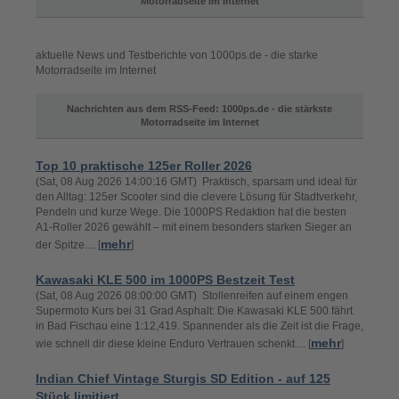
Motorradseite im Internet
aktuelle News und Testberichte von 1000ps.de - die starke
Motorradseite im Internet
Nachrichten aus dem RSS-Feed: 1000ps.de - die stärkste
Motorradseite im Internet
Top 10 praktische 125er Roller 2026
(Sat, 08 Aug 2026 14:00:16 GMT) Praktisch, sparsam und ideal für
den Alltag: 125er Scooter sind die clevere Lösung für Stadtverkehr,
Pendeln und kurze Wege. Die 1000PS Redaktion hat die besten
A1-Roller 2026 gewählt – mit einem besonders starken Sieger an
mehr
der Spitze.... [
]
Kawasaki KLE 500 im 1000PS Bestzeit Test
(Sat, 08 Aug 2026 08:00:00 GMT) Stollenreifen auf einem engen
Supermoto Kurs bei 31 Grad Asphalt: Die Kawasaki KLE 500 fährt
in Bad Fischau eine 1:12,419. Spannender als die Zeit ist die Frage,
mehr
wie schnell dir diese kleine Enduro Vertrauen schenkt.... [
]
Indian Chief Vintage Sturgis SD Edition - auf 125
Stück limitiert