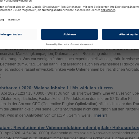
usforderung
03 Jun 2026 12:39:45 +0000) Viele Unternehmen betrachten GEO (Generative En
zation) aktuell wie eine neue Disziplin innerhalb von SEO. Es werden Inhalte struktu
rgänzt und Seiten technisch aufbereitet, um für KI-Systeme besser lesbar zu sein.
men sind sinnvoll, greifen jedoch zu kurz. Denn GEO ist keine rein technische Au
mehr
 vor allem eine Frage der Wahrnehmung weiterlesen >> De... [
]
 Unternehmen nutzen: Diese rechtlichen Risiken solltest Du kenn
22 May 2026 11:30:42 +0000) Unternehmen nutzen KI heute für Content-Erstellung,
service, Marketingkampagnen, Datenanalysen, Recruiting oder interne
tisierungen. Was vor wenigen Jahren noch experimentell wirkte, gehört inzwische
 Betrieben zum Alltag. Genau darin liegt allerdings auch ein wachsendes Risiko: 
ie Technologie rasant entwickelt, hinken viele Unternehmen bei rechtlichen Vorgab.
r
]
chtbarkeit 2026: Welche Inhalte LLMs wirklich zitieren
24 Apr 2026 12:37:15 +0000) Willst Du von KIs zitiert werden? Eine Analyse von übe
n Zitaten zeigt: Listicles, Fachartikel und Produktseiten dominieren 52 % aller KI-
ten. In der Ära von GEO (Generative Engine Optimization) zählt nicht mehr das Ra
n die Zitierfähigkeit. Wer seine Content-Strategie nicht chirurgisch auf den Nutzer-I
mehr
htet, wird in den Antworten von ChatGPT, Gemini weite... [
]
atare: Revolution der Videoproduktion oder digitaler Hokuspoku
01 Apr 2026 14:54:34 +0000) Wer heute durch soziale Netzwerke scrollt oder mo
ning-Plattformen nutzt, stolpert immer häufiger über Gesichter, die auf den ersten B