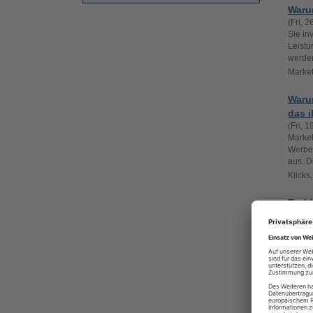
Warum
(Fri, 
Sie in
Leistu
werden
Market
Waru
das 
(Fri, 
Market
Werbek
aus. D
Klicks
Reddi
unter
(Mon, 
eine s
die Bu
in den
des In
GEO i