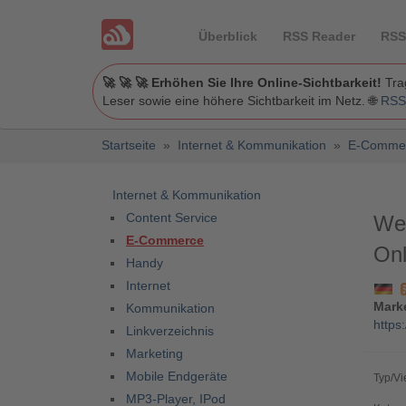
Überblick
RSS Reader
RSS
🚀 🚀 🚀 Erhöhen Sie Ihre Online-Sichtbarkeit!
Trag
Leser sowie eine höhere Sichtbarkeit im Netz. 🌐
RSS
Startseite
»
Internet & Kommunikation
»
E-Comme
Internet & Kommunikation
Content Service
Web
E-Commerce
Onl
Handy
Internet
Mark
Kommunikation
https
Linkverzeichnis
Marketing
Mobile Endgeräte
Typ/Vi
MP3-Player, IPod