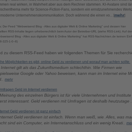
mmen real wirken, in Wahrheit aber aus dem Rechner stammen. KI-Avatare sind lä
ischenthema mehr für Science-Fiction-Fans, sondern ein ernstzunehmendes Wer
mehr
e moderne Unternehmenskommunikation. Doch während die einen vo... [
]
s:
Der Feed "Webweisend Blog - Alles aus digitaler Welt & Online Marketing" und dessen hier
ellten RSS-Inhalte liegen urheberrechtlich beim Autor der Betreiber-URL (siehe RSS-Link). Auf den
bweisend Blog - Alles aus digitaler Welt & Online Marketing" hat RSS-Nachrichten.de keinen Einf
6-325-1-0--8)
d zu diesem RSS-Feed haben wir folgenden Themen für Sie recherchie
he Möglichkeiten es gibt, online Geld zu verdienen und worauf man achten sollte.
Internet gilt als das Zukunftsmedium schlechthin. Wie Firmen wie
spielsweise Google oder Yahoo beweisen, kann man im Internet eine 
d..
mehr
Umfragen Geld im Internet verdienen
Meinung des einzelnen Bürgers ist für viele Unternehmen und Institute
rst interessant. Geld verdienen mit Umfragen ist deshalb heutzutage 
nternet Geld verdienen ist ganz einfach
Internet Geld verdienen ist einfach. Wenn man weiß, wie. Alles, was m
cht sind ein Computer, ein Internetanschluss und ein wenig Kreati..
me