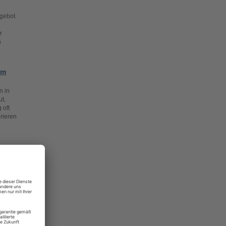
gebot.
r
n
um
n in
t,
 oft
rieren
ren
eren
attform
 „Herz