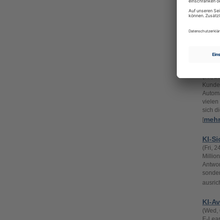
Hera
(Wed, 
Optimi
FAQs e
Maßnah
Es ist
KI im
(Fri, 
Kunden
Automa
vielen
sich d
meh
[
KI-Si
(Fri, 
Millio
Antwor
sonder
ausric
KI-Av
(Wed, 
E-Lear