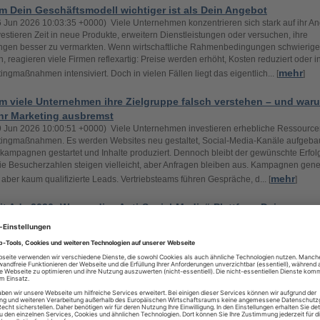
 Dein Geschäftsmodell wichtiger ist als Dein Angebot
26 Jun 2026 10:03:35 +0000) Viele Unternehmen konzentrieren sich stark auf ihr An
vestieren Zeit in neue Produkte, erweitern Dienstleistungen oder versuchen, ihre
ngen besser zu vermarkten. Wenn wirtschaftliche Rahmenbedingungen schwierige
, reagieren viele Firmen reflexartig: Preise werden erhöht, Kosten reduziert oder i
mehr
ingmaßnahmen intensiviert. Doch in vielen Fällen liegt das eigentlich... [
]
m viele Unternehmen ihre Zielgruppe falsch verstehen – und war
ihr Marketing ausbremst
19 Jun 2026 10:00:51 +0000) Viele Unternehmen investieren erhebliche Ressource
ingmaßnahmen. Es werden Websites neu gestaltet, Social-Media-Kanäle aufgebau
ampagnen gestartet und Inhalte produziert. Dennoch bleibt der gewünschte Erfolg
ie Besucherzahlen steigen vielleicht, aber Anfragen bleiben aus. Kampagnen gene
mehr
, aber kaum qualifizierte Leads. Vertriebsteams führen Gespräche, d... [
]
t Ads 2026: Warum die „Anti-Social-Media“-Plattform Dein
schätzter Marketing-Hebel ist
15 Jun 2026 11:52:57 +0000) In der Welt des digitalen Marketings gibt es seit Jah
tabile Vormachtstellung der großen Netzwerke: Meta, Google und LinkedIn domini
dgets. Doch während die Klickpreise dort stetig steigen, rückt im Jahr 2026 eine Pl
 Fokus, die lange Zeit als „unbezähmbar“ galt: Reddit. Reddit nennt sich selbst das
mehr
ternets“ und weiterlesen >> Der Beitrag Red... [
]
st ein Reputationsproblem – und genau darin liegt die