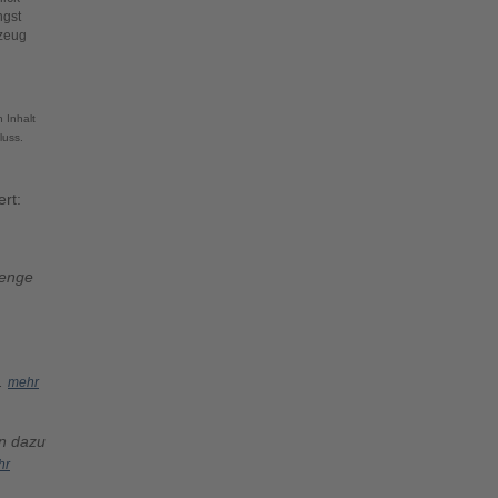
ngst
kzeug
 Inhalt
luss.
rt:
Menge
..
mehr
an dazu
hr