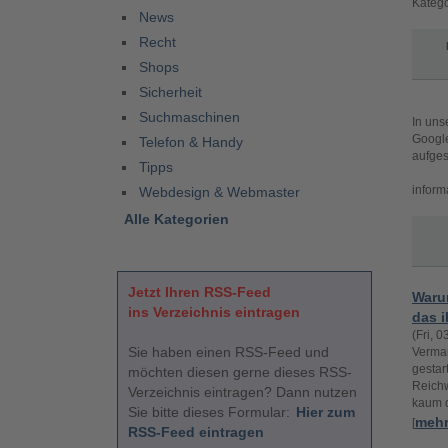
Katego
News
Recht
Shops
Sicherheit
Suchmaschinen
In uns
Google
Telefon & Handy
aufges
Tipps
informa
Webdesign & Webmaster
Alle Kategorien
Jetzt Ihren RSS-Feed
Waru
ins Verzeichnis eintragen
das 
(Fri, 
Sie haben einen RSS-Feed und
Vermar
gestar
möchten diesen gerne dieses RSS-
Reichw
Verzeichnis eintragen? Dann nutzen
kaum q
Sie bitte dieses Formular:
Hier zum
meh
[
RSS-Feed eintragen