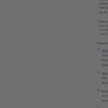
vollko
kein N
für di
Hinwei
dargest
von "We
(78815-
Passen
Welc
Das 
bei
Gel
Mit 
Die 
äuße
Im I
Im 
brau