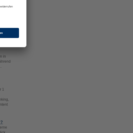
gine
riert,
 Diese
fgabe.
en
n in
Während
..
r 1
nking,
ntent
s?
derne
lick