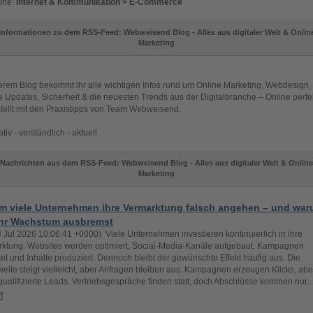
rie:
Internet & Kommunikation > E-Commerce
Informationen zu dem RSS-Feed: Webweisend Blog - Alles aus digitaler Welt & Onlin
Marketing
erem Blog bekommt ihr alle wichtigen Infos rund um Online Marketing, Webdesign,
 Updates, Sicherheit & die neuesten Trends aus der Digitalbranche – Online perfe
tellt mit den Praxistipps von Team Webweisend.
tiv - verständlich - aktuell
Nachrichten aus dem RSS-Feed: Webweisend Blog - Alles aus digitaler Welt & Online
Marketing
m viele Unternehmen ihre Vermarktung falsch angehen – und wa
ihr Wachstum ausbremst
03 Jul 2026 10:06:41 +0000) Viele Unternehmen investieren kontinuierlich in ihre
ktung. Websites werden optimiert, Social-Media-Kanäle aufgebaut, Kampagnen
tet und Inhalte produziert. Dennoch bleibt der gewünschte Effekt häufig aus. Die
eite steigt vielleicht, aber Anfragen bleiben aus. Kampagnen erzeugen Klicks, abe
ualifizierte Leads. Vertriebsgespräche finden statt, doch Abschlüsse kommen nur...
r
]