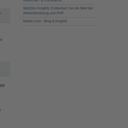
Golem.de - E-Commerce
WebDev Insights: Entdecken Sie die Welt der
Webentwicklung und PHP
e
btlabs Core - Blog & Insights
kt
rum
r