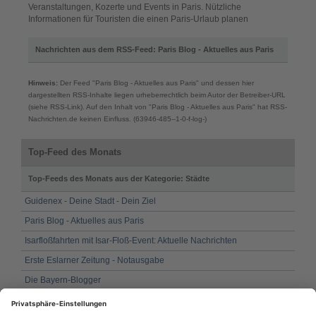
Veranstaltungen, Kozerte und Events in Paris. Nützliche
Informationen für Touristen die einen Paris-Urlaub planen
Nachrichten aus dem RSS-Feed: Paris Blog - Aktuelles aus Paris
Hinweis:
Der Feed "Paris Blog - Aktuelles aus Paris" und dessen hier
dargestellten RSS-Inhalte liegen urheberrechtlich beim Autor der Betreiber-URL
(siehe RSS-Link). Auf den Inhalt von "Paris Blog - Aktuelles aus Paris" hat RSS-
Nachrichten.de keinen Einfluss. (63946-485--1-0-f-log-)
Top-Feed des Monats
Top-Feeds des Monats aus der Kategorie: Städte
Guidenex - Deine Stadt - Dein Ziel
Paris Blog - Aktuelles aus Paris
Isarfloßfahrten mit Isar-Floß-Event: Aktuelle Nachrichten
Erste Eslarner Zeitung - Notausgabe
Die Bayern-Blogger
Meseberg Altmark Homepage