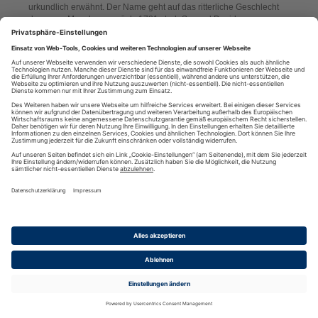
urkundlich erwähnt. Der Name geht auf das ritterliche Geschlecht
derer von Meseberg zurück. 1781 starb Samuel David von
Meseberg ohne Nachkommen zu hinterlassen.Das Gut befand sich
im Besitz von Katharina von Lüders, Heinrich von Platten und auch
Frau von Treffenfeld. Das Jahr 1743 gehörte in der Geschichte von
Meseberg zu den Schwärzesten.
Am 1. September wütete in Meseberg ein Brand, der die Kirche, das
Pfarrhaus und das halbe Dorf vernichtete. Damit wurden die
Kirchenbücher und Akten der Pfarre ein Opfer der Flammen. Aus
dem Jahre 1895 ist überliefert, dass die Zahl der bewohnten
Häuser 92 betrug. Männliche Einwohner gab es 270 und weibliche
281.Die Kirche wurde in den Jahren wieder aufgebaut und erhielt
1824 die Orgel der Osterburger Martinskapelle. Es wird
angenommen, dass Teile eines anderen Werkes mitverwendet
wurden. Seit 1996 kann die 1882 gegossene Collier-Glocke
elektronisch geläutet werden.
Nachrichten aus dem RSS-Feed: Meseberg Altmark Homepage
Bilder vom Dorf- und Feuerwehrfest 2023
(Mon, 12 Jun 2023 20:46:27 +0000)