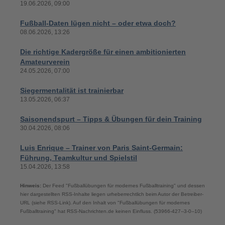
19.06.2026, 09:00
Fußball-Daten lügen nicht – oder etwa doch?
08.06.2026, 13:26
Die richtige Kadergröße für einen ambitionierten
Amateurverein
24.05.2026, 07:00
Siegermentalität ist trainierbar
13.05.2026, 06:37
Saisonendspurt – Tipps & Übungen für dein Training
30.04.2026, 08:06
Luis Enrique – Trainer von Paris Saint-Germain:
Führung, Teamkultur und Spielstil
15.04.2026, 13:58
Hinweis:
Der Feed "Fußballübungen für modernes Fußballtraining" und dessen
hier dargestellten RSS-Inhalte liegen urheberrechtlich beim Autor der Betreiber-
URL (siehe RSS-Link). Auf den Inhalt von "Fußballübungen für modernes
Fußballtraining" hat RSS-Nachrichten.de keinen Einfluss. (53966-427--3-0--10)