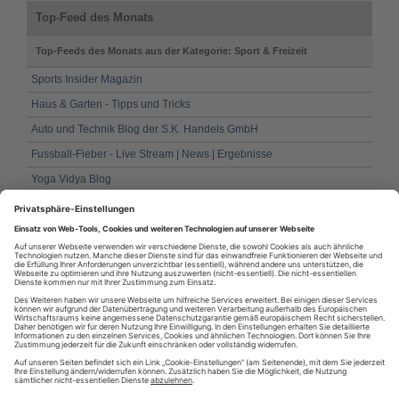
Top-Feed des Monats
Top-Feeds des Monats aus der Kategorie: Sport & Freizeit
Sports Insider Magazin
Haus & Garten - Tipps und Tricks
Auto und Technik Blog der S.K. Handels GmbH
Fussball-Fieber - Live Stream | News | Ergebnisse
Yoga Vidya Blog
Fußballübungen für modernes Fußballtraining
Yoga Blog - Yoga, Ayurveda und Meditation
Fashion Insider Magazin
Aegyptischer Tanz und Tanztherapie
Acrylmalerei