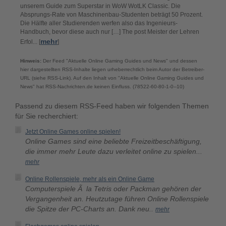
unserem Guide zum Superstar in WoW WotLK Classic. Die
Absprungs-Rate von Maschinenbau-Studenten beträgt 50 Prozent.
Die Hälfte aller Studierenden werfen also das Ingenieurs-
Handbuch, bevor diese auch nur […] The post Meister der Lehren
mehr
Erfol... [
]
Hinweis:
Der Feed "Aktuelle Online Gaming Guides und News" und dessen
hier dargestellten RSS-Inhalte liegen urheberrechtlich beim Autor der Betreiber-
URL (siehe RSS-Link). Auf den Inhalt von "Aktuelle Online Gaming Guides und
News" hat RSS-Nachrichten.de keinen Einfluss. (78522-60-80-1-0--10)
Passend zu diesem RSS-Feed haben wir folgenden Themen
für Sie recherchiert:
Jetzt Online Games online spielen!
Online Games sind eine beliebte Freizeitbeschäftigung,
die immer mehr Leute dazu verleitet online zu spielen...
mehr
Online Rollenspiele, mehr als ein Online Game
Computerspiele Ã la Tetris oder Packman gehören der
Vergangenheit an. Heutzutage führen Online Rollenspiele
die Spitze der PC-Charts an. Dank neu..
mehr