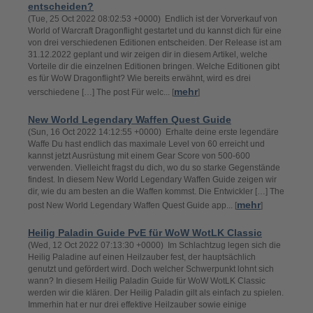
entscheiden?
(Tue, 25 Oct 2022 08:02:53 +0000) Endlich ist der Vorverkauf von
World of Warcraft Dragonflight gestartet und du kannst dich für eine
von drei verschiedenen Editionen entscheiden. Der Release ist am
31.12.2022 geplant und wir zeigen dir in diesem Artikel, welche
Vorteile dir die einzelnen Editionen bringen. Welche Editionen gibt
es für WoW Dragonflight? Wie bereits erwähnt, wird es drei
mehr
verschiedene […] The post Für welc... [
]
New World Legendary Waffen Quest Guide
(Sun, 16 Oct 2022 14:12:55 +0000) Erhalte deine erste legendäre
Waffe Du hast endlich das maximale Level von 60 erreicht und
kannst jetzt Ausrüstung mit einem Gear Score von 500-600
verwenden. Vielleicht fragst du dich, wo du so starke Gegenstände
findest. In diesem New World Legendary Waffen Guide zeigen wir
dir, wie du am besten an die Waffen kommst. Die Entwickler […] The
mehr
post New World Legendary Waffen Quest Guide app... [
]
Heilig Paladin Guide PvE für WoW WotLK Classic
(Wed, 12 Oct 2022 07:13:30 +0000) Im Schlachtzug legen sich die
Heilig Paladine auf einen Heilzauber fest, der hauptsächlich
genutzt und gefördert wird. Doch welcher Schwerpunkt lohnt sich
wann? In diesem Heilig Paladin Guide für WoW WotLK Classic
werden wir die klären. Der Heilig Paladin gilt als einfach zu spielen.
Immerhin hat er nur drei effektive Heilzauber sowie einige