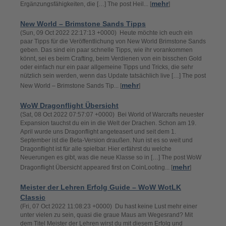
mehr
Ergänzungsfähigkeiten, die […] The post Heil... [
]
New World – Brimstone Sands Tipps
(Sun, 09 Oct 2022 22:17:13 +0000) Heute möchte ich euch ein
paar Tipps für die Veröffentlichung von New World Brimstone Sands
geben. Das sind ein paar schnelle Tipps, wie ihr vorankommen
könnt, sei es beim Crafting, beim Verdienen von ein bisschen Gold
oder einfach nur ein paar allgemeine Tipps und Tricks, die sehr
nützlich sein werden, wenn das Update tatsächlich live […] The post
mehr
New World – Brimstone Sands Tip... [
]
WoW Dragonflight Übersicht
(Sat, 08 Oct 2022 07:57:07 +0000) Bei World of Warcrafts neuester
Expansion tauchst du ein in die Welt der Drachen. Schon am 19.
April wurde uns Dragonflight angeteasert und seit dem 1.
September ist die Beta-Version draußen. Nun ist es so weit und
Dragonflight ist für alle spielbar. Hier erfährst du welche
Neuerungen es gibt, was die neue Klasse so in […] The post WoW
mehr
Dragonflight Übersicht appeared first on CoinLooting... [
]
Meister der Lehren Erfolg Guide – WoW WotLK
Classic
(Fri, 07 Oct 2022 11:08:23 +0000) Du hast keine Lust mehr einer
unter vielen zu sein, quasi die graue Maus am Wegesrand? Mit
dem Titel Meister der Lehren wirst du mit diesem Erfolg und