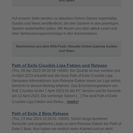
und News
Auf unserer Seite werden zu aktuellen Online Games regelmäßig
Guides und News veröffentlicht, die den Gamern in den jeweiligen
Spielen weiterhelfen sollen. Wir freuen uns über aktive Leser und
über Verbesserungsvorschläge in den Kommentaren.
Nachrichten aus dem RSS-Feed: Aktuelle Online Gaming Guides
und News
Path of Exile Crucible Liga Fakten und Release
(Thu, 06 Apr 2023 09:39:56 +0000) Ein Quartal ist nun vorüber und
im April 2023 erwartet uns die neue Path of Exile Crucible Liga.
Genauere Informationen zum Release-Datum sowie zur Liga selbst,
könnt ihr in diesem Beitrag erfahren. Das Erscheinungsdatum von
PoE Crucible ist der 7 April 2023 für die PC-Version und für Konsole
am 12 April 2023. Die vorherige Saison […] The post Path of Exile
mehr
Crucible Liga Fakten und Relea... [
]
Path of Exile 2 Beta Release
(Thu, 23 Mar 2023 10:26:01 +0000) Schon lange kursieren
Gerüchte und angebliche Leaks zu dem Release-Datum der Path of
Exile 2 Beta. Nun haben wir endlich mehr Klarheit und es steht