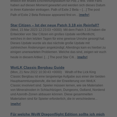
endlich ein finales Erscheinungsdatum für PoE 2 fest. Viele Fans
haben auf diesen Moment gewartet und werden sich dieses Datum
in ihren Kalender eintragen. Path of Exile 2 Beta – […] The post
mehr
Path of Exile 2 Beta Release appeared first on... [
]
Star Citizen – Ist der neue Patch 3.18 ein Reinfall?
(Wed, 15 Mar 2023 12:23:03 +0000) Mit dem Patch 3.18 haben die
Entwickler von Star Citizen ein großes Update veröffentlicht,
welches in den letzten Tagen für eine gewisse Unruhe gesorgt hat.
Dieses Update wurde als das nächste große Update mit
zahlreichen Änderungen angekündigt. Allerdings kam es hierbei zu
einigen unerwarteten Problemen. Welche das sind, zeigen wir euch
mehr
heute in diesem Artikel. […] The post Star Citi... [
]
WotLK Classic Bergbau Guide
(Mon, 21 Nov 2022 10:30:43 +0000) Wrath of the Lick King
Classic Bergbau ist eine langwierige Aufgabe aus einer der beiden
Hauptsammlungsberufe, die bei der Erweiterung von WotLK
Classic involviert sind. Spieler müssen lernen, wie sie Materialien
von Mineralnoden in Schlachtzügen, Dungeons, Outland, Nordend
und Azeroth-Zonen abbauen können. Diese gesammelten
Materialien sind für Spieler erforderlich, die in verschiedene...
mehr
[
]
Für welche WoW Dragonflight Edition sollte ich mich