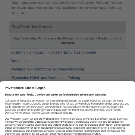
liegen urheberrechtlich beim Autor der Betreiber-URL (siehe RSS-Link). Auf den
Inhalt von "Brauhaustour" hat RSS-Nachrichten.de keinen Einfluss. (79069-13-
53-3---3)
Top-Feed des Monats
Top-Feeds des Monats aus der Kategorie: Lifestyle > Gastronomie &
Hotelerie
Gastronomie Magazin – Das Portal für Gastronomen
Brauhaustour
Weintasting - Weinprobe mit Weinverkostung
Allgemeine Hotel- und Gaststätten-Zeitung
Gourmet Report - News für Feinschmecker
GlobalGuest
Wein-Plus News
Gastronomie Geflüster, Ihre Zeitung für die Gastronomie
Liebes Magazin Dein Blog über Liebe und Partnerschaft