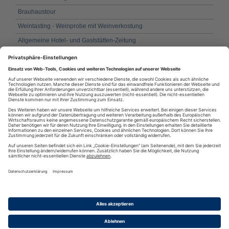
Brauhaustour
Weintasting - Weinprobe mit Weinverkostung
Allgemeine Hotel- und Gaststätten-Zeitung
Gourmet Report - News für Feinschmecker
GlobalGuest
Wein-Plus News
Gastronomie Geflüster, Ihre Zeitung für die Gastronomie
Liebes Magazin Dein Blog über Liebe und Partnerschaft
RSS
·
RSS Reader
·
Podcatcher
·
RSSFeed eintragen
·
Verzeichnis
Datenschutzinformationen
·
Cookie-Einstellungen
·
Impressum · AGB
& Nutzungsbedingungen
·
Partnerprogramme
·
Sitemap