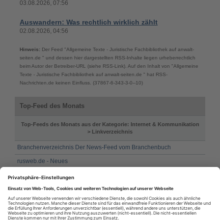
03.08.2026, 07:56
Auswandern: Was rechtlich wirklich zählt
02.08.2026, 04:56
Hinweis:
Der Feed "Allgemeine Texte - Juristische Fachbibliothek auf anwalt-
seiten.de " und dessen hier dargestellten RSS-Inhalte liegen urheberrechtlich
beim Autor der Betreiber-URL (siehe RSS-Link). Auf den Inhalt von "Allgemeine
Texte - Juristische Fachbibliothek auf anwalt-seiten.de " hat RSS-
Nachrichten.de keinen Einfluss. (37867-6-343-3-0--10)
Top-Feed des Monats
Top-Feeds des Monats aus der Kategorie: Internet & Kommunikation
> Linkverzeichnis
Branchenverzeichnis Der News-Feed vom Branchenbuch
rusweb.de - Neues
Hundewelpen von ausgesuchten Zuechtern bei Welpen.de
Allgemeine Texte - Juristische Fachbibliothek auf anwalt-seiten.de
FMarket.de Online Film und Internet Video News
PC-Helpsite.net