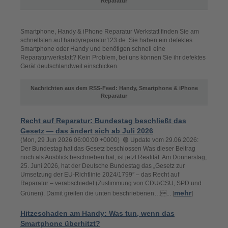
Reparatur
Smartphone, Handy & iPhone Reparatur Werkstatt finden Sie am
schnellsten auf handyreparatur123.de. Sie haben ein defektes
Smartphone oder Handy und benötigen schnell eine
Reparaturwerkstatt? Kein Problem, bei uns können Sie ihr defektes
Gerät deutschlandweit einschicken.
Nachrichten aus dem RSS-Feed: Handy, Smartphone & iPhone
Reparatur
Recht auf Reparatur: Bundestag beschließt das
Gesetz — das ändert sich ab Juli 2026
(Mon, 29 Jun 2026 06:00:00 +0000) 🟢 Update vom 29.06.2026:
Der Bundestag hat das Gesetz beschlossen Was dieser Beitrag
noch als Ausblick beschrieben hat, ist jetzt Realität: Am Donnerstag,
25. Juni 2026, hat der Deutsche Bundestag das „Gesetz zur
Umsetzung der EU-Richtlinie 2024/1799″ – das Recht auf
Reparatur – verabschiedet (Zustimmung von CDU/CSU, SPD und
mehr
Grünen). Damit greifen die unten beschriebenen…... [
]
Hitzeschaden am Handy: Was tun, wenn das
Smartphone überhitzt?