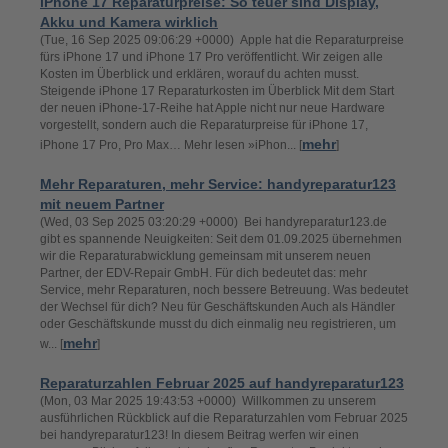
iPhone 17 Reparaturpreise: So teuer sind Display,
Akku und Kamera wirklich
(Tue, 16 Sep 2025 09:06:29 +0000) Apple hat die Reparaturpreise
fürs iPhone 17 und iPhone 17 Pro veröffentlicht. Wir zeigen alle
Kosten im Überblick und erklären, worauf du achten musst.
Steigende iPhone 17 Reparaturkosten im Überblick Mit dem Start
der neuen iPhone-17-Reihe hat Apple nicht nur neue Hardware
vorgestellt, sondern auch die Reparaturpreise für iPhone 17,
mehr
iPhone 17 Pro, Pro Max… Mehr lesen »iPhon... [
]
Mehr Reparaturen, mehr Service: handyreparatur123
mit neuem Partner
(Wed, 03 Sep 2025 03:20:29 +0000) Bei handyreparatur123.de
gibt es spannende Neuigkeiten: Seit dem 01.09.2025 übernehmen
wir die Reparaturabwicklung gemeinsam mit unserem neuen
Partner, der EDV-Repair GmbH. Für dich bedeutet das: mehr
Service, mehr Reparaturen, noch bessere Betreuung. Was bedeutet
der Wechsel für dich? Neu für Geschäftskunden Auch als Händler
oder Geschäftskunde musst du dich einmalig neu registrieren, um
mehr
w... [
]
Reparaturzahlen Februar 2025 auf handyreparatur123
(Mon, 03 Mar 2025 19:43:53 +0000) Willkommen zu unserem
ausführlichen Rückblick auf die Reparaturzahlen vom Februar 2025
bei handyreparatur123! In diesem Beitrag werfen wir einen