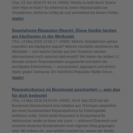
(Tue, 23 Jun 2026 07:44:14 +0000) Handy zu heiß durch Sonne
oder Hitze im Auto? So erkennst du einen Hitzeschaden am
Smartphone, kühlst es richtig ab und vermeidest die teuren Fehler....
mehr
[
]
Smartphone-Reparatur-Report: Diese Geräte landen
am häufigsten in der Werkstatt
(Thu, 14 May 2026 14:06:17 +0000) Welche Smartphones gehen
eigentlich am häufigsten kaputt? Welche Hersteller dominieren die
Werkstatt — und welche Geräte aus den Vorjahren werden
überraschend noch repariert statt ersetzt? Wir haben die letzten 12
Monate unserer Reparaturdaten ausgewertet und teilen die
wichtigsten Erkenntnisse — anonymisiert, aggregiert und ehrlich.
Apple gegen Samsung: Der heimliche Reparatur-Battle Das w...
mehr
[
]
Reparaturbonus im Bundesrat gescheitert — was das
für dich bedeutet
(Thu, 14 May 2026 04:04:05 +0000) Am 8. Mai 2026 hat der
Bundesrat überraschend eine Initiative aus Thüringen abgelehnt,
die einen bundesweiten Reparaturbonus für Elektrogeräte
einführen sollte. Damit bleibt Reparatur in Deutschland für
Verbraucher weiter so teuer wie zuvor — während Österreich und
einzelne deutsche Bundesländer ihren eigenen Weg gegangen
sind. Wir ordnen ein, was wirklich passiert ist, warum die Studie...