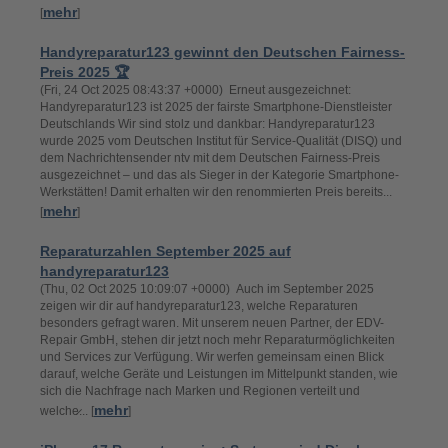
mehr
[
]
Handyreparatur123 gewinnt den Deutschen Fairness-
Preis 2025 🏆
(Fri, 24 Oct 2025 08:43:37 +0000) Erneut ausgezeichnet:
Handyreparatur123 ist 2025 der fairste Smartphone-Dienstleister
Deutschlands Wir sind stolz und dankbar: Handyreparatur123
wurde 2025 vom Deutschen Institut für Service-Qualität (DISQ) und
dem Nachrichtensender ntv mit dem Deutschen Fairness-Preis
ausgezeichnet – und das als Sieger in der Kategorie Smartphone-
Werkstätten! Damit erhalten wir den renommierten Preis bereits...
mehr
[
]
Reparaturzahlen September 2025 auf
handyreparatur123
(Thu, 02 Oct 2025 10:09:07 +0000) Auch im September 2025
zeigen wir dir auf handyreparatur123, welche Reparaturen
besonders gefragt waren. Mit unserem neuen Partner, der EDV-
Repair GmbH, stehen dir jetzt noch mehr Reparaturmöglichkeiten
und Services zur Verfügung. Wir werfen gemeinsam einen Blick
darauf, welche Geräte und Leistungen im Mittelpunkt standen, wie
sich die Nachfrage nach Marken und Regionen verteilt und
mehr
welche̷... [
]