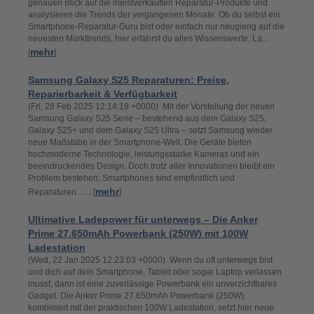
genauen Blick auf die meistverkauften Reparatur-Produkte und
analysieren die Trends der vergangenen Monate. Ob du selbst ein
Smartphone-Reparatur-Guru bist oder einfach nur neugierig auf die
neuesten Markttrends, hier erfährst du alles Wissenswerte. La...
mehr
[
]
Samsung Galaxy S25 Reparaturen: Preise,
Reparierbarkeit & Verfügbarkeit
(Fri, 28 Feb 2025 12:14:19 +0000) Mit der Vorstellung der neuen
Samsung Galaxy S25 Serie – bestehend aus dem Galaxy S25,
Galaxy S25+ und dem Galaxy S25 Ultra – setzt Samsung wieder
neue Maßstäbe in der Smartphone-Welt. Die Geräte bieten
hochmoderne Technologie, leistungsstarke Kameras und ein
beeindruckendes Design. Doch trotz aller Innovationen bleibt ein
Problem bestehen: Smartphones sind empfindlich und
mehr
Reparaturen…... [
]
Ultimative Ladepower für unterwegs – Die Anker
Prime 27.650mAh Powerbank (250W) mit 100W
Ladestation
(Wed, 22 Jan 2025 12:23:03 +0000) Wenn du oft unterwegs bist
und dich auf dein Smartphone, Tablet oder sogar Laptop verlassen
musst, dann ist eine zuverlässige Powerbank ein unverzichtbares
Gadget. Die Anker Prime 27.650mAh Powerbank (250W),
kombiniert mit der praktischen 100W Ladestation, setzt hier neue