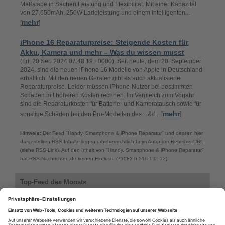
Maßstäbe in Sachen Leistung und Flexibilität. Mit einer Kapazität
von 27.650mAh, 250W Ladeleistung und einem intelligenten...
mehr
[
]
iPhone 16 Reparaturpreise: Steigende Kosten für
Akku, Kamera und mehr – Was du wissen musst
(Fri, 20 Sep 2024 07:48:19 +0000) Seit heute, dem 20. September
2024, sind die neuen iPhone 16 Modelle von Apple in Deutschland
erhältlich. Mit den neuen Geräten gibt es auch aktualisierte
Reparaturpreise. Leider müssen iPhone-Nutzer bei bestimmten
Schäden mit höheren Kosten rechnen. Im Vergleich zum Vorjahr
sind die Reparaturkosten für Batterie- und Kameratausch sowie für
mehr
sonstige Schäden bei den Pro-Modellen des…&#... [
]
Hinweis:
Der Feed "Handy, Smartphone & iPhone Reparatur" und dessen hier
dargestellten RSS-Inhalte liegen urheberrechtlich beim Autor der Betreiber-URL
(siehe RSS-Link). Auf den Inhalt von "Handy, Smartphone & iPhone Reparatur"
hat RSS-Nachrichten.de keinen Einfluss. (71083-6-516-1-0--12)
Top-Feed des Monats
Top-Feeds des Monats aus der Kategorie: Internet & Kommunikation
> Handy
Handy, Smartphone & iPhone Reparatur