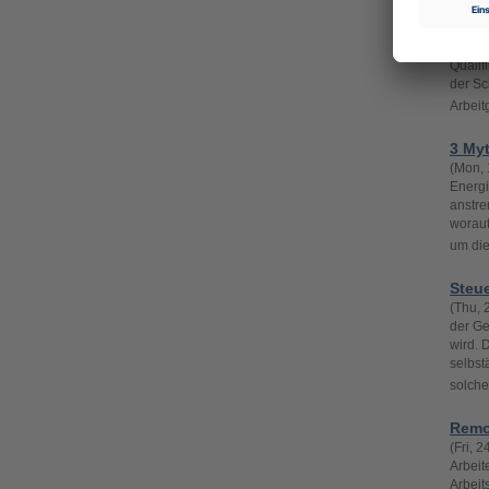
Was S
(Mon, 
Zeugni
Qualif
der Sc
Arbeit
3 My
(Mon, 
Energi
anstre
worauf
um die
Steue
(Thu, 
der Ge
wird. 
selbst
solche
Remot
(Fri, 
Arbeit
Arbeit