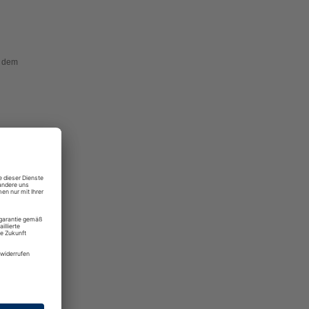
t dem
re
n in
alt,
n wir
exion
r aber
rbeit
nnen
als