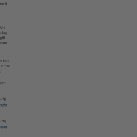
Damit
 Wie
tstag
ilt:
r vom
ten RSS-
ler zur
)
rt:
gung
mehr
gung
mehr