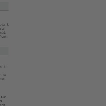
, damit
 all
emäß,
 Punkt
ch in
. Ist
elbst
. Das
hr
hört