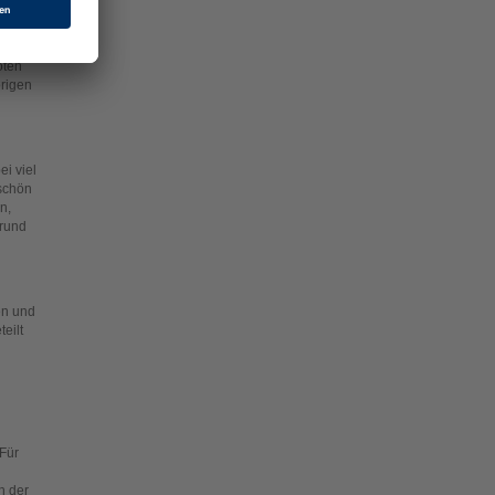
ute
ne
oten
origen
i viel
 schön
n,
 rund
en und
eilt
 Für
n der