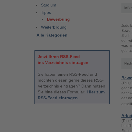
Studium
Info
Tipps
Bewerbung
Jede M
Weiterbildung
Bewerb
Alle Kategorien
Sie Ih
den wi
was mi
gebrac
Jetzt Ihren RSS-Feed
ins Verzeichnis eintragen
Nach
Sie haben einen RSS-Feed und
Bewer
möchten diesen gerne dieses RSS-
(Thu, 
Verzeichnis eintragen? Dann nutzen
gedruc
Sie bitte dieses Formular:
Hier zum
handwe
RSS-Feed eintragen
das de
erstel
Arbei
(Thu, 
betrif
Firmen