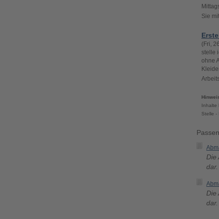
Mittag
Sie mi
Erste
(Fri, 
stelle
ohne A
Kleide
Arbeit
Hinwei
Inhalte
Stelle 
Passen
Abma
Die 
dar
Abma
Die 
dar