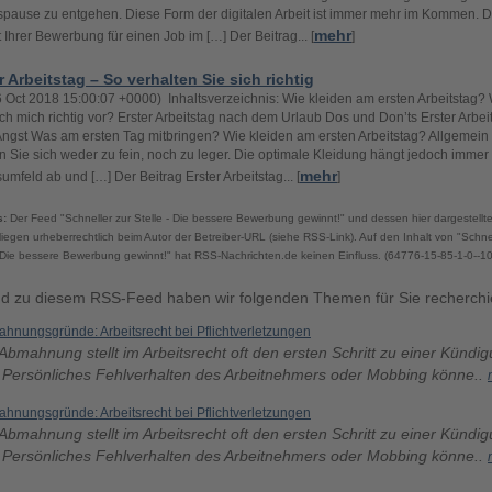
spause zu entgehen. Diese Form der digitalen Arbeit ist immer mehr im Kommen. 
mehr
t Ihrer Bewerbung für einen Job im […] Der Beitrag... [
]
r Arbeitstag – So verhalten Sie sich richtig
26 Oct 2018 15:00:07 +0000) Inhaltsverzeichnis: Wie kleiden am ersten Arbeitstag?
 ich mich richtig vor? Erster Arbeitstag nach dem Urlaub Dos und Don’ts Erster Arbei
ngst Was am ersten Tag mitbringen? Wie kleiden am ersten Arbeitstag? Allgemein g
n Sie sich weder zu fein, noch zu leger. Die optimale Kleidung hängt jedoch imme
mehr
sumfeld ab und […] Der Beitrag Erster Arbeitstag... [
]
s:
Der Feed "Schneller zur Stelle - Die bessere Bewerbung gewinnt!" und dessen hier dargestell
 liegen urheberrechtlich beim Autor der Betreiber-URL (siehe RSS-Link). Auf den Inhalt von "Schnel
- Die bessere Bewerbung gewinnt!" hat RSS-Nachrichten.de keinen Einfluss. (64776-15-85-1-0--10
d zu diesem RSS-Feed haben wir folgenden Themen für Sie recherchie
hnungsgründe: Arbeitsrecht bei Pflichtverletzungen
Abmahnung stellt im Arbeitsrecht oft den ersten Schritt zu einer Kündi
. Persönliches Fehlverhalten des Arbeitnehmers oder Mobbing könne..
hnungsgründe: Arbeitsrecht bei Pflichtverletzungen
Abmahnung stellt im Arbeitsrecht oft den ersten Schritt zu einer Kündi
. Persönliches Fehlverhalten des Arbeitnehmers oder Mobbing könne..