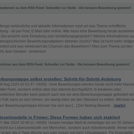
rmationen zu dem RSS-Feed: Schneller zur Stelle - Die bessere Bewerbung gewinnt!
enge verlässliche und aktuelle Informationen rund um das Thema schriftliche
ung - ob per Post, E-Mail oder online. Wie muss eine Bewerbung heute aussehen
r Ziel erreicht: eine Einladung zum Vorstellungsgespräch? Welche Informationen aus
dersprüchlichen Bewerbungsratgebern stimmen (noch)? Was ist nicht mehr zeitg
ndert und was verbessert die Chancen des Bewerbers? Alles zum Thema auf den
ht, kein Gelaber - kostenlos!
richten aus dem RSS-Feed: Schneller zur Stelle - Die bessere Bewerbung gewinnt!
bungsmappe selbst erstellen: Schritt-für-Schritt-Anleitung
08 Aug 2024 10:52:47 +0000) Viele Bewerbungen werden heute nicht mehr klassis
kter Form, sondern online über das Internet durchgeführt. In kreativen oder
rklichen Berufen kann jedoch nach wie vor eine Bewerbungsmappe gefordert sein
r Fall, kann es sich lohnen, ein wenig mehr als den Standard zu liefern. Mit einer s
mehr
lten Bewerbungsmappe können Sie sich aus […] Der Beitrag Bewerb... [
]
tszeitmodelle in Firmen: Diese Formen haben sich etabliert
07 Mar 2024 10:46:11 +0000) Unsere heutige Welt ist vielseitiger als vor 50 Jahren
ft nicht nur Lebensentwürfe von Menschen, sondern auch Arbeitsmodelle. Immer me
 testen die 4-Tage-Woche aus oder locken mit mehr Urlaubstagen. Für Angestellte 