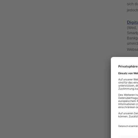
sich d
jedoch
Digit
(Wed, 
Smartp
Bankge
unverz
Websei
Welch
(Wed, 
Ihrem 
sonder
Ihnen 
als ers
Freel
(Wed, 
auch s
die Su
das Pr
Freela