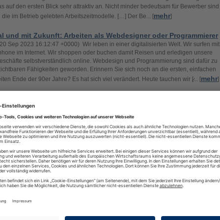
as auf den ersten Blick sehr attraktiv an. Nicht minder bedeutsam für Bewerber sind
mehr
 die im Betrieb gelebten Arbeitszeitmodelle. […] Der Be... [
]
al und mit Zukunft: Arbeiten als Webdesigner oder Programmierer
20 Sep 2023 16:12:47 +0000) Wir leben in einer digitalisierten Welt. Wir surfen mi
hone im Internet. Wir shoppen oder buchen damit Reisen und erledigen unsere
schäfte selbstverständlich online. Webdesign und Programmierung sind dafür zu
ichtbaren Fähigkeiten geworden. Erinnern Sie sich noch an die ersten, einfachen
mehr
ten Ende der 90er Jahre? Es hat sich viel verändert. Heute tauchen wir [̷... [
]
er Beruf passt zu mir? – Quick-Tipps für eine erfolgreiche Karrie
20 Sep 2023 07:25:58 +0000) Sie stehen vor einer der wichtigsten Entscheidunge
Leben: Welcher Beruf passt zu mir? Es geht hierbei nicht nur um den Lebensunterh
n auch um Lebenszufriedenheit und persönliche Erfüllung. In diesem Beitrag gebe
wertvolle Quick-Tipps, die Ihnen den Entscheidungsprozess erleichtern. Selbstrefl
mehr
ter Schritt Der Schlüssel zu einem erfüllenden Beruf liegt ... [
]
ancer – Seriös auftreten und mehr Aufträge erhalten
09 Nov 2022 11:40:46 +0000) Freiberufler sind ihr eigener Chef, müssen sich dafü
elbst um die Auftragsakquise kümmern. Dementsprechend ist ein großer Teil ihrer A
che nach Kunden. Je nachdem, welche Dienstleistung ein Freelancer anbietet, kö
ivatpersonen oder Unternehmen sein. In diesem Beitrag zeigen wir Ihnen, wie Sie 
mehr
ncer professionell auftreten und die Chance auf […] ... [
]