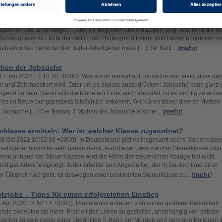
ie bei der Jobsuche über das Arbeitszeugnis wissen sollten
17 Jan 2022 14:28:45 +0000) Das A und O für eine erfolgreiche Bewerbung sind g
sse. Sie sind der Nachweis von Schul- und Berufsabschlüssen, belegen erworbe
ikationen und Erfahrungen – und sie begleiten uns ein Leben lang. Während die N
hulzeugnisse im Laufe der Zeit in den Hintergrund treten, sind Bewertungen von v
mehr
gebern umso bedeutender. Jeder Arbeitgeber muss […] Der Beitr... [
]
then der Jobsuche
17 Jan 2022 14:10:20 +0000) Wer schon einmal auf Jobsuche war, weiß, dass dabe
e und Zeit investiert wird. Oder um es anders auszudrücken: Jobsuche kann ganz
ngend zu sein. Damit sich die Mühe am Ende auch auszahlt, ist es wichtig zu wisse
 es im Bewerbungsprozess tatsächlich ankommt. Wir klären daher diverse Mythen
mehr
 Jobsuche […] Der Beitrag 3 Mythen der Jobsuche erschie... [
]
rklasse ermitteln: Wer ist welcher Klasse zugeordnet?
28 Oct 2021 10:32:39 +0000) In Deutschland gibt es insgesamt sechs Steuerklass
setzgeber nimmt es sehr genau damit, festzulegen, wer welcher Steuerklasse zuget
Denn anhand der Steuerklassen wird die Höhe der steuerlichen Abzüge bei nicht
ändiger Arbeit festgelegt. Jeder Arbeiter und Angestellter, der in Deutschland einer
mehr
n Tätigkeit nachgeht, ist deswegen einer bestimmten Steuerklasse zu... [
]
ejobs – Tipps für einen erfolgreichen Einstieg
24 Apr 2020 14:50:17 +0000) Remotejobs erfreuen sich immer größerer Beliebtheit.
ende bedeuten sie mehr Freiheit das Leben zu gestalten, unabhängig von strikten
szeiten zu sein sowie einer überfüllten S-Bahn am Morgen und nervigen Kollegen i