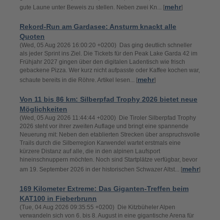
mehr
gute Laune unter Beweis zu stellen. Neben zwei Kn... [
]
Rekord-Run am Gardasee: Ansturm knackt alle
Quoten
(Wed, 05 Aug 2026 16:00:20 +0200) Das ging deutlich schneller
als jeder Sprint ins Ziel. Die Tickets für den Peak Lake Garda 42 im
Frühjahr 2027 gingen über den digitalen Ladentisch wie frisch
gebackene Pizza. Wer kurz nicht aufpasste oder Kaffee kochen war,
mehr
schaute bereits in die Röhre. Artikel lesen... [
]
Von 11 bis 86 km: Silberpfad Trophy 2026 bietet neue
Möglichkeiten
(Wed, 05 Aug 2026 11:44:44 +0200) Die Tiroler Silberpfad Trophy
2026 steht vor ihrer zweiten Auflage und bringt eine spannende
Neuerung mit: Neben den etablierten Strecken über anspruchsvolle
Trails durch die Silberregion Karwendel wartet erstmals eine
kürzere Distanz auf alle, die in den alpinen Laufsport
hineinschnuppern möchten. Noch sind Startplätze verfügbar, bevor
mehr
am 19. September 2026 in der historischen Schwazer Altst... [
]
169 Kilometer Extreme: Das Giganten-Treffen beim
KAT100 in Fieberbrunn
(Tue, 04 Aug 2026 09:35:55 +0200) Die Kitzbüheler Alpen
verwandeln sich von 6. bis 8. August in eine gigantische Arena für