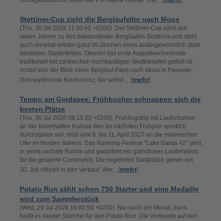
Schlagabtauschs, wenn der Pitz Alpine Glacier Trai... [
]
Stettiner-Cup zieht die Berglaufelite nach Moos
(Thu, 30 Jul 2026 11:00:45 +0200) Der Stettiner-Cup zählt seit
vielen Jahren zu den bekanntesten Bergläufen Südtirols und steht
auch diesmal wieder ganz im Zeichen eines außergewöhnlich stark
besetzten Starterfeldes. Obwohl das erste Augustwochenende
traditionell mit zahlreichen hochkarätigen Wettkämpfen gefüllt ist,
richtet sich der Blick vieler Berglauf-Fans nach Moos in Passeier.
mehr
Dort wartet eine Konkurrenz, die selbst ... [
]
Tempo am Gardasee: Frühbucher schnappen sich die
besten Plätze
(Thu, 30 Jul 2026 08:15:20 +0200) Frühlingstrip mit Laufschuhen
an der traumhaften Kulisse Wer im nächsten Frühjahr sportlich
durchstarten will, reist vom 9. bis 11. April 2027 an die malerischen
Ufer im Norden Italiens. Das Running-Festival "Lake Garda 42" geht
in seine sechste Runde und garantiert ein grandioses Lauferlebnis
für die gesamte Community. Die begehrten Startplätze gehen am
mehr
30. Juli offiziell in den Verkauf. Wer... [
]
Potato Run zählt schon 750 Starter und eine Medaille
wird zum Sammlerstück
(Wed, 29 Jul 2026 16:00:50 +0200) Nur noch ein Monat, dann
heißt es wieder Start frei für den Potato Run. Die Vorfreude auf den