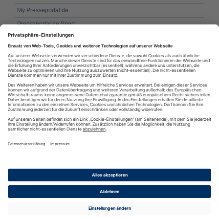
My Presseportal.de
Presseportal.de Sport
HDsports Aktuelle Laufsport-Themen
RUNNING LIFE - Alles über Joggen und Dauerlauf - Kostenloses
Online-Lauftagebuch
FitnessTester.TV - Dein Fitnessblog für optimalen Museklaufbau
Strongathletixx Fitness und Trainingsgeräte Tipps
RSS
·
RSS Reader
·
Podcatcher
·
RSSFeed eintragen
·
Verzeichnis
Datenschutzinformationen
·
Cookie-Einstellungen
·
Impressum · AGB
& Nutzungsbedingungen
·
Partnerprogramme
·
Sitemap
·
Diese Seite wurde generiert in 0.57821 Sekunden
·