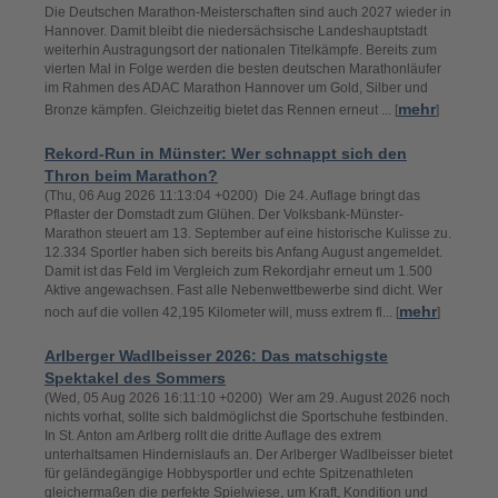
Die Deutschen Marathon-Meisterschaften sind auch 2027 wieder in
Hannover. Damit bleibt die niedersächsische Landeshauptstadt
weiterhin Austragungsort der nationalen Titelkämpfe. Bereits zum
vierten Mal in Folge werden die besten deutschen Marathonläufer
im Rahmen des ADAC Marathon Hannover um Gold, Silber und
mehr
Bronze kämpfen. Gleichzeitig bietet das Rennen erneut ... [
]
Rekord-Run in Münster: Wer schnappt sich den
Thron beim Marathon?
(Thu, 06 Aug 2026 11:13:04 +0200) Die 24. Auflage bringt das
Pflaster der Domstadt zum Glühen. Der Volksbank-Münster-
Marathon steuert am 13. September auf eine historische Kulisse zu.
12.334 Sportler haben sich bereits bis Anfang August angemeldet.
Damit ist das Feld im Vergleich zum Rekordjahr erneut um 1.500
Aktive angewachsen. Fast alle Nebenwettbewerbe sind dicht. Wer
mehr
noch auf die vollen 42,195 Kilometer will, muss extrem fl... [
]
Arlberger Wadlbeisser 2026: Das matschigste
Spektakel des Sommers
(Wed, 05 Aug 2026 16:11:10 +0200) Wer am 29. August 2026 noch
nichts vorhat, sollte sich baldmöglichst die Sportschuhe festbinden.
In St. Anton am Arlberg rollt die dritte Auflage des extrem
unterhaltsamen Hindernislaufs an. Der Arlberger Wadlbeisser bietet
für geländegängige Hobbysportler und echte Spitzenathleten
gleichermaßen die perfekte Spielwiese, um Kraft, Kondition und