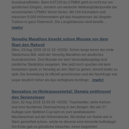
Ausdauerathleten. Beim KAT100 by UTMB® geht es nicht nur um
sportlichen Ehrgeiz, sondern um wertvolle Weltranglistenpunkte der
renommierten UTMB® World Series. Mit 169 Kilometern und
massiven 9.000 Höhenmetern gilt das Hauptrennen als längster
Trailrun in ganz Österreich. Die Langdistanzen sind bereits ...
mehr
[
]
Venedig Marathon knackt schon Monate vor dem
Start den Rekord
(Mon, 03 Aug 2026 18:11:10 +0200) Schon lange bevor der erste
Startschuss fällt, setzt der Venedig Marathon ein deutliches
Ausrufezeichen. Drei Monate vor dem Veranstaltungstag sind
sämtliche Startplätze vergeben. Wer jetzt noch spontan mit dem
Gedanken spielt, in Venedig an den Start zu gehen, kommt leider zu
spät. Die Anmeldung ist offiziell geschlossen und die Nachfrage war
mehr
sogar deutlich höher als das verfügbare Kontinge... [
]
Sensation im Hinterpasseiertal: Demetz entthroont
den Seriensieger
(Sun, 02 Aug 2026 15:55:45 +0200) Traumwetter, steile Kehren
und eine faustdicke Überraschung in den Bergen: Bei der 27.
Auflage vom Stettiner-Cup kam es zum spektakulären
Machtwechsel auf der Höhenstrecke. Wo bisher ein Name wie in
Stein gemeißelt schien, setzte es diesmal eine kinoreife Aufholjagd.
Am Ende gab es glückliche Gesichter, einen begehrten