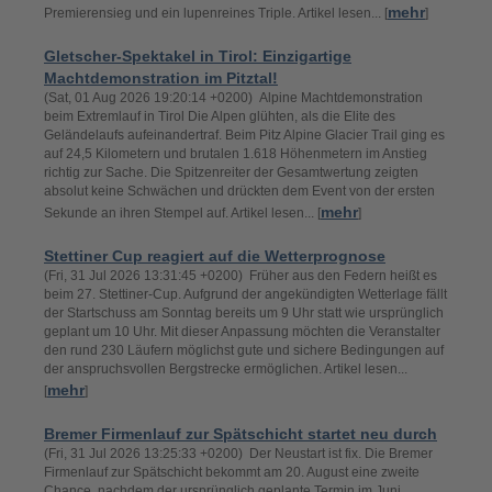
mehr
Premierensieg und ein lupenreines Triple. Artikel lesen... [
]
Gletscher-Spektakel in Tirol: Einzigartige
Machtdemonstration im Pitztal!
(Sat, 01 Aug 2026 19:20:14 +0200) Alpine Machtdemonstration
beim Extremlauf in Tirol Die Alpen glühten, als die Elite des
Geländelaufs aufeinandertraf. Beim Pitz Alpine Glacier Trail ging es
auf 24,5 Kilometern und brutalen 1.618 Höhenmetern im Anstieg
richtig zur Sache. Die Spitzenreiter der Gesamtwertung zeigten
absolut keine Schwächen und drückten dem Event von der ersten
mehr
Sekunde an ihren Stempel auf. Artikel lesen... [
]
Stettiner Cup reagiert auf die Wetterprognose
(Fri, 31 Jul 2026 13:31:45 +0200) Früher aus den Federn heißt es
beim 27. Stettiner-Cup. Aufgrund der angekündigten Wetterlage fällt
der Startschuss am Sonntag bereits um 9 Uhr statt wie ursprünglich
geplant um 10 Uhr. Mit dieser Anpassung möchten die Veranstalter
den rund 230 Läufern möglichst gute und sichere Bedingungen auf
der anspruchsvollen Bergstrecke ermöglichen. Artikel lesen...
mehr
[
]
Bremer Firmenlauf zur Spätschicht startet neu durch
(Fri, 31 Jul 2026 13:25:33 +0200) Der Neustart ist fix. Die Bremer
Firmenlauf zur Spätschicht bekommt am 20. August eine zweite
Chance, nachdem der ursprünglich geplante Termin im Juni