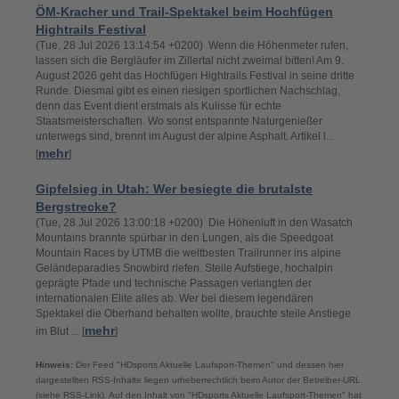
ÖM-Kracher und Trail-Spektakel beim Hochfügen
Hightrails Festival
(Tue, 28 Jul 2026 13:14:54 +0200) Wenn die Höhenmeter rufen,
lassen sich die Bergläufer im Zillertal nicht zweimal bitten! Am 9.
August 2026 geht das Hochfügen Hightrails Festival in seine dritte
Runde. Diesmal gibt es einen riesigen sportlichen Nachschlag,
denn das Event dient erstmals als Kulisse für echte
Staatsmeisterschaften. Wo sonst entspannte Naturgenießer
unterwegs sind, brennt im August der alpine Asphalt. Artikel l...
mehr
[
]
Gipfelsieg in Utah: Wer besiegte die brutalste
Bergstrecke?
(Tue, 28 Jul 2026 13:00:18 +0200) Die Höhenluft in den Wasatch
Mountains brannte spürbar in den Lungen, als die Speedgoat
Mountain Races by UTMB die weltbesten Trailrunner ins alpine
Geländeparadies Snowbird riefen. Steile Aufstiege, hochalpin
geprägte Pfade und technische Passagen verlangten der
internationalen Elite alles ab. Wer bei diesem legendären
Spektakel die Oberhand behalten wollte, brauchte steile Anstiege
mehr
im Blut ... [
]
Hinweis:
Der Feed "HDsports Aktuelle Laufsport-Themen" und dessen hier
dargestellten RSS-Inhalte liegen urheberrechtlich beim Autor der Betreiber-URL
(siehe RSS-Link). Auf den Inhalt von "HDsports Aktuelle Laufsport-Themen" hat