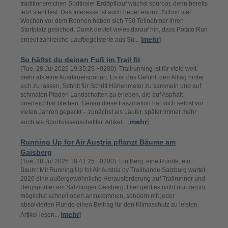
traditionsreichen Südtiroler Erdäpfllauf wächst spürbar, denn bereits
jetzt steht fest: Das Interesse ist auch heuer enorm. Schon vier
Wochen vor dem Rennen haben sich 750 Teilnehmer ihren
Startplatz gesichert. Damit deutet vieles darauf hin, dass Potato Run
mehr
erneut zahlreiche Laufbegeisterte aus Sü... [
]
So hältst du deinen Fuß im Trail fit
(Tue, 28 Jul 2026 19:35:29 +0200) Trailrunning ist für viele weit
mehr als eine Ausdauersportart. Es ist das Gefühl, den Alltag hinter
sich zu lassen, Schritt für Schritt Höhenmeter zu sammeln und auf
schmalen Pfaden Landschaften zu erleben, die auf Asphalt
unerreichbar bleiben. Genau diese Faszination hat mich selbst vor
vielen Jahren gepackt – zunächst als Läufer, später immer mehr
mehr
auch als Sportwissenschaftler. Artikel... [
]
Running Up for Air Austria pflanzt Bäume am
Gaisberg
(Tue, 28 Jul 2026 18:41:25 +0200) Ein Berg, eine Runde, ein
Baum: Mit Running Up for Air Austria by Trailbande Salzburg wartet
2026 eine außergewöhnliche Herausforderung auf Trailrunner und
Bergsportler am Salzburger Gaisberg. Hier geht es nicht nur darum,
möglichst schnell oben anzukommen, sondern mit jeder
absolvierten Runde einen Beitrag für den Klimaschutz zu leisten.
mehr
Artikel lesen... [
]