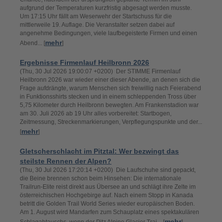
aufgrund der Temperaturen kurzfristig abgesagt werden musste.
Um 17:15 Uhr fällt am Weserwehr der Startschuss für die
mittlerweile 19. Auflage. Die Veranstalter setzen dabei auf
angenehme Bedingungen, viele laufbegeisterte Firmen und einen
mehr
Abend... [
]
Ergebnisse Firmenlauf Heilbronn 2026
(Thu, 30 Jul 2026 19:00:07 +0200) Der STIMME Firmenlauf
Heilbronn 2026 war wieder einer dieser Abende, an denen sich die
Frage aufdrängte, warum Menschen sich freiwillig nach Feierabend
in Funktionsshirts stecken und in einem schleppenden Tross über
5,75 Kilometer durch Heilbronn bewegten. Am Frankenstadion war
am 30. Juli 2026 ab 19 Uhr alles vorbereitet: Startbogen,
Zeitmessung, Streckenmarkierungen, Verpflegungspunkte und der...
mehr
[
]
Gletscherschlacht im Pitztal: Wer bezwingt das
steilste Rennen der Alpen?
(Thu, 30 Jul 2026 17:20:14 +0200) Die Laufschuhe sind gepackt,
die Beine brennen schon beim Hinsehen: Die internationale
Trailrun-Elite reist direkt aus Übersee an und schlägt ihre Zelte im
österreichischen Hochgebirge auf. Nach einem Stopp in Kanada
betritt die Golden Trail World Series wieder europäischen Boden.
Am 1. August wird Mandarfen zum Schauplatz eines spektakulären
mehr