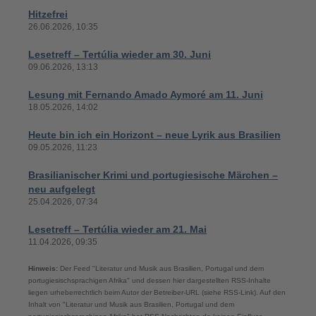
Hitzefrei
26.06.2026, 10:35
Lesetreff – Tertúlia wieder am 30. Juni
09.06.2026, 13:13
Lesung mit Fernando Amado Aymoré am 11. Juni
18.05.2026, 14:02
Heute bin ich ein Horizont – neue Lyrik aus Brasilien
09.05.2026, 11:23
Brasilianischer Krimi und portugiesische Märchen –
neu aufgelegt
25.04.2026, 07:34
Lesetreff – Tertúlia wieder am 21. Mai
11.04.2026, 09:35
Hinweis:
Der Feed "Literatur und Musik aus Brasilien, Portugal und dem
portugiesischsprachigen Afrika" und dessen hier dargestellten RSS-Inhalte
liegen urheberrechtlich beim Autor der Betreiber-URL (siehe RSS-Link). Auf den
Inhalt von "Literatur und Musik aus Brasilien, Portugal und dem