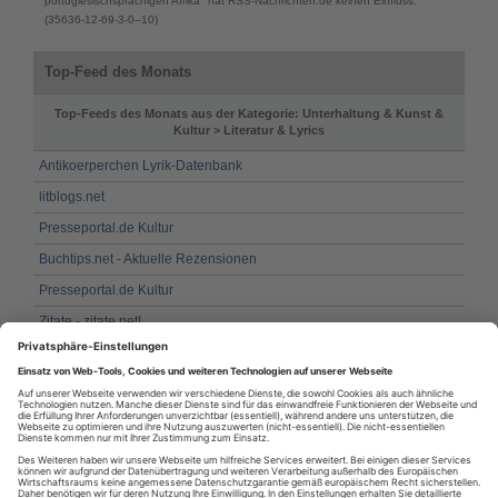
portugiesischsprachigen Afrika" hat RSS-Nachrichten.de keinen Einfluss.
(35636-12-69-3-0--10)
Top-Feed des Monats
Top-Feeds des Monats aus der Kategorie: Unterhaltung & Kunst &
Kultur > Literatur & Lyrics
Antikoerperchen Lyrik-Datenbank
litblogs.net
Presseportal.de Kultur
Buchtips.net - Aktuelle Rezensionen
Presseportal.de Kultur
Zitate - zitate.net!
Literatur und Musik aus Brasilien, Portugal und dem
portugiesischsprachigen Afrika
Presseportal.de / Kultur
Presseportal.de / Kultur
Harry Potter News