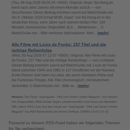
(Thu, 06 Aug 2026 08:05:35 +0000) Original: Hope: Na Hong-jin
kehrt nach zehn Jahren mit einem Monster zurück — von
SeoulScreen Dieser Beitrag erschien zuerst auf WatchGuide.net.
Am 8. Oktober 2026 bringt MUBI „Hope“ von Na Hong-jin in die
deutschen Kinos, zehn Jahre nach seinem letzten Film. 160
Minuten, koreanischer Originaltitel 호프 ... Weiterlesen ... ©
mehr
WatchGuide.net – Bitte verlinken statt kopieren. Meh... [
]
Alle Filme mit Louis de Funès: 157 Titel und die
richtige Reihenfolge
(Wed, 05 Aug 2026 07:12:07 +0000) Original: Alle Filme mit Louis
de Funès: 157 Titel und die richtige Reihenfolge — von Lichtspiel
Dieser Beitrag erschien zuerst auf WatchGuide.net. Louis de Funès
stand zwischen 1946 und 1982 in 157 Kinofilmen vor der Kamera.
Echte Reihen sind darin nur zwei: die sechs Gendarm-Filme und
die Fantomas-Trilogie. Alle Titel chronologisch, mit deutschem
mehr
Verleihtitel. © WatchGuide.net – Bitte ve... [
]
Hinweis:
Der Feed "watchguide - Film und Serien Online Magazin" und dessen
hier dargestellten RSS-Inhalte liegen urheberrechtlich beim Autor der Betreiber-
URL (siehe RSS-Link). Auf den Inhalt von "watchguide - Film und Serien Online
Magazin" hat RSS-Nachrichten.de keinen Einfluss. (78984-12-47-1-0--3)
Passend zu diesem RSS-Feed haben wir folgenden Themen
für Sie recherchiert: