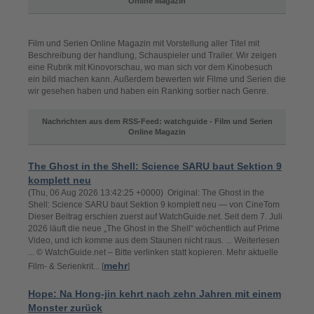
Online Magazin
Film und Serien Online Magazin mit Vorstellung aller Titel mit
Beschreibung der handlung, Schauspieler und Trailer. Wir zeigen
eine Rubrik mit Kinovorschau, wo man sich vor dem Kinobesuch
ein bild machen kann. Außerdem bewerten wir Filme und Serien die
wir gesehen haben und haben ein Ranking sortier nach Genre.
Nachrichten aus dem RSS-Feed: watchguide - Film und Serien
Online Magazin
The Ghost in the Shell: Science SARU baut Sektion 9
komplett neu
(Thu, 06 Aug 2026 13:42:25 +0000) Original: The Ghost in the
Shell: Science SARU baut Sektion 9 komplett neu — von CineTom
Dieser Beitrag erschien zuerst auf WatchGuide.net. Seit dem 7. Juli
2026 läuft die neue „The Ghost in the Shell“ wöchentlich auf Prime
Video, und ich komme aus dem Staunen nicht raus. ... Weiterlesen
... © WatchGuide.net – Bitte verlinken statt kopieren. Mehr aktuelle
mehr
Film- & Serienkrit... [
]
Hope: Na Hong-jin kehrt nach zehn Jahren mit einem
Monster zurück