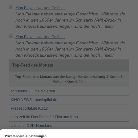
Kino Plakate wecken Gefühle
Kino Plakate haben eine lange Geschichte. Während sie
noch in den 1960er Jahren im Schwarz-Weiß-Druck in
den Kinoschaukästen hingen, sind die hoch ..
mehr
Kino Plakate wecken Gefühle
Kino Plakate haben eine lange Geschichte. Während sie
noch in den 1960er Jahren im Schwarz-Weiß-Druck in
den Kinoschaukästen hingen, sind die hoch ..
mehr
Top-Feed des Monats
Top-Feeds des Monats aus der Kategorie: Unterhaltung & Kunst &
Kultur > Kino & Film
scifiscene - Filme & Serien
KINO NEWS - moviepilot.de
Presseportal.de Kultur
kino-zeit.de Das Portal für Film und Kino
critic.de - DVD-Neustarts
Presseportal.de Kultur