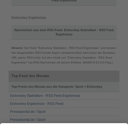
Feed Ergebnisse
Eishockey Ergebnisse
Nachrichten aus dem RSS-Feed: Eishockey Statistiken - RSS Feed
Ergebnisse
Hinweis:
Der Feed "Eishockey Statistiken - RSS Feed Ergebnisse" und dessen
hier dargestellten RSS-Inhalte liegen urheberrechtlich beim Autor der Betreiber-
URL (siehe RSS-Link). Auf den Inhalt von "Eishockey Statistiken - RSS Feed
Ergebnisse" hat RSS-Nachrichten.de keinen Einfluss. (60480-9-22-3-0-f-log-)
Top-Feed des Monats
Top-Feeds des Monats aus der Kategorie: Sport > Eishockey
Eishockey Statistiken - RSS Feed Ergebnisse
Eishockey Ergebnisse - RSS Feed
Presseportal.de / Sport
Presseportal.de / Sport
My Presseportal.de