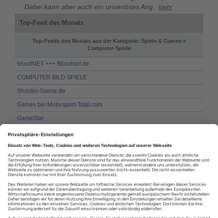
Dabei kann aber auch ein unseriöses Ang..
mehr
Top-Feed des Monats
Top-Feeds des Monats aus der Kategorie: Spiele & Games >
Computer-Spiele
bloodNET +++ Bloodnet.de
COMPUTER BILD SPIELE
Shooter-Szene.de
Games bei Motorsport-Total.com
GameStar
Nintendo-Online.de RSS (News)
www.IsF-Clan.org - Homepage - News
games-news.de News
Pixelmonsters RSS Feed - Gamingnews
www.IsF-Clan.org - Homepage - Artikel