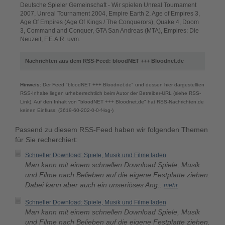
Deutsche Spieler Gemeinschaft - Wir spielen Unreal Tournament
2007, Unreal Tournament 2004, Empire Earth 2, Age of Empires 3,
Age Of Empires (Age Of Kings / The Conquerors), Quake 4, Doom
3, Command and Conquer, GTA San Andreas (MTA), Empires: Die
Neuzeit, F.E.A.R. uvm.
Nachrichten aus dem RSS-Feed: bloodNET +++ Bloodnet.de
Hinweis:
Der Feed "bloodNET +++ Bloodnet.de" und dessen hier dargestellten
RSS-Inhalte liegen urheberrechtlich beim Autor der Betreiber-URL (siehe RSS-
Link). Auf den Inhalt von "bloodNET +++ Bloodnet.de" hat RSS-Nachrichten.de
keinen Einfluss. (3619-60-202-0-0-f-log-)
Passend zu diesem RSS-Feed haben wir folgenden Themen
für Sie recherchiert:
Schneller Download: Spiele, Musik und Filme laden
Man kann mit einem schnellen Download Spiele, Musik
und Filme nach Belieben auf die eigene Festplatte ziehen.
Dabei kann aber auch ein unseriöses Ang..
mehr
Schneller Download: Spiele, Musik und Filme laden
Man kann mit einem schnellen Download Spiele, Musik
und Filme nach Belieben auf die eigene Festplatte ziehen.