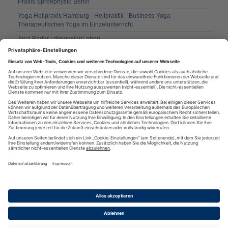
Praxis Spreephysio Berlin
Yoga Heilpraxis Hamburg - Heilpraktik - Business-Yoga -
Therapeutisches Yoga im Einzelunterricht
Anja Bader | dimensionLeben
eMagazin Gut Leben, Eheberatung, Paartherapie, Paarcoaching
körperorientiert – Psychotherapie online und in Berlin
Familienaufstellung im Harz: Harmonie und Klarheit durch
systemische Aufstellungen
Psychotherapie in Potsdam - Alexandra Medicke
RSS
·
RSS Reader
·
Podcatcher
·
RSSFeed eintragen
·
Verzeichnis
Datenschutzinformationen
·
Cookie-Einstellungen
·
Impressum · AGB
& Nutzungsbedingungen
·
Partnerprogramme
·
Sitemap