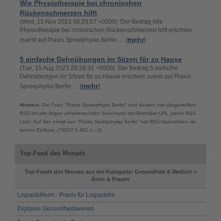
Wie Physiotherapie bei chronischen
Rückenschmerzen hilft
(Wed, 15 Nov 2023 08:29:07 +0000) Der Beitrag Wie
Physiotherapie bei chronischen Rückenschmerzen hilft erschien
mehr
zuerst auf Praxis Spreephysio Berlin. ... [
]
5 einfache Dehnübungen im Sitzen für zu Hause
(Tue, 15 Aug 2023 20:28:31 +0000) Der Beitrag 5 einfache
Dehnübungen im Sitzen für zu Hause erschien zuerst auf Praxis
mehr
Spreephysio Berlin. ... [
]
Hinweis:
Der Feed "Praxis Spreephysio Berlin" und dessen hier dargestellten
RSS-Inhalte liegen urheberrechtlich beim Autor der Betreiber-URL (siehe RSS-
Link). Auf den Inhalt von "Praxis Spreephysio Berlin" hat RSS-Nachrichten.de
keinen Einfluss. (79037-5-481-1---3)
Top-Feed des Monats
Top-Feeds des Monats aus der Kategorie: Gesundheit & Medizin >
Ärzte & Praxen
Logopädikum - Praxis für Logopädie
Digitales Gesundheitswesen