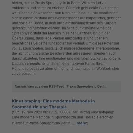
bieten, meine Praxis Spreephysio in Berlin-Wilmersdorf zu
entdecken und selbst zu erleben. Für mich geht echte Gesundheit
weit über die Abwesenheit von Krankheit hinaus – sie manifestiert
sich in einem Zustand des Wohlbefindens auf körperlicher, geistiger
und sozialer Ebene, in dem die Selbstheilungskräfte des Körpers
gestärkt und gefördert werden. Im Mittelpunkt meiner Arbeit bei
Spreephysio steht der Mensch in seiner Ganzheit. Ich bin der
Überzeugung, dass jede Person einzigartig ist und über ein
beachtliches Selbstheilungspotenzial verfügt. Um dieses Potenzial
voll auszuschöpfen, gestalte ich maßgeschneiderte Therapiepläne,
die nicht nur physische Beschwerden adressieren, sondern auch
darauf abzielen, Ihre emotionalen und mentalen Stärken zu fördern.
Dadurch ermögliche ich Ihnen, einen aktiven Part in Ihrem
Heilungsprozess zu übernehmen und nachhaltig Ihr Wohlbefinden
zu verbessern.
Nachrichten aus dem RSS-Feed: Praxis Spreephysio Berlin
Kinesiotaping: Eine moderne Methode in
Sportmedizin und Therapie
(Sun, 19 Nov 2023 08:31:19 +0000) Der Beitrag Kinesiotaping:
Eine moderne Methode in Sportmedizin und Therapie erschien
mehr
zuerst auf Praxis Spreephysio Berlin. ... [
]