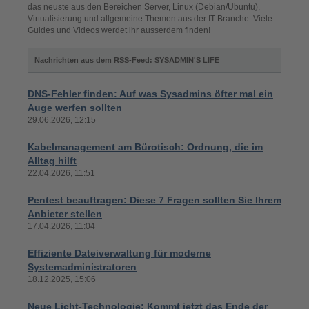
das neuste aus den Bereichen Server, Linux (Debian/Ubuntu),
Virtualisierung und allgemeine Themen aus der IT Branche. Viele
Guides und Videos werdet ihr ausserdem finden!
Nachrichten aus dem RSS-Feed: SYSADMIN'S LIFE
DNS-Fehler finden: Auf was Sysadmins öfter mal ein
Auge werfen sollten
29.06.2026, 12:15
Kabelmanagement am Bürotisch: Ordnung, die im
Alltag hilft
22.04.2026, 11:51
Pentest beauftragen: Diese 7 Fragen sollten Sie Ihrem
Anbieter stellen
17.04.2026, 11:04
Effiziente Dateiverwaltung für moderne
Systemadministratoren
18.12.2025, 15:06
Neue Licht-Technologie: Kommt jetzt das Ende der