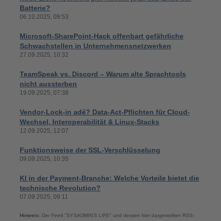
Batterie?
06.10.2025, 09:53
Microsoft-SharePoint-Hack offenbart gefährliche
Schwachstellen in Unternehmensnetzwerken
27.09.2025, 10:32
TeamSpeak vs. Discord – Warum alte Sprachtools
nicht aussterben
19.09.2025, 07:38
Vendor-Lock-in adé? Data-Act-Pflichten für Cloud-
Wechsel, Interoperabilität & Linux-Stacks
12.09.2025, 12:07
Funktionsweise der SSL-Verschlüsselung
09.09.2025, 10:35
KI in der Payment-Branche: Welche Vorteile bietet die
technische Revolution?
07.09.2025, 09:11
Hinweis:
Der Feed "SYSADMIN'S LIFE" und dessen hier dargestellten RSS-