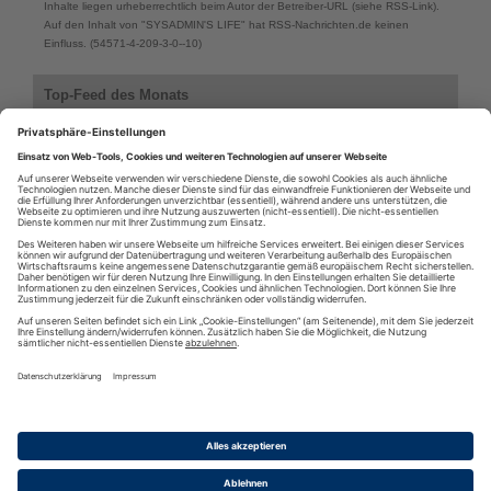
Inhalte liegen urheberrechtlich beim Autor der Betreiber-URL (siehe RSS-Link).
Auf den Inhalt von "SYSADMIN'S LIFE" hat RSS-Nachrichten.de keinen
Einfluss. (54571-4-209-3-0--10)
Top-Feed des Monats
Top-Feeds des Monats aus der Kategorie: Computer & Technik >
Linux
SYSADMIN'S LIFE
Linux-Redaktion
Neuigkeiten der Linux Community
RSS
·
RSS Reader
·
Podcatcher
·
RSSFeed eintragen
·
Verzeichnis
Datenschutzinformationen
·
Cookie-Einstellungen
·
Impressum · AGB
& Nutzungsbedingungen
·
Partnerprogramme
·
Sitemap