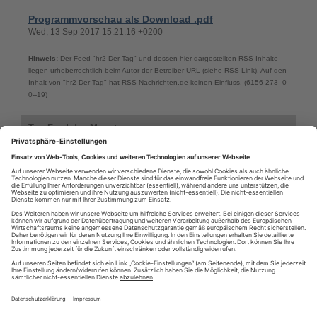
Programmvorschau als Download .pdf
Wed, 13 Sep 2017 15:21:16 +0200
Hinweis:
Der Feed "hr2 Der Tag" und dessen hier dargestellten RSS-Inhalte
liegen urheberrechtlich beim Autor der Betreiber-URL (siehe RSS-Link). Auf den
Inhalt von "hr2 Der Tag" hat RSS-Nachrichten.de keinen Einfluss. (6156-273--0-
0--19)
Top-Feed des Monats
Top-Feeds des Monats aus der Kategorie: Radio
radioeins - Hörbar Rust, www.radioeins.de
hr2 Der Tag
radioeins Medienmagazin, www.radioeins.de