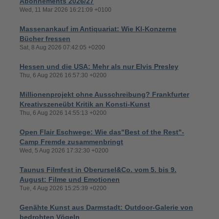
Abonnements 2026/27
Wed, 11 Mar 2026 16:21:09 +0100
Massenankauf im Antiquariat: Wie KI-Konzerne
Bücher fressen
Sat, 8 Aug 2026 07:42:05 +0200
Hessen und die USA: Mehr als nur Elvis Presley
Thu, 6 Aug 2026 16:57:30 +0200
Millionenprojekt ohne Ausschreibung? Frankfurter
Kreativszeneübt Kritik an Konsti-Kunst
Thu, 6 Aug 2026 14:55:13 +0200
Open Flair Eschwege: Wie das"Best of the Rest"-
Camp Fremde zusammenbringt
Wed, 5 Aug 2026 17:32:30 +0200
Taunus Filmfest in Oberursel&Co. vom 5. bis 9.
August: Filme und Emotionen
Tue, 4 Aug 2026 15:25:39 +0200
Genähte Kunst aus Darmstadt: Outdoor-Galerie von
bedrohten Vögeln