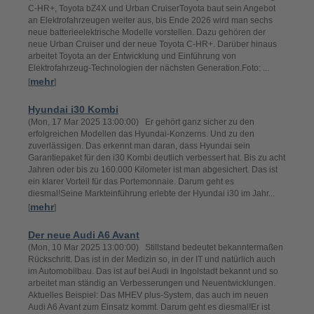
C-HR+, Toyota bZ4X und Urban CruiserToyota baut sein Angebot
an Elektrofahrzeugen weiter aus, bis Ende 2026 wird man sechs
neue batterieelektrische Modelle vorstellen. Dazu gehören der
neue Urban Cruiser und der neue Toyota C-HR+. Darüber hinaus
arbeitet Toyota an der Entwicklung und Einführung von
Elektrofahrzeug-Technologien der nächsten Generation.Foto: ...
mehr
[
]
Hyundai i30 Kombi
(Mon, 17 Mar 2025 13:00:00) Er gehört ganz sicher zu den
erfolgreichen Modellen das Hyundai-Konzerns. Und zu den
zuverlässigen. Das erkennt man daran, dass Hyundai sein
Garantiepaket für den i30 Kombi deutlich verbessert hat. Bis zu acht
Jahren oder bis zu 160.000 Kilometer ist man abgesichert. Das ist
ein klarer Vorteil für das Portemonnaie. Darum geht es
diesmal!Seine Markteinführung erlebte der Hyundai i30 im Jahr...
mehr
[
]
Der neue Audi A6 Avant
(Mon, 10 Mar 2025 13:00:00) Stillstand bedeutet bekanntermaßen
Rückschritt. Das ist in der Medizin so, in der IT und natürlich auch
im Automobilbau. Das ist auf bei Audi in Ingolstadt bekannt und so
arbeitet man ständig an Verbesserungen und Neuentwicklungen.
Aktuelles Beispiel: Das MHEV plus-System, das auch im neuen
Audi A6 Avant zum Einsatz kommt. Darum geht es diesmal!Er ist