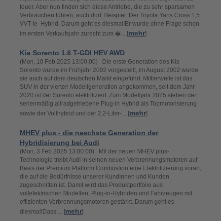
teuer. Aber nun finden sich diese Antriebe, die zu sehr sparsamen
Verbräuchen führen, auch dort. Beispiel: Der Toyota Yaris Cross 1,5
VVT-ie Hybrid. Darum geht es diesmal!Er wurde ohne Frage schon
mehr
im ersten Verkaufsjahr zurecht zum �... [
]
Kia Sorento 1.6 T-GDI HEV AWD
(Mon, 10 Feb 2025 13:00:00) Die erste Generation des Kia
Sorento wurde im Frühjahr 2002 vorgestellt, im August 2002 wurde
sie auch auf dem deutschen Markt eingeführt. Mittlerweile ist das
SUV in der vierten Modellgeneration angekommen, seit dem Jahr
2020 ist der Sorento elektrifiziert: Zum Modelljahr 2025 stehen der
serienmäßig allradgetriebene Plug-in Hybrid als Topmotorisierung
mehr
sowie der Vollhybrid und der 2,2-Liter-... [
]
MHEV plus - die naechste Generation der
Hybridisierung bei Audi
(Mon, 3 Feb 2025 13:00:00) Mit der neuen MHEV plus-
Technologie treibt Audi in seinen neuen Verbrennungsmotoren auf
Basis der Premium Platform Combustion eine Elektrifizierung voran,
die auf die Bedürfnisse unserer Kundinnen und Kunden
zugeschnitten ist. Damit wird das Produktportfolio aus
vollelektrischen Modellen, Plug-in-Hybriden und Fahrzeugen mit
effizienten Verbrennungsmotoren gestärkt. Darum geht es
mehr
diesmal!Dass ... [
]