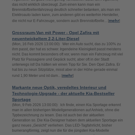
das nicht wirklich überzeugt. Zum einen kann man ein
Brennstoffzellenfahrzeug deutlich schneller betanken, als man ein
Elektroauto laden kann, zum anderen gibt es weiterhin Hersteller,
mehr
die nicht nur E-Fahrzeuge, sondern auch Brennstoffzelle... [
]
Grossraum-Van mit Power - Opel Zafira mit
neuentwickeltem 2,2-Liter-Diesel
(Mon, 16 Feb 2026 13:00:00) Wer ein Auto sucht, das zu 100% zu
ihm passt, der hat es schwer. Irgendeine Kleinigkeit passt meistens
nicht. Das kommt besonders oft vor, wenn man ein Fahrzeug mit viel
Platz für Passagiere und Gepäck sucht, aber oft in der Stadt
unterwegs ist! Da hätten wir einen Tipp für Sie. Den Opel Zafira. Er
hat bis zu neun Sitzplätze, misst aber in der Höhe gerade einmal
mehr
rund 1,90 Meter und ist dam... [
]
Markante neue Optik, veredeltes Interieur und
Technologie-Upgrade - der aktuelle Kia-Bestseller
Sportage
(Mon, 9 Feb 2026 13:00:00) Ich finde, einen Kia Sportage erkennt
man in allen bisherigen Modellgenerationen auf Anhieb, ohne die
Typbezeichnung zu lesen. Das ist auch bei der aktuellen
Generation so. Die Kia-Designer haben dem aktuellen Sportage ein
ganz neues „Gesicht“ verliehen. Das LED-Tagfahrlicht, bisher
bumerangförmig, zeigt nun die für die jüngsten Kia-Modelle