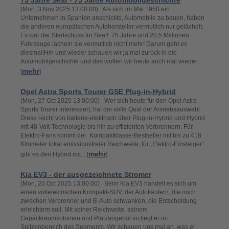
75 Jahre Seat - 75 Jahre Automobilgeschichte
(Mon, 3 Nov 2025 13:00:00) Als sich im Mai 1950 ein
Unternehmen in Spanien anschickte, Automobile zu bauen, haben
die anderen europäischen Autohersteller vermutlich nur gelächelt.
Es war der Startschuss für Seat! 75 Jahre und 20,5 Millionen
Fahrzeuge lächeln sie vermutlich nicht mehr! Darum geht es
diesmal!Hin und wieder schauen wir ja mal zurück in die
Automobilgeschichte und das wollen wir heute auch mal wieder ...
mehr
[
]
Opel Astra Sports Tourer GSE Plug-in-Hybrid
(Mon, 27 Oct 2025 13:00:00) Wer sich heute für den Opel Astra
Sports Tourer interessiert, hat die volle Qual der Antriebsauswahl.
Diese reicht von batterie-elektrisch über Plug-in-Hybrid und Hybrid
mit 48-Volt-Technologie bis hin zu effizienten Verbrennern. Für
Elektro-Fans kommt der Kompaktklasse-Bestseller mit bis zu 418
Kilometer lokal emissionsfreier Reichweite, für „Elektro-Einsteiger“
mehr
gibt es den Hybrid mit... [
]
Kia EV3 - der ausgezeichnete Stromer
(Mon, 20 Oct 2025 13:00:00) Beim Kia EV3 handelt es sich um
einen vollelektrischen Kompakt-SUV, der Autokäufern, die noch
zwischen Verbrenner und E-Auto schwanken, die Entscheidung
erleichtern soll. Mit seiner Reichweite, seinem
Gepäckraumvolumen und Platzangebot im liegt er im
Spitzenbereich des Segments. Wir schauen uns mal an, was er