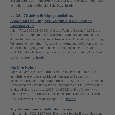
Beschilderungen in unserem Nachbarland sind oftmals – freundlich
mehr
formuliert – sehr unübersichtlich. Das... [
]
La DS - 70 Jahre Erfolgsgeschichte.
Sonderausstellung der Goettin auf der Techno
Classica 2025
(Mon, 7 Apr 2025 13:00:00) Auf der „Techno Classica“ 2025, die
vom 9. bis 13. April in Essen stattfindet, wird das Jubiläum eines
ikonischen Automobils mit einer besonderen Ausstellung gewürdigt.
Wir sprechen von einem Auto, das ich gerne mal gefahren und noch
lieber mein Eigen genannt hätte. Es sollte nicht sein, ich war
schlicht und einfach zu jung dafür. Ich spreche von der „Göttin“, der
mehr
DS von Citroën. ... [
]
Kia Niro Hybrid
(Mon, 31 Mar 2025 13:00:00) Also Kia im Jahr 2016 den Niro
einführte, war er das erste Modell, das ausschließlich mit
elektrifizierten Antrieben angeboten wurde. Seit 2022 ist die zweite
Generation am Start und auch sie ist erfolgreich. Ein Beweis dafür
ist das „Goldene Lenkrad 2022“. Und 2023 gab es für den Niro
Plug-in Hybrid, der optisch identisch mit dem Niro Hybrid ist, den
mehr
Red Dot Award für Produktdesign. Un... [
]
Toyota zeigt neue Elektrofahrzeuge
(Mon, 24 Mar 2025 13:00:00) Die neuen Toyota-Elektrofahrzeuge: