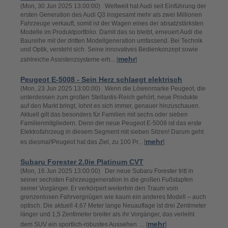
(Mon, 30 Jun 2025 13:00:00) Weltweit hat Audi seit Einführung der
ersten Generation des Audi Q3 insgesamt mehr als zwei Millionen
Fahrzeuge verkauft, somit ist der Wagen eines der absatzstärksten
Modelle im Produktportfolio. Damit das so bleibt, erneuert Audi die
Baureihe mit der dritten Modellgeneration umfassend. Bei Technik
und Optik, versteht sich. Seine innovatives Bedienkonzept sowie
mehr
zahlreiche Assistenzsysteme erh... [
]
Peugeot E-5008 - Sein Herz schlaegt elektrisch
(Mon, 23 Jun 2025 13:00:00) Wenn die Löwenmarke Peugeot, die
unterdessen zum großen Stellantis-Reich gehört, neue Produkte
auf den Markt bringt, lohnt es sich immer, genauer hinzuschauen.
Aktuell gilt das besonders für Familien mit sechs oder sieben
Familienmitgliedern. Denn der neue Peugeot E-5008 ist das erste
Elektrofahrzeug in diesem Segment mit sieben Sitzen! Darum geht
mehr
es diesmal!Peugeot hat das Ziel, zu 100 Pr... [
]
Subaru Forester 2.0ie Platinum CVT
(Mon, 16 Jun 2025 13:00:00) Der neue Subaru Forester tritt in
seiner sechsten Fahrzeuggeneration in die großen Fußstapfen
seiner Vorgänger. Er verkörpert weiterhin den Traum vom
grenzenlosen Fahrvergnügen wie kaum ein anderes Modell – auch
optisch. Die aktuell 4,67 Meter lange Neuauflage ist drei Zentimeter
länger und 1,5 Zentimeter breiter als ihr Vorgänger, das verleiht
mehr
dem SUV ein sportlich-robustes Aussehen. ... [
]