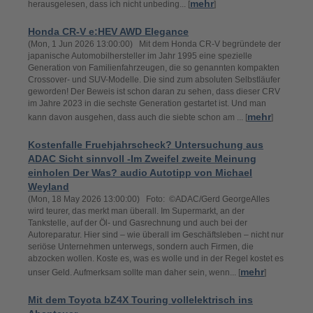
mehr
herausgelesen, dass ich nicht unbeding... [
]
Honda CR-V e:HEV AWD Elegance
(Mon, 1 Jun 2026 13:00:00) Mit dem Honda CR-V begründete der
japanische Automobilhersteller im Jahr 1995 eine spezielle
Generation von Familienfahrzeugen, die so genannten kompakten
Crossover- und SUV-Modelle. Die sind zum absoluten Selbstläufer
geworden! Der Beweis ist schon daran zu sehen, dass dieser CRV
im Jahre 2023 in die sechste Generation gestartet ist. Und man
mehr
kann davon ausgehen, dass auch die siebte schon am ... [
]
Kostenfalle Fruehjahrscheck? Untersuchung aus
ADAC Sicht sinnvoll -Im Zweifel zweite Meinung
einholen Der Was? audio Autotipp von Michael
Weyland
(Mon, 18 May 2026 13:00:00) Foto: ©ADAC/Gerd GeorgeAlles
wird teurer, das merkt man überall. Im Supermarkt, an der
Tankstelle, auf der Öl- und Gasrechnung und auch bei der
Autoreparatur. Hier sind – wie überall im Geschäftsleben – nicht nur
seriöse Unternehmen unterwegs, sondern auch Firmen, die
abzocken wollen. Koste es, was es wolle und in der Regel kostet es
mehr
unser Geld. Aufmerksam sollte man daher sein, wenn... [
]
Mit dem Toyota bZ4X Touring vollelektrisch ins