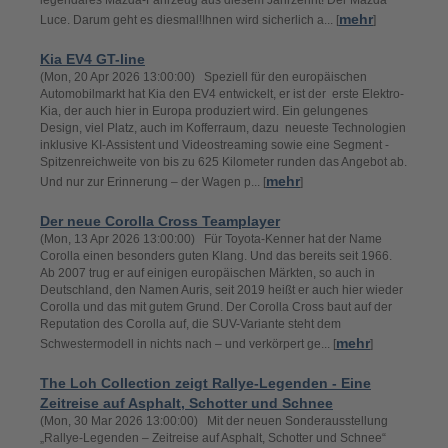
legendäres Mazda-Fahrzeug aus diesem Jahrzehnt! Der Mazda
mehr
Luce. Darum geht es diesmal!Ihnen wird sicherlich a... [
]
Kia EV4 GT-line
(Mon, 20 Apr 2026 13:00:00) Speziell für den europäischen
Automobilmarkt hat Kia den EV4 entwickelt, er ist der erste Elektro-
Kia, der auch hier in Europa produziert wird. Ein gelungenes
Design, viel Platz, auch im Kofferraum, dazu neueste Technologien
inklusive KI-Assistent und Videostreaming sowie eine Segment -
Spitzenreichweite von bis zu 625 Kilometer runden das Angebot ab.
mehr
Und nur zur Erinnerung – der Wagen p... [
]
Der neue Corolla Cross Teamplayer
(Mon, 13 Apr 2026 13:00:00) Für Toyota-Kenner hat der Name
Corolla einen besonders guten Klang. Und das bereits seit 1966.
Ab 2007 trug er auf einigen europäischen Märkten, so auch in
Deutschland, den Namen Auris, seit 2019 heißt er auch hier wieder
Corolla und das mit gutem Grund. Der Corolla Cross baut auf der
Reputation des Corolla auf, die SUV-Variante steht dem
mehr
Schwestermodell in nichts nach – und verkörpert ge... [
]
The Loh Collection zeigt Rallye-Legenden - Eine
Zeitreise auf Asphalt, Schotter und Schnee
(Mon, 30 Mar 2026 13:00:00) Mit der neuen Sonderausstellung
„Rallye-Legenden – Zeitreise auf Asphalt, Schotter und Schnee“