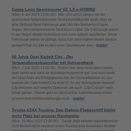
Cupra Leon Sportstourer VZ 1.5 e-HYBRID
(Mon, 9 Jun 2025 13:00:00) Wer sich schon länger mit der
spanischen Automobilmarke Seat beschäftigt der weiß, dass es
eine Zeitlang Seat-Fahrzeuge gab, die den Beinamen Cupra
trugen. Also beispielsweise Seat Ibiza Cupra. Die Fahrzeuge waren
in der Regel stärker motorisiert und auch optisch sportlicher. Diese
Fahrzeuge waren so gefragt, dass man eine eigene Marke daraus
mehr
gemacht hat. So gibt es den Leon Sportstourer sow... [
]
50 Jahre Opel Kadett City - Der
Verwandlungskuenstler mit Schraegheck
(Mon, 2 Jun 2025 13:00:00) Früher war zwar nicht alles besser,
aber vieles war auch für damalige Ansprüche gut. Und was heute
der Opel Astra als Erfolgsgeschichte der Kompaktklasse ist, war
damals der Opel Kadett City wird 50. An die Schrägheck-Variante
City erinnern sich sowohl Opelaner, als auch „City-Cruiser“ noch
heute gerne! Darum geht es diesmal!Die aufmerksamen Hörer
mehr
unserer Automobilvorstellungen hab... [
]
Toyota bZ4X Touring. Das Elektro-Flaggschiff bietet
mehr Platz bei grosser Reichweite
(Mon, 26 May 2025 13:00:00) Toyota stellt seinem vollelektrischen
SUV-Modell bZ4X mit dem neuen Touring eine besonders flexible