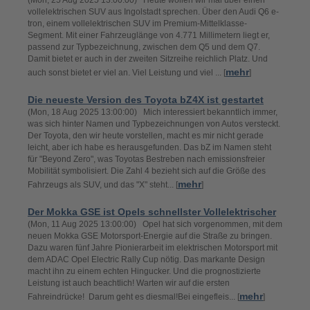
(Mon, 25 Aug 2025 13:00:00) Heute wollen wir mal über einen
vollelektrischen SUV aus Ingolstadt sprechen. Über den Audi Q6 e-
tron, einem vollelektrischen SUV im Premium-Mittelklasse-
Segment. Mit einer Fahrzeuglänge von 4.771 Millimetern liegt er,
passend zur Typbezeichnung, zwischen dem Q5 und dem Q7.
Damit bietet er auch in der zweiten Sitzreihe reichlich Platz. Und
mehr
auch sonst bietet er viel an. Viel Leistung und viel ... [
]
Die neueste Version des Toyota bZ4X ist gestartet
(Mon, 18 Aug 2025 13:00:00) Mich interessiert bekanntlich immer,
was sich hinter Namen und Typbezeichnungen von Autos versteckt.
Der Toyota, den wir heute vorstellen, macht es mir nicht gerade
leicht, aber ich habe es herausgefunden. Das bZ im Namen steht
für "Beyond Zero", was Toyotas Bestreben nach emissionsfreier
Mobilität symbolisiert. Die Zahl 4 bezieht sich auf die Größe des
mehr
Fahrzeugs als SUV, und das "X" steht... [
]
Der Mokka GSE ist Opels schnellster Vollelektrischer
(Mon, 11 Aug 2025 13:00:00) Opel hat sich vorgenommen, mit dem
neuen Mokka GSE Motorsport-Energie auf die Straße zu bringen.
Dazu waren fünf Jahre Pionierarbeit im elektrischen Motorsport mit
dem ADAC Opel Electric Rally Cup nötig. Das markante Design
macht ihn zu einem echten Hingucker. Und die prognostizierte
Leistung ist auch beachtlich! Warten wir auf die ersten
mehr
Fahreindrücke! Darum geht es diesmal!Bei eingefleis... [
]