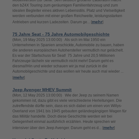
Modellversion zur Seite. Sein deutlich größerer Laderaum macht
den bZ4X Touring zum geräumigen Familienfahrzeug und zum
idealen Begleiter eines aktiven Lebensstils. Platz und Vielseitigkeit
werden verbunden mit einer großen Reichweite, leistungsstarken
mehr
Antrieben und kurzen Ladezeiten. Darum ge... [
]
75 Jahre Seat - 75 Jahre Automobilgeschichte
(Mon, 19 May 2025 13:00:00) Als sich im Mai 1950 ein
Unternehmen in Spanien anschickte, Automobile zu bauen, haben
die anderen europäischen Autohersteller vermutlich nur gelächelt.
Es war der Startschuss für Seat! 75 Jahre und 20,5 Millionen
Fahrzeuge lächeln sie vermutlich nicht mehr! Darum geht es
diesmal!Hin und wieder schauen wir ja mal zurück in die
Automobilgeschichte und das wollen wir heute auch mal wieder ...
mehr
[
]
Jeep Avenger MHEV Summit
(Mon, 12 May 2025 13:00:00) Wie der Jeep zu seinem Namen
gekommen ist, dazu gibt es viele verschiedene Herleitungen. Die
zutreffendste dürfte sein, dass es sich dabei um einen von Willys-
Overland von 1941 bis 1945 gebauten geländegängigen Wagen für
das Militär handelte. Doch diese Geschichte werden wir bei
Gelegenheit einmal ausführlich erzählen. Heute sprechen wir
mehr
intensiver über den Jeep Avenger. Darum geht es d... [
]