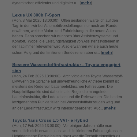
mehr
dynamischer, effizienter und digitaler a... [
]
Lexus UX 300h F-Sport
(Mon, 3 Mar 2025 13:00:00) Offen gestanden warte ich auf den
Tag, in dem wir bei Automobilvorstellungen nur noch am Rande
erwähnen, welche Motor- und Fahrleistungen die neuen Autos
haben. Dann sprechen wir nur noch über Assistenzsysteme und
Komfort. Wobei die Leistungsfähigkeit von Assistenzsystemen in
der Tat immer relevanter wird. Also erwähnen wir sie auch heute
mehr
schon. Aufgrund der limitierten Sendezeiten aber ei... [
]
Bessere Wasserstoffinfrastruktur - Toyota engagiert
sich
(Mon, 24 Feb 2025 13:00:00) Archivfoto eines Toyota Wasserstoff-
LkwWenn die Sprache auf umweltfreundliche Antriebe kommt ist
meistens die Rede von batterieelektrischen Fahrzeugen. Die
Hauptkritikpunkte sind dabei in alle Regel die mangelnde
Ladeinfrastruktur, die Ladezeiten und die Reichweiten. Die beiden
letztgenannten Punkte fallen bei Wasserstofffahrzeugen weg und
mehr
an der Ladeinfrastruktur wird intensiv gearbeitet. Auc... [
]
Toyota Yaris Cross 1,5 VVT-ie Hybrid
(Mon, 17 Feb 2025 13:00:00) Vor einigen Jahren hätte man
vermutlich nicht erwartet, dass auch in kleineren Fahrzeugklassen
Hybridantriebe Einzug halten, dazu war die Technik eigentlich zu