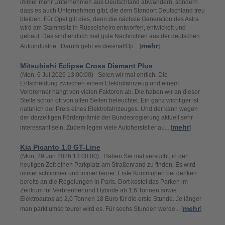
immer mehr Unternehmen aus Deutschland abwandern, sondern
dass es auch Unternehmen gibt, die dem Standort Deutschland treu
bleiben. Für Opel gilt dies, denn die nächste Generation des Astra
wird am Stammsitz in Rüsselsheim entworfen, entwickelt und
gebaut. Das sind endlich mal gute Nachrichten aus der deutschen
mehr
Autoindustrie. Darum geht es diesmal!Op... [
]
Mitsubishi Eclipse Cross Diamant Plus
(Mon, 6 Jul 2026 13:00:00) Seien wir mal ehrlich. Die
Entscheidung zwischen einem Elektrofahrzeug und einem
Verbrenner hängt von vielen Faktoren ab. Die haben wir an dieser
Stelle schon oft von allen Seiten beleuchtet. Ein ganz wichtiger ist
natürlich der Preis eines Elektrofahrzeuges. Und der kann wegen
der derzeitigen Förderprämie der Bundesregierung aktuell sehr
mehr
interessant sein. Zudem legen viele Autohersteller au... [
]
Kia Picanto 1.0 GT-Line
(Mon, 29 Jun 2026 13:00:00) Haben Sie mal versucht, in der
heutigen Zeit einen Parkplatz am Straßenrand zu finden. Es wird
immer schlimmer und immer teurer. Erste Kommunen bei denken
bereits an die Regelungen in Paris. Dort kostet das Parken im
Zentrum für Verbrenner und Hybride ab 1,6 Tonnen sowie
Elektroautos ab 2,0 Tonnen 18 Euro für die erste Stunde. Je länger
mehr
man parkt umso teurer wird es. Für sechs Stunden werde... [
]