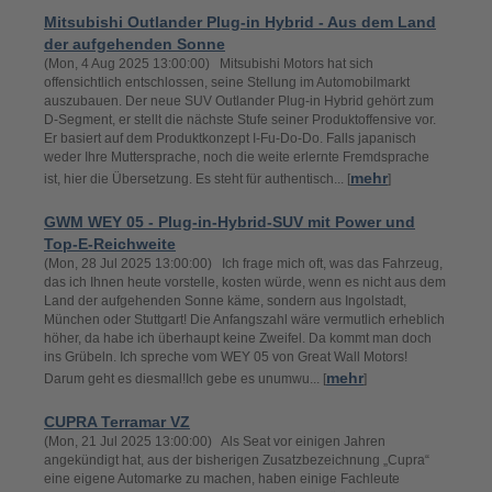
Mitsubishi Outlander Plug-in Hybrid - Aus dem Land
der aufgehenden Sonne
(Mon, 4 Aug 2025 13:00:00) Mitsubishi Motors hat sich
offensichtlich entschlossen, seine Stellung im Automobilmarkt
auszubauen. Der neue SUV Outlander Plug-in Hybrid gehört zum
D-Segment, er stellt die nächste Stufe seiner Produktoffensive vor.
Er basiert auf dem Produktkonzept I-Fu-Do-Do. Falls japanisch
weder Ihre Muttersprache, noch die weite erlernte Fremdsprache
mehr
ist, hier die Übersetzung. Es steht für authentisch... [
]
GWM WEY 05 - Plug-in-Hybrid-SUV mit Power und
Top-E-Reichweite
(Mon, 28 Jul 2025 13:00:00) Ich frage mich oft, was das Fahrzeug,
das ich Ihnen heute vorstelle, kosten würde, wenn es nicht aus dem
Land der aufgehenden Sonne käme, sondern aus Ingolstadt,
München oder Stuttgart! Die Anfangszahl wäre vermutlich erheblich
höher, da habe ich überhaupt keine Zweifel. Da kommt man doch
ins Grübeln. Ich spreche vom WEY 05 von Great Wall Motors!
mehr
Darum geht es diesmal!Ich gebe es unumwu... [
]
CUPRA Terramar VZ
(Mon, 21 Jul 2025 13:00:00) Als Seat vor einigen Jahren
angekündigt hat, aus der bisherigen Zusatzbezeichnung „Cupra“
eine eigene Automarke zu machen, haben einige Fachleute