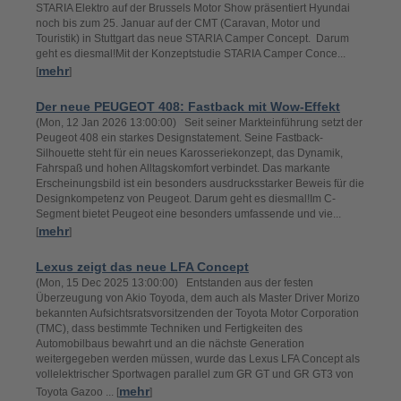
STARIA Elektro auf der Brussels Motor Show präsentiert Hyundai
noch bis zum 25. Januar auf der CMT (Caravan, Motor und
Touristik) in Stuttgart das neue STARIA Camper Concept. Darum
geht es diesmal!Mit der Konzeptstudie STARIA Camper Conce...
mehr
[
]
Der neue PEUGEOT 408: Fastback mit Wow-Effekt
(Mon, 12 Jan 2026 13:00:00) Seit seiner Markteinführung setzt der
Peugeot 408 ein starkes Designstatement. Seine Fastback-
Silhouette steht für ein neues Karosseriekonzept, das Dynamik,
Fahrspaß und hohen Alltagskomfort verbindet. Das markante
Erscheinungsbild ist ein besonders ausdrucksstarker Beweis für die
Designkompetenz von Peugeot. Darum geht es diesmal!Im C-
Segment bietet Peugeot eine besonders umfassende und vie...
mehr
[
]
Lexus zeigt das neue LFA Concept
(Mon, 15 Dec 2025 13:00:00) Entstanden aus der festen
Überzeugung von Akio Toyoda, dem auch als Master Driver Morizo
bekannten Aufsichtsratsvorsitzenden der Toyota Motor Corporation
(TMC), dass bestimmte Techniken und Fertigkeiten des
Automobilbaus bewahrt und an die nächste Generation
weitergegeben werden müssen, wurde das Lexus LFA Concept als
vollelektrischer Sportwagen parallel zum GR GT und GR GT3 von
mehr
Toyota Gazoo ... [
]