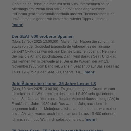
Tipp für eine Reise, die man mit dem Auto unternehmen sollte.
Allerdings erst, wenn man am Zielort Arizona angekommen
ist!Darum geht es diesmal!Innerhalb unserer Themenreihen rund
um Automobile geben wir immer mal wieder Tipps zu intere...
mehr
[
]
Der SEAT 600 eroberte Spanien
(Mon, 17 Nov 2025 13:00:00) Mal ehrlich. Haben Sie schon mal
etwas von der Sociedad Española de Automóviles de Turismo
gehört? Okay, das war jetzt ein kleines bisschen boshaft. Nehmen
Sie mal die Anfangsbuchstaben. Dann wird daraus Seat! Und klar,
das kennen wir mittlerweile alle. Der erste Wagen, der am 13.
November1953 vom Band lief, war ein Seat 1400 auf Basis des Fiat
mehr
1400. 1957 folgte der Seat 600, ebenfalls a... [
]
JubilÃ¤um einer Ikone: 35 Jahre Lexus LS
(Mon, 10 Nov 2025 13:00:00) Es gibt einen guten Grund, warum
ich mich an die Weltpremiere des Lexus LS 400 sehr gut erinnern
kann. Sie fand auf der Internationalen Automobilausstellung (IAA) in
Frankfurt im Jahre 1989 statt. Das war ein Jahr, nachdem ich
begonnen hatte, als Motorjournalist zu arbeiten und es war meine
erste IAA. Und warum auch immer, an den Lexus LS 400 erinnere
mehr
ich mich sehr gut. Wann ich selbst den erste... [
]