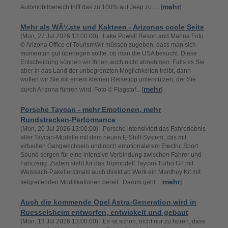
mehr
Automobilbereich trifft das zu 100% auf Jeep zu. ... [
]
Mehr als WÃ¼ste und Kakteen - Arizonas coole Seite
(Mon, 27 Jul 2026 13:00:00) Lake Powell Resort and Marina Foto
© Arizona Office of TourismWir müssen zugeben, dass man sich
momentan gut überlegen sollte, ob man die USA besucht. Diese
Entscheidung können wir Ihnen auch nicht abnehmen. Falls es Sie
aber in das Land der unbegrenzten Möglichkeiten treibt, dann
wollen wir Sie mit einem kleinen Reisetipp unterstützen, der Sie
mehr
durch Arizona führen wird. Foto © Flagstaf... [
]
Porsche Taycan - mehr Emotionen, mehr
Rundstrecken-Performance
(Mon, 20 Jul 2026 13:00:00) Porsche intensiviert das Fahrerlebnis
aller Taycan-Modelle mit dem neuen E-Shift-System, das mit
virtuellen Gangwechseln und noch emotionalerem Electric Sport
Sound sorgen für eine intensive Verbindung zwischen Fahrer und
Fahrzeug. Zudem steht für das Topmodell Taycan Turbo GT mit
Weissach-Paket erstmals auch direkt ab Werk ein Manthey Kit mit
mehr
tiefgreifenden Modifikationen bereit. Darum geht... [
]
Auch die kommende Opel Astra-Generation wird in
Ruesselsheim entworfen, entwickelt und gebaut
(Mon, 13 Jul 2026 13:00:00) Es ist schön, nicht nur zu hören, dass