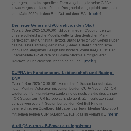
gelungen, ihm eine sportliche Form zu geben, die seine Größe
etwas vergessen lässt. Für die Designerleistung spricht auch, dass
mehr
er im Jahr 2020 mit dem Red Dot und dem iF A... [
]
Der neue Genesis GV60 geht an den Start
(Mon, 8 Sep 2025 13:00:00) „Mit dem neuen GV60 runden wir
unsere vollelektrische Modellpalette für den deutschen Markt
perfekt ab“, sagt Christina Herzog, Brand Director von Genesis über
das neueste Fahrzeug der Marke. „Genesis steht für technische
Innovation, elegantes Design und höchste Premium-Qualität. Der
überarbeitete GV60 vereint all diese Merkmale mit größerer
mehr
Reichweite und cleveren Technologien und... [
]
CUPRA im Kundensport: Leidenschaft und Racing-
DNA
(Mon, 1 Sep 2025 13:00:00) Vom 5. bis 7. September geht das
Team Monlau Motorsport mit seinen beiden CUPRA Leon VZ TCR
wieder auf PunktejagdZwei Läufe sind es noch, bis die diesjährige
TCR-Saison zur TCR Europe zu Ende geht. Zum vorletzten Lauf
geht es vom 5. bis 7. September auf den Red Bull Ring im
österreichischen Spielberg. Mit dabei das Team Monlau Motorsport
mehr
mit seinen beiden CUPRA Leon VZ TCR, das im Vorjahr d... [
]
Audi Q6 e-tron - E-Power aus Ingolstadt