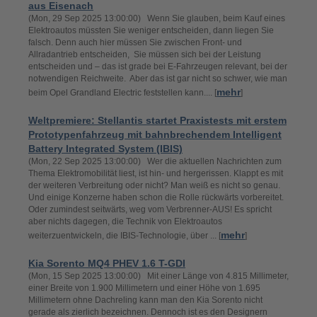
aus Eisenach
(Mon, 29 Sep 2025 13:00:00) Wenn Sie glauben, beim Kauf eines
Elektroautos müssten Sie weniger entscheiden, dann liegen Sie
falsch. Denn auch hier müssen Sie zwischen Front- und
Allradantrieb entscheiden, Sie müssen sich bei der Leistung
entscheiden und – das ist grade bei E-Fahrzeugen relevant, bei der
notwendigen Reichweite. Aber das ist gar nicht so schwer, wie man
mehr
beim Opel Grandland Electric feststellen kann.... [
]
Weltpremiere: Stellantis startet Praxistests mit erstem
Prototypenfahrzeug mit bahnbrechendem Intelligent
Battery Integrated System (IBIS)
(Mon, 22 Sep 2025 13:00:00) Wer die aktuellen Nachrichten zum
Thema Elektromobilität liest, ist hin- und hergerissen. Klappt es mit
der weiteren Verbreitung oder nicht? Man weiß es nicht so genau.
Und einige Konzerne haben schon die Rolle rückwärts vorbereitet.
Oder zumindest seitwärts, weg vom Verbrenner-AUS! Es spricht
aber nichts dagegen, die Technik von Elektroautos
mehr
weiterzuentwickeln, die IBIS-Technologie, über ... [
]
Kia Sorento MQ4 PHEV 1.6 T-GDI
(Mon, 15 Sep 2025 13:00:00) Mit einer Länge von 4.815 Millimeter,
einer Breite von 1.900 Millimetern und einer Höhe von 1.695
Millimetern ohne Dachreling kann man den Kia Sorento nicht
gerade als zierlich bezeichnen. Dennoch ist es den Designern