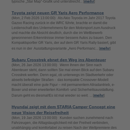
mehr
typische „Star Map“-Grafik und unterstreicht... [
]
Toyota zeigt neuen GR Yaris Aero Performance
(Mon, 2 Feb 2026 13:00:00) Als Akio Toyoda im Jahr 2017 Toyota
Gazoo Racing zurück in die WRC führte, brachte er damit die
Leidenschaft des Unternehmens für den Motorsport zum Ausdruck
und machte die Absicht deutlich, durch die im Wettbewerb
gewonnenen Erkenntnisse immer bessere Autos zu bauen. Den
Kompaktsportler GR Yaris, der auf dem GR Yaris Rally basiert, gibt
mehr
es nun in der Ausstattungsvariante „Aero Performanc... [
]
Subaru Crosstrek ebnet den Weg ins Abenteuer
(Mon, 26 Jan 2026 13:00:00) Wenn Ihnen der Sinn nach
Abenteuer steht, dann sollten Sie mal einen Blick auf den Subaru
Crosstrek werfen. Denn egal, ob unterwegs im Stadtverkehr oder
abseits befestigter Straßen - das kompakte Crossover-Modell
macht überall eine gute Figur – mit permanentem Allradantrieb, e-
Boxer und einer erweiterten Komfort- und Sicherheitsausstattung.
mehr
Darum geht es diesmal!Es ist mal wieder so weit. ... [
]
Hyundai zeigt mit dem STARIA Camper Concept eine
neue Vision der Reisefreiheit
(Mon, 19 Jan 2026 13:00:00) Kunden suchen zunehmend nach
Fahrzeugen, die Alltagstauglichkeit mit der Freiheit verbinden,
unabhängig und komfortabel zu reisen Nach der Weltpremiere des