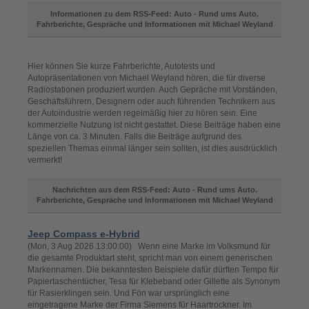
Informationen zu dem RSS-Feed: Auto - Rund ums Auto.
Fahrberichte, Gespräche und Informationen mit Michael Weyland
Hier können Sie kurze Fahrberichte, Autotests und
Autopräsentationen von Michael Weyland hören, die für diverse
Radiostationen produziert wurden. Auch Gepräche mit Vorständen,
Geschäftsführern, Designern oder auch führenden Technikern aus
der Autoindustrie werden regelmäßig hier zu hören sein. Eine
kommerzielle Nutzung ist nicht gestattet. Diese Beiträge haben eine
Länge von ca. 3 Minuten. Falls die Beiträge aufgrund des
speziellen Themas einmal länger sein sollten, ist dies ausdrücklich
vermerkt!
Nachrichten aus dem RSS-Feed: Auto - Rund ums Auto.
Fahrberichte, Gespräche und Informationen mit Michael Weyland
Jeep Compass e-Hybrid
(Mon, 3 Aug 2026 13:00:00) Wenn eine Marke im Volksmund für
die gesamte Produktart steht, spricht man von einem generischen
Markennamen. Die bekanntesten Beispiele dafür dürften Tempo für
Papiertaschentücher, Tesa für Klebeband oder Gillette als Synonym
für Rasierklingen sein. Und Fön war ursprünglich eine
eingetragene Marke der Firma Siemens für Haartrockner. Im