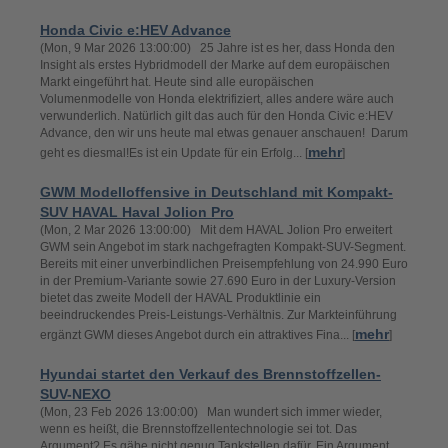
Honda Civic e:HEV Advance
(Mon, 9 Mar 2026 13:00:00) 25 Jahre ist es her, dass Honda den
Insight als erstes Hybridmodell der Marke auf dem europäischen
Markt eingeführt hat. Heute sind alle europäischen
Volumenmodelle von Honda elektrifiziert, alles andere wäre auch
verwunderlich. Natürlich gilt das auch für den Honda Civic e:HEV
Advance, den wir uns heute mal etwas genauer anschauen! Darum
mehr
geht es diesmal!Es ist ein Update für ein Erfolg... [
]
GWM Modelloffensive in Deutschland mit Kompakt-
SUV HAVAL Haval Jolion Pro
(Mon, 2 Mar 2026 13:00:00) Mit dem HAVAL Jolion Pro erweitert
GWM sein Angebot im stark nachgefragten Kompakt-SUV-Segment.
Bereits mit einer unverbindlichen Preisempfehlung von 24.990 Euro
in der Premium-Variante sowie 27.690 Euro in der Luxury-Version
bietet das zweite Modell der HAVAL Produktlinie ein
beeindruckendes Preis-Leistungs-Verhältnis. Zur Markteinführung
mehr
ergänzt GWM dieses Angebot durch ein attraktives Fina... [
]
Hyundai startet den Verkauf des Brennstoffzellen-
SUV-NEXO
(Mon, 23 Feb 2026 13:00:00) Man wundert sich immer wieder,
wenn es heißt, die Brennstoffzellentechnologie sei tot. Das
Argument? Es gäbe nicht genug Tankstellen dafür. Ein Argument,