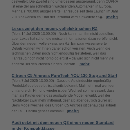
gezweifelt. Die Zweifel sind unterdessen ausgeräumt, denn CUPRA
ist eine der am schnellsten wachsenden Automarken in Europa.
Mehr als 700.000 ausgelieferte Fahrzeuge seit dem Launch im Jahr
mehr
2018 beweisen es. Und der Terramar wird für weitere St�... [
]
Lexus zeigt den neuen, vollelektrischen RZ
(Mon, 14 Jul 2025 13:00:00) Noch kann man ihn nicht bestellen,
aber Lexus hat schon die meisten Informationen dazu veröffentlicht.
Über den neuen, vollelektrischen RZ. Ein paar wissenswerte
Details können wir Ihnen daher schon verraten. Auch wenn die
technischen Daten noch nicht endgültig feststehen, weil das
Fahrzeug noch nicht homologiert ist – da wird sich nicht mehr viel
mehr
ändern! Bei den Preisen für den überarb... [
]
Citroen C5 Aircross PureTech YOU 130 Stop and Start
(Mon, 7 Jul 2025 13:00:00) Dass die Autoindustrie regelmäßig
Produktpflege betreibt, ist allseits bekannt. Mal mehr, mal weniger
umfangreich. Hin und wieder ist der Wechsel so interessant, dass
man als Käufer gerne das auslaufende Modell erwirbt, weil der
Nachfolger zwar mehr mitbringt, deshalb aber deutlich teurer ist.
Beim Modellwechsel des Citroën C5 Aircross ist genau das aktuell
mehr
der Fall. Darum geht es diesmal!... [
]
Audi setzt mit dem neuen Q3 einen neuen Standard
in der Kompaktklasse