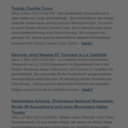
Toyota Corolla Cross
(Mon, 8 Dec 2025 13:00:00) Das Zauberwort, dass Autos up to
date halten soll, heißt „Modellpflege“. Das beinhaltet in aller Regel
optische Änderungen und technische Verbesserungen. So macht
es auch Toyota mit dem Corolla Cross. Der erhält rund drei Jahre
nach Markteinführung eine Frischzellenkur. Wir schauen mal
genauer hin. Darum geht es diesmal!Eine aktuelle Modellpflege
mehr
beschert dem Toyota Corolla Cross, rund d... [
]
Genesis zeigt Magma GT Concept in Le Castellet
(Mon, 1 Dec 2025 13:00:00) Le Castellet ist eine französische
Gemeinde mit ca. 6.000 Einwohnern im Département Var in der
Region Provence-Alpes-Côte d’Azur. 2022 wurde Le Castellet mit
dem Prädikat „Die schönsten Dörfer Frankreichs“ ausgezeichnet.
Rennsportfans verbinden den Ort allerdings mit der Rennstrecke
Paul Ricard. Darum geht es diesmal!Im Rahmen des globalen
mehr
Magma Launch Events im südfranzösische... [
]
Geheimtipp Arizona -Chiricahua National Monument,
Route 66 Ausstellung und neue Monument Valley
Touren
(Mon, 24 Nov 2025 13:00:00) Watson Lake, Prescott - Foto: Franz
RosenbergerEs ist mal wieder soweit. Wir stellen an dieser Stelle
ausnahmsweise mal kein neues Auto vor, sondern geben einen