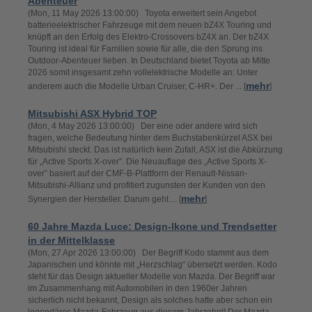
Abenteuer
(Mon, 11 May 2026 13:00:00) Toyota erweitert sein Angebot
batterieelektrischer Fahrzeuge mit dem neuen bZ4X Touring und
knüpft an den Erfolg des Elektro-Crossovers bZ4X an. Der bZ4X
Touring ist ideal für Familien sowie für alle, die den Sprung ins
Outdoor-Abenteuer lieben. In Deutschland bietet Toyota ab Mitte
2026 somit insgesamt zehn vollelektrische Modelle an: Unter
mehr
anderem auch die Modelle Urban Cruiser, C-HR+. Der ... [
]
Mitsubishi ASX Hybrid TOP
(Mon, 4 May 2026 13:00:00) Der eine oder andere wird sich
fragen, welche Bedeutung hinter dem Buchstabenkürzel ASX bei
Mitsubishi steckt. Das ist natürlich kein Zufall, ASX ist die Abkürzung
für „Active Sports X-over”. Die Neuauflage des „Active Sports X-
over” basiert auf der CMF-B-Plattform der Renault-Nissan-
Mitsubishi-Allianz und profitiert zugunsten der Kunden von den
mehr
Synergien der Hersteller. Darum geht ... [
]
60 Jahre Mazda Luce: Design-Ikone und Trendsetter
in der Mittelklasse
(Mon, 27 Apr 2026 13:00:00) Der Begriff Kodo stammt aus dem
Japanischen und könnte mit „Herzschlag“ übersetzt werden. Kodo
steht für das Design aktueller Modelle von Mazda. Der Begriff war
im Zusammenhang mit Automobilen in den 1960er Jahren
sicherlich nicht bekannt, Design als solches hatte aber schon ein