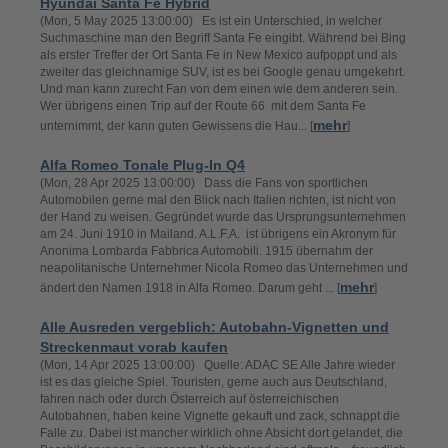
Hyundai Santa Fe Hybrid
(Mon, 5 May 2025 13:00:00) Es ist ein Unterschied, in welcher
Suchmaschine man den Begriff Santa Fe eingibt. Während bei Bing
als erster Treffer der Ort Santa Fe in New Mexico aufpoppt und als
zweiter das gleichnamige SUV, ist es bei Google genau umgekehrt.
Und man kann zurecht Fan von dem einen wie dem anderen sein.
Wer übrigens einen Trip auf der Route 66 mit dem Santa Fe
mehr
unternimmt, der kann guten Gewissens die Hau... [
]
Alfa Romeo Tonale Plug-In Q4
(Mon, 28 Apr 2025 13:00:00) Dass die Fans von sportlichen
Automobilen gerne mal den Blick nach Italien richten, ist nicht von
der Hand zu weisen. Gegründet wurde das Ursprungsunternehmen
am 24. Juni 1910 in Mailand. A.L.F.A. ist übrigens ein Akronym für
Anonima Lombarda Fabbrica Automobili. 1915 übernahm der
neapolitanische Unternehmer Nicola Romeo das Unternehmen und
mehr
ändert den Namen 1918 in Alfa Romeo. Darum geht ... [
]
Alle Ausreden vergeblich: Autobahn-Vignetten und
Streckenmaut vorab kaufen
(Mon, 14 Apr 2025 13:00:00) Quelle: ADAC SE Alle Jahre wieder
ist es das gleiche Spiel. Touristen, gerne auch aus Deutschland,
fahren nach oder durch Österreich auf österreichischen
Autobahnen, haben keine Vignette gekauft und zack, schnappt die
Falle zu. Dabei ist mancher wirklich ohne Absicht dort gelandet, die