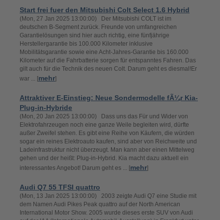
Start frei fuer den Mitsubishi Colt Select 1.6 Hybrid
(Mon, 27 Jan 2025 13:00:00) Der Mitsubishi COLT ist im
deutschen B-Segment zurück. Freunde von umfangreichen
Garantielösungen sind hier auch richtig, eine fünfjährige
Herstellergarantie bis 100.000 Kilometer inklusive
Mobilitätsgarantie sowie eine Acht-Jahres-Garantie bis 160.000
Kilometer auf die Fahrbatterie sorgen für entspanntes Fahren. Das
gilt auch für die Technik des neuen Colt. Darum geht es diesmal!Er
mehr
war ... [
]
Attraktiver E-Einstieg: Neue Sondermodelle fÃ¼r Kia-
Plug-in-Hybride
(Mon, 20 Jan 2025 13:00:00) Dass uns das Für und Wider von
Elektrofahrzeugen noch eine ganze Weile begleiten wird, dürfte
außer Zweifel stehen. Es gibt eine Reihe von Käufern, die würden
sogar ein reines Elektroauto kaufen, sind aber von Reichweite und
Ladeinfrastruktur nicht überzeugt. Man kann aber einen Mittelweg
gehen und der heißt: Plug-in-Hybrid. Kia macht dazu aktuell ein
mehr
interessantes Angebot! Darum geht es ... [
]
Audi Q7 55 TFSI quattro
(Mon, 13 Jan 2025 13:00:00) 2003 zeigte Audi Q7 eine Studie mit
dem Namen Audi Pikes Peak quattro auf der North American
International Motor Show. 2005 wurde dieses erste SUV von Audi