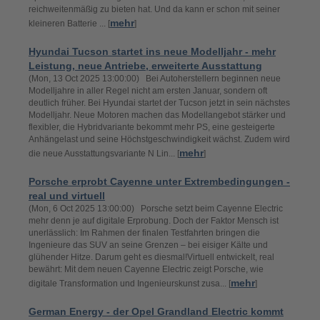
reichweitenmäßig zu bieten hat. Und da kann er schon mit seiner
mehr
kleineren Batterie ... [
]
Hyundai Tucson startet ins neue Modelljahr - mehr
Leistung, neue Antriebe, erweiterte Ausstattung
(Mon, 13 Oct 2025 13:00:00) Bei Autoherstellern beginnen neue
Modelljahre in aller Regel nicht am ersten Januar, sondern oft
deutlich früher. Bei Hyundai startet der Tucson jetzt in sein nächstes
Modelljahr. Neue Motoren machen das Modellangebot stärker und
flexibler, die Hybridvariante bekommt mehr PS, eine gesteigerte
Anhängelast und seine Höchstgeschwindigkeit wächst. Zudem wird
mehr
die neue Ausstattungsvariante N Lin... [
]
Porsche erprobt Cayenne unter Extrembedingungen -
real und virtuell
(Mon, 6 Oct 2025 13:00:00) Porsche setzt beim Cayenne Electric
mehr denn je auf digitale Erprobung. Doch der Faktor Mensch ist
unerlässlich: Im Rahmen der finalen Testfahrten bringen die
Ingenieure das SUV an seine Grenzen – bei eisiger Kälte und
glühender Hitze. Darum geht es diesmal!Virtuell entwickelt, real
bewährt: Mit dem neuen Cayenne Electric zeigt Porsche, wie
mehr
digitale Transformation und Ingenieurskunst zusa... [
]
German Energy - der Opel Grandland Electric kommt