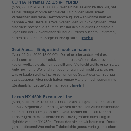
CUPRA Terramar VZ 1.5 e-HYBRID
(Mon, 22 Jun 2026 13:00:00) Wer ein neues Auto kaufen will, hat
es heutzutage wirklich nicht leicht. Es gibt den klassischen
Verbrenner, das reine Elektrofahrzeug und – so könnte man es
nennen – das Beste aus zwei Welten, den Plug-in-Hybriden. Zwar
sind viele potentielle Käufer aufgrund des aktuellen Benzinpreis-
Jojos und der Subventionen für neue E-Autos auf dem Elektrotrip,
mehr
haben oft aber auch Sorge in Bezug auf e... [
]
Seat Ateca - Einige sind noch zu haben
(Mon, 15 Jun 2026 13:00:00) Der eine oder andere wird es
bedauern, wenn die Produktion genau des Autos, das er eventuell
kaufen wollte, plötzlich eingestellt wird. Vielleicht wollte er sein altes
Auto noch eine Weile fahren, oder er war noch nicht ganz sicher,
was er kaufen wollte. Interessenten eines Seat Ateca kann genau
das passieren. Aber noch haben einige Händler noch sogenannte
mehr
„Bestandsfahrzeuge“, die man soga... [
]
Lexus NX 450h Executive Line
(Mon, 8 Jun 2026 13:00:00) Dass Lexus seit geraumer Zeit auch
im SUV-Segment vertreten ist, wissen die meisten Automobilfreunde
natürlich. Und auch, dass die Toyota-Tochter mit elektrifizierten
Fahrzeugen im Markt vertreten ist. Dazu gehören auch Plug-in-
Hybride wie der NX 450h. Genau den stellen wir heute vor. Darum
geht es diesmal!Wer meine Fahrberichte genau verfolgt hat schon