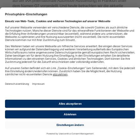
auf der IAA (Internationale Automobil-Ausstellung) in Frankfurt unter
dem Namen Q7 vorgestellt. Und heute betrachten wir die aktuelle
Version dieses Beststellers – konkret den Audi Q7 55 TFSI quattro.
mehr
Darum geht es diesmal!Der Pikes Peak is... [
]
Der neue Lexus NX Overtrail
(Mon, 16 Dec 2024 13:00:00) Overtrail. Das ist der Beiname, den
Lexus einem neuen NX Ableger gegeben hat. Der Name sagt
dabei schon aus, dass der NX Overtrail auf rauen Wegen mit der
gleichen Souveränität unterwegs ist wie in der Stadt. Damit ist der
neue SUV ideal für alle, ob als perfekter Partner für Ausflüge, für
das Erkunden neuer Horizonte oder das Aufladen der eigenen
mehr
Batterien.Darum geht es diesmal!Nicht ei... [
]
Fiat 600 Hybrid La Prima
(Mon, 9 Dec 2024 13:00:00) Denke ich an Fiat, denke ich an Italien
- oder umgekehrt. Jedenfalls denke ich an Dolce Vita und an
italienische Autos. Das müssen gar keine Sportwagen sein, auch
italienische Kleinwagen haben ihren Reiz. Und ein 500er muss in
Bella Italia keine Mercedes S-Klasse sein, hier kann man mit einem
Fiat 500 alias Cinquecento genau so viel Eindruck machen. Wir
mehr
haben seinen größeren Bruder, den Fiat ... [
]
Der Peugeot E-2008 elektrisiert
(Mon, 2 Dec 2024 13:00:00) Löwen sind bekanntlich – Achtung