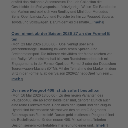
erzählt das Nationale Automuseum The Loh Collection die
Geschichte des Rallyesports auf einzigartige Weise. Die Bandbreite
der Marken erstreckt sich von Bentley und Mini über Mercedes-
Benz, Opel, Lancia, Audi und Porsche bis hin zu Peugeot, Subaru,
mehr
Toyota und Volkswagen. Darum geht es diesmal!A... [
]
Opel nimmt ab der Saison 2026-27 an der Formel E
teil
(Mon, 23 Mar 2026 13:00:00) Opel verfügt über eine
jahrzehntelange Erfahrung im klassischen Spitzen- und
Breitenmotorsport. Die früheren Aktivitäten der Marke reichen von
der Rallye-Weltmeisterschaft bis zum Rundstreckenbereich mit
Engagements in der Formel Opel, der Formel 3 oder der Deutschen
Tourenwagen-Masters (DTM). Mit der Teilnahme der Marke mit dem
Blitz in der Formel E ab der Saison 2026/27 hebt Opel nun sein ...
mehr
[
]
Der neue Peugeot 408 ist ab sofort bestellbar
(Mon, 16 Mar 2026 13:00:00) Zu den neuen Varianten des
Peugeot 408, die ab sofort bestellbar sind, gehört natürlich auch
eine reine Elektroversion. Doch auch der Hybrid und der Plug-in
Hybrid sind interessante Alternativen des neuen C-Segments-
Fahrzeugs aus Frankreich! Darum geht es diesmal!Peugeot öffnet
die Bestellsysteme für den neuen 408. Mit seinem raffinierten
mehr
Design, seinem komfortablen Interieur und einer umf... [
]