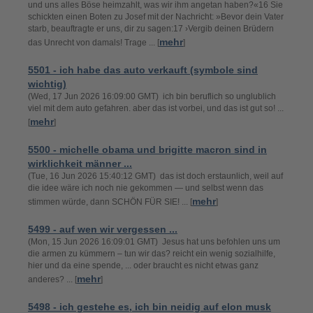
und uns alles Böse heimzahlt, was wir ihm angetan haben?«16 Sie
schickten einen Boten zu Josef mit der Nachricht: »Bevor dein Vater
starb, beauftragte er uns, dir zu sagen:17 ›Vergib deinen Brüdern
mehr
das Unrecht von damals! Trage ... [
]
5501 - ich habe das auto verkauft (symbole sind
wichtig)
(Wed, 17 Jun 2026 16:09:00 GMT) ich bin beruflich so unglublich
viel mit dem auto gefahren. aber das ist vorbei, und das ist gut so! ...
mehr
[
]
5500 - michelle obama und brigitte macron sind in
wirklichkeit männer ...
(Tue, 16 Jun 2026 15:40:12 GMT) das ist doch erstaunlich, weil auf
die idee wäre ich noch nie gekommen — und selbst wenn das
mehr
stimmen würde, dann SCHÖN FÜR SIE! ... [
]
5499 - auf wen wir vergessen ...
(Mon, 15 Jun 2026 16:09:01 GMT) Jesus hat uns befohlen uns um
die armen zu kümmern – tun wir das? reicht ein wenig sozialhilfe,
hier und da eine spende, ... oder braucht es nicht etwas ganz
mehr
anderes? ... [
]
5498 - ich gestehe es, ich bin neidig auf elon musk