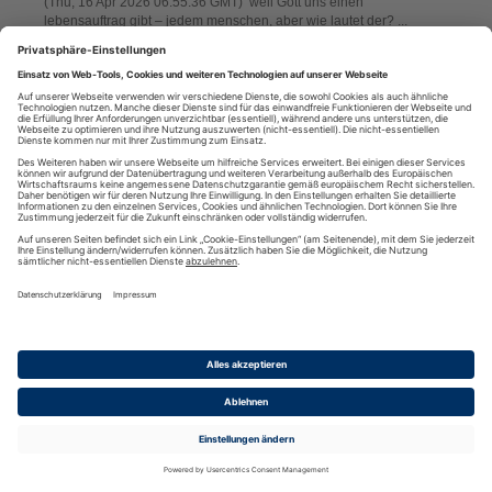
(Thu, 16 Apr 2026 06:55:36 GMT) weil Gott uns einen
lebensauftrag gibt – jedem menschen, aber wie lautet der? ...
mehr
[
]
5421 - j d vance belehrt den papst ...
(Wed, 15 Apr 2026 15:09:18 GMT) wenn man selbst einer r.k. sekte
angehört sollte man den bischof von rom nicht belehren ... ...
mehr
[
]
5420 - ein gebet, damit wir Gott im sanften finden ...
(Wed, 15 Apr 2026 06:14:10 GMT) je größer der druck unter dem
wir stehen – je lauter das geschrei rings um uns, desto größer ist
die gefahr, dass wir Gott überhören, denn Gott ist im leisen und
mehr
feinen ... (1. könige 19,12) ... [
]
Gott sei dank - der tanker ist durch
(Tue, 14 Apr 2026 15:19:48 GMT) KEINE eskalation zwischen
mehr
china und den usa ... ... [
]
5417 - ein gebet aus dankbarkeit für unsere freunde
(Tue, 14 Apr 2026 06:05:19 GMT) danke, dass wir freunde haben
dürfen – verlässliche menschen, mit denen wir durch unser leben
mehr
gehen dürfen :-) ... [
]