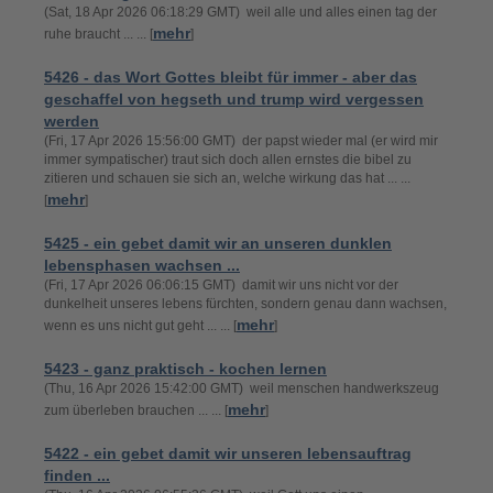
(Sat, 18 Apr 2026 06:18:29 GMT) weil alle und alles einen tag der
mehr
ruhe braucht ... ... [
]
5426 - das Wort Gottes bleibt für immer - aber das
geschaffel von hegseth und trump wird vergessen
werden
(Fri, 17 Apr 2026 15:56:00 GMT) der papst wieder mal (er wird mir
immer sympatischer) traut sich doch allen ernstes die bibel zu
zitieren und schauen sie sich an, welche wirkung das hat ... ...
mehr
[
]
5425 - ein gebet damit wir an unseren dunklen
lebensphasen wachsen ...
(Fri, 17 Apr 2026 06:06:15 GMT) damit wir uns nicht vor der
dunkelheit unseres lebens fürchten, sondern genau dann wachsen,
mehr
wenn es uns nicht gut geht ... ... [
]
5423 - ganz praktisch - kochen lernen
(Thu, 16 Apr 2026 15:42:00 GMT) weil menschen handwerkszeug
mehr
zum überleben brauchen ... ... [
]
5422 - ein gebet damit wir unseren lebensauftrag
finden ...