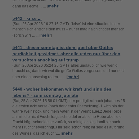
sammen gestellt hat – formal perfekt, aber ohne jedes gefühl, und
mehr
dann das echte ... ... [
]
5442 - krise ...
(Sun, 26 Apr 2026 16:27:16 GMT) "krise" ist eine situation in der
mensch sich entscheiden muss – nur er mag halt nicht der mensch
mehr
(sprich wir) ... ... [
]
5441 - dieser sonntag ist dem jubel über Gottes
herrlichkeit gewidmet, aber alle reden nur über den
versuchten anschlag auf trump
(Sun, 26 Apr 2026 05:24:25 GMT) alles unglaublich!wie wenig
braucht es, damit wir wuf die größe Gottes vergessen, und nur noch
mehr
über einen anschlag reden ... ... [
]
5440 - woher bekommen wir kraft und sinn des
lebens? - zum sonntag jubilate
(Sat, 25 Apr 2026 15:58:01 GMT) der predigttext nach johannes 15
die ersten acht verse (nach der genfer übersetzung):1 »Ich bin der
wahre Weinstock, und mein Vater ist der Weinbauer.2 Jede Rebe
an mir, die nicht Frucht trägt, schneidet er ab; eine Rebe aber, die
Frucht trägt, schneidet er zurück; so reinigt er sie, damit sie noch
mehr Frucht hervorbringt.3 Ihr seid schon rein; ihr seid es aufgrund
mehr
des Wortes, das ich euch v... [
]