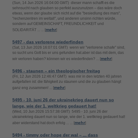
(Sun, 14 Jun 2026 16:04:00 GMT) dieser mann schafft es die
sehnsucht nach glauben so perfekt auszunutzen – das wäre doch
etwas, wenn der glaube sich nicht auf die "besiedlung des mars",
"rechenzentren im weltall", und anderen unsinn richten würde,
sondern auf GEMEINSCHAFT, FREUNDLICHKEIT und
mehr
SOLIDARITÄT ... ... [
]
5497 - das verlorene wiederfinden
(Sat, 13 Jun 2026 16:07:01 GMT) wenn wir "verlorene schafe" sind,
so sucht uns Gott bis er uns gefunden hat.aber ist das mit dem, das
mehr
wir verloren haben? können wir es wiederfinden? ... [
]
5496 - staunen – ein theologischer freitag
(Fri, 12 Jun 2026 12:46:47 GMT) was mir in den letzten 40 jahren
aufgefallen ist: die fähigkeit zu staunen und die zu glauben hängt
mehr
ganz eng zusammen! ... [
]
5495 - 10. juni 26 der ukrainekrieg dauert nun so
lange, wie der 1. weltkrieg gedauert hat!
(Wed, 10 Jun 2026 15:57:38 GMT) 5495 - 10. juni 26 der
ukrainekrieg dauert nun so lange, wie der 1. weltkrieg gedauert hat!
mehr
aber widerstand hat doch erfolg ... ... [
]
5494 - timmy oder hope der wal – ... dass