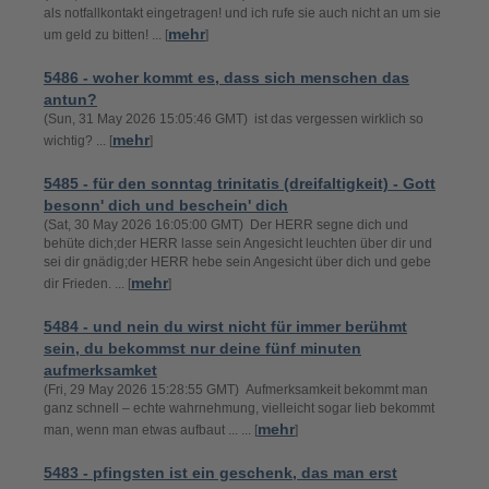
als notfallkontakt eingetragen! und ich rufe sie auch nicht an um sie
mehr
um geld zu bitten! ... [
]
5486 - woher kommt es, dass sich menschen das
antun?
(Sun, 31 May 2026 15:05:46 GMT) ist das vergessen wirklich so
mehr
wichtig? ... [
]
5485 - für den sonntag trinitatis (dreifaltigkeit) - Gott
besonn' dich und beschein' dich
(Sat, 30 May 2026 16:05:00 GMT) Der HERR segne dich und
behüte dich;der HERR lasse sein Angesicht leuchten über dir und
sei dir gnädig;der HERR hebe sein Angesicht über dich und gebe
mehr
dir Frieden. ... [
]
5484 - und nein du wirst nicht für immer berühmt
sein, du bekommst nur deine fünf minuten
aufmerksamket
(Fri, 29 May 2026 15:28:55 GMT) Aufmerksamkeit bekommt man
ganz schnell – echte wahrnehmung, vielleicht sogar lieb bekommt
mehr
man, wenn man etwas aufbaut ... ... [
]
5483 - pfingsten ist ein geschenk, das man erst