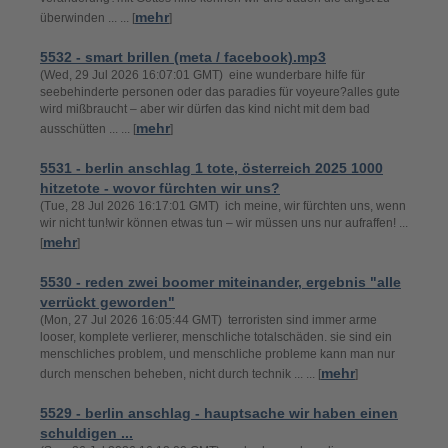
mehr
überwinden ... ... [
]
5532 - smart brillen (meta / facebook).mp3
(Wed, 29 Jul 2026 16:07:01 GMT) eine wunderbare hilfe für
seebehinderte personen oder das paradies für voyeure?alles gute
wird mißbraucht – aber wir dürfen das kind nicht mit dem bad
mehr
ausschütten ... ... [
]
5531 - berlin anschlag 1 tote, österreich 2025 1000
hitzetote - wovor fürchten wir uns?
(Tue, 28 Jul 2026 16:17:01 GMT) ich meine, wir fürchten uns, wenn
wir nicht tun!wir können etwas tun – wir müssen uns nur aufraffen! ...
mehr
[
]
5530 - reden zwei boomer miteinander, ergebnis "alle
verrückt geworden"
(Mon, 27 Jul 2026 16:05:44 GMT) terroristen sind immer arme
looser, komplete verlierer, menschliche totalschäden. sie sind ein
menschliches problem, und menschliche probleme kann man nur
mehr
durch menschen beheben, nicht durch technik ... ... [
]
5529 - berlin anschlag - hauptsache wir haben einen
schuldigen ...