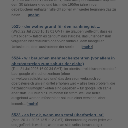
dem 30 jährigen krieg und bis in die 1950er jahre in den
gebetbüchern enthalten.villeicht sollten wir wieder beginnen das zu
mehr
beten ... ... [
]
5525 - der wahre grund für den irankrieg ist ...
(Wed, 22 Jul 2026 16:13:01 GMT) sie glauben vielleicht, dass es
ums öl geht – falsch es geht um das stargate, das unter dem iran
vergraben ist!erstaunlich oder?von fantasie, dem mangel an
mehr
fantasie und dem austrocknen der seele ... ... [
]
5524 - wir brauchen mehr rechenzentren (vor allem in
oberösterreich zum schutz der elche)
(Tue, 21 Jul 2026 16:00:34 GMT) im oberösterreichischen krondorf
baut google ein rechenzentrum (ohne
umweltverträglichkeitprüfung) das den stromverbrauch von
oberösterreich um ein drittel erhöhen wird – alles kein problem, die
netzanschlußmöglichkeiten sind gegeben – für google. ich zahle
aber statt 36 € nun 57 € im monat für strom, weil die netze
ausgebaut werden müssen!das soll nun einer verstehn, aber
mehr
immerh... [
]
5523 - es ist ok, wenn man total überfordert ist!
(Mon, 20 Jul 2026 13:51:12 GMT) überforderung erlebt jeder von
uns, gefährlich wird es, wenn man sich selbst beschuldigt /