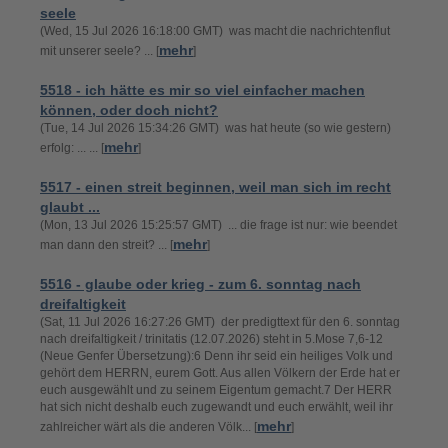
seele
(Wed, 15 Jul 2026 16:18:00 GMT) was macht die nachrichtenflut
mehr
mit unserer seele? ... [
]
5518 - ich hätte es mir so viel einfacher machen
können, oder doch nicht?
(Tue, 14 Jul 2026 15:34:26 GMT) was hat heute (so wie gestern)
mehr
erfolg: ... ... [
]
5517 - einen streit beginnen, weil man sich im recht
glaubt ...
(Mon, 13 Jul 2026 15:25:57 GMT) ... die frage ist nur: wie beendet
mehr
man dann den streit? ... [
]
5516 - glaube oder krieg - zum 6. sonntag nach
dreifaltigkeit
(Sat, 11 Jul 2026 16:27:26 GMT) der predigttext für den 6. sonntag
nach dreifaltigkeit / trinitatis (12.07.2026) steht in 5.Mose 7,6-12
(Neue Genfer Übersetzung):6 Denn ihr seid ein heiliges Volk und
gehört dem HERRN, eurem Gott. Aus allen Völkern der Erde hat er
euch ausgewählt und zu seinem Eigentum gemacht.7 Der HERR
hat sich nicht deshalb euch zugewandt und euch erwählt, weil ihr
mehr
zahlreicher wärt als die anderen Völk... [
]