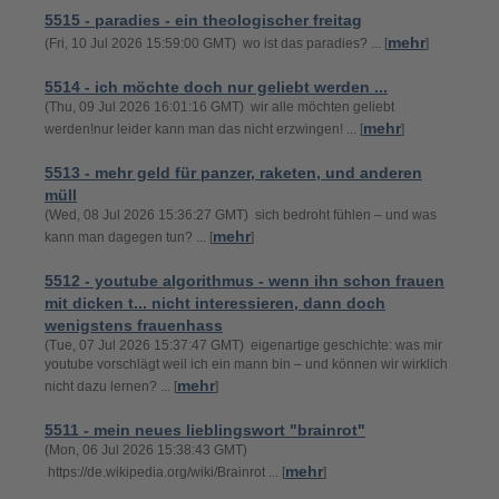
5515 - paradies - ein theologischer freitag
mehr
(Fri, 10 Jul 2026 15:59:00 GMT) wo ist das paradies? ... [
]
5514 - ich möchte doch nur geliebt werden ...
(Thu, 09 Jul 2026 16:01:16 GMT) wir alle möchten geliebt
mehr
werden!nur leider kann man das nicht erzwingen! ... [
]
5513 - mehr geld für panzer, raketen, und anderen
müll
(Wed, 08 Jul 2026 15:36:27 GMT) sich bedroht fühlen – und was
mehr
kann man dagegen tun? ... [
]
5512 - youtube algorithmus - wenn ihn schon frauen
mit dicken t... nicht interessieren, dann doch
wenigstens frauenhass
(Tue, 07 Jul 2026 15:37:47 GMT) eigenartige geschichte: was mir
youtube vorschlägt weil ich ein mann bin – und können wir wirklich
mehr
nicht dazu lernen? ... [
]
5511 - mein neues lieblingswort "brainrot"
(Mon, 06 Jul 2026 15:38:43 GMT)
mehr
https://de.wikipedia.org/wiki/Brainrot ... [
]