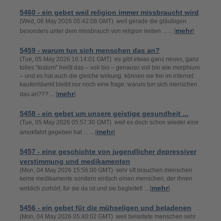
5460 - ein gebet weil religion immer missbraucht wird
(Wed, 06 May 2026 05:42:08 GMT) weil gerade die gläubigen
mehr
besonders unter dem missbrauch von religion leiden ... ... [
]
5459 - warum tun sich menschen das an?
(Tue, 05 May 2026 16:14:01 GMT) es gibt etwas ganz neues, ganz
tolles "kratom" heißt das – voll bio – genauso voll bio wie morphium
– und es hat auch die gleiche wirkung. können sie frei im internet
kaufen!damit bleibt nur noch eine frage: warum tun sich menschen
mehr
das an??? ... [
]
5458 - ein gebet um unsere geistige gesundheit ...
(Tue, 05 May 2026 05:57:30 GMT) weil es doch schon wieder eine
mehr
amokfahrt gegeben hat ... ... [
]
5457 - eine geschichte von jugendlicher depressiver
verstimmung und medikamenten
(Mon, 04 May 2026 15:56:00 GMT) sehr oft brauchen menschen
keine medikamente sondern einfach einen menschen, der ihnen
mehr
wirklich zurhört, für sie da ist und sie begleitet! ... [
]
5456 - ein gebet für die mühseligen und beladenen
(Mon, 04 May 2026 05:40:02 GMT) weil belastete menschen sehr