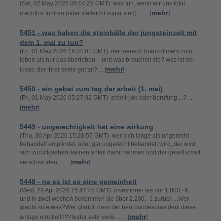
(Sat, 02 May 2026 06:04:29 GMT) was tun, wenn wir uns total
mehr
machtlos fühlren (oder vielleicht sogar sind) ... ... [
]
5451 - was haben die steinbälle der jungsteinzeit mit
dem 1. mai zu tun?
(Fri, 01 May 2026 16:04:01 GMT) der mensch braucht mehr zum
leben als nur das überleben – und was brauchen sie? was ist der
mehr
luxus, der ihrer seele gut tut? ... [
]
5450 - ein gebet zum tag der arbeit (1. mai)
(Fri, 01 May 2026 05:27:32 GMT) arbeit: job oder berufung ...? ...
mehr
[
]
5449 - ungerechtigkeit hat eine wirkung
(Thu, 30 Apr 2026 15:28:55 GMT) wer sich lange als ungerecht
behandelt empfindet, oder gar ungerecht behandelt wird, der wird
sich zurückziehen! keinen anteil mehr nehmen und der gesellschaft
mehr
verschwinden ... ... [
]
5448 - na es ist so eine gemeinheit
(Wed, 29 Apr 2026 15:47:45 GMT) investieren sie nur 1.000,- €,
und in zwei wochen bekommen sie über 2.200,- € zurück ...Wer
glaubt so etwas?Wer glaubt, dass der herr bundespräsident diese
mehr
anlage empfielt???leider sehr viele ... ... [
]