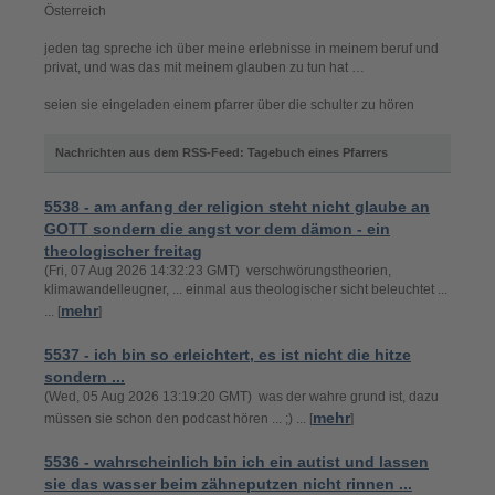
Österreich
jeden tag spreche ich über meine erlebnisse in meinem beruf und
privat, und was das mit meinem glauben zu tun hat …
seien sie eingeladen einem pfarrer über die schulter zu hören
Nachrichten aus dem RSS-Feed: Tagebuch eines Pfarrers
5538 - am anfang der religion steht nicht glaube an
GOTT sondern die angst vor dem dämon - ein
theologischer freitag
(Fri, 07 Aug 2026 14:32:23 GMT) verschwörungstheorien,
klimawandelleugner, ... einmal aus theologischer sicht beleuchtet ...
mehr
... [
]
5537 - ich bin so erleichtert, es ist nicht die hitze
sondern ...
(Wed, 05 Aug 2026 13:19:20 GMT) was der wahre grund ist, dazu
mehr
müssen sie schon den podcast hören ... ;) ... [
]
5536 - wahrscheinlich bin ich ein autist und lassen
sie das wasser beim zähneputzen nicht rinnen ...