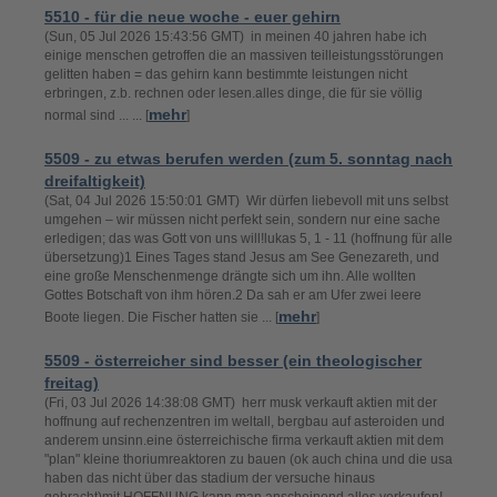
5510 - für die neue woche - euer gehirn
(Sun, 05 Jul 2026 15:43:56 GMT) in meinen 40 jahren habe ich
einige menschen getroffen die an massiven teilleistungsstörungen
gelitten haben = das gehirn kann bestimmte leistungen nicht
erbringen, z.b. rechnen oder lesen.alles dinge, die für sie völlig
mehr
normal sind ... ... [
]
5509 - zu etwas berufen werden (zum 5. sonntag nach
dreifaltigkeit)
(Sat, 04 Jul 2026 15:50:01 GMT) Wir dürfen liebevoll mit uns selbst
umgehen – wir müssen nicht perfekt sein, sondern nur eine sache
erledigen; das was Gott von uns will!lukas 5, 1 - 11 (hoffnung für alle
übersetzung)1 Eines Tages stand Jesus am See Genezareth, und
eine große Menschenmenge drängte sich um ihn. Alle wollten
Gottes Botschaft von ihm hören.2 Da sah er am Ufer zwei leere
mehr
Boote liegen. Die Fischer hatten sie ... [
]
5509 - österreicher sind besser (ein theologischer
freitag)
(Fri, 03 Jul 2026 14:38:08 GMT) herr musk verkauft aktien mit der
hoffnung auf rechenzentren im weltall, bergbau auf asteroiden und
anderem unsinn.eine österreichische firma verkauft aktien mit dem
"plan" kleine thoriumreaktoren zu bauen (ok auch china und die usa
haben das nicht über das stadium der versuche hinaus