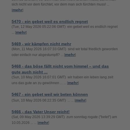
sich nicht vor dem fürchtet, vor dem man sich fürchten muss! ...
mehr
[
]
5470 - ein gebet weil es endlich regnet
(Tue, 12 May 2026 05:22:06 GMT) ein gebet weil es endlich regnet
mehr
... [
]
5469 - wir kämpfen nicht mehr
(Mon, 11 May 2026 16:07:33 GMT) sind wir total friedlich geworden
mehr
oder einfach nur abgestumpft? ... [
]
5468 - das böse fällt nicht vom himmel – und das
gute auch nicht ...
(Sun, 10 May 2026 16:07:01 GMT) wir haben ein leben lang zeit
mehr
uns das gute an zu gewöhnen ... ... [
]
5467 - ein gebet weil wir beten können
mehr
(Sun, 10 May 2026 06:22:35 GMT) ... ... [
]
5466 - das Vater Unser reicht!
(Sat, 09 May 2026 13:39:29 GMT) zum sonntag rogate ("betet") am
mehr
10.05.2026 ... ... [
]