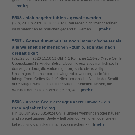
gebracht)mit HOFFNUNG kann man anscheinend alles verkaufen!
mehr
... [
]
5508 - sich begehrt fühlen - gewollt werden
(Sun, 28 Jun 2026 16:16:33 GMT) wir reden nicht mehr darüber,
mehr
dass menschen es brauchen gegehrt zu werden ... ... [
]
5507 - Gottes dummheit ist noch immer g'scheiter als
alle weisheit der menschen - zum 5. sonntag nach
dreifaltigkeit
(Sat, 27 Jun 2026 15:56:52 GMT) 1.Korinther 1,18-25 (Neue Genfer
Übersetzung)18 Mit der Botschaft vom Kreuz ist es nämlich so: In
den Augen derer, die verloren gehen, ist sie etwas völlig
Unsinniges; für uns aber, die wir gerettet werden, ist sie ´der
Inbegriff von` Gottes Kraft.19 Nicht umsonst heißt es in der Schrift:
»Die Klugen werde ich an ihrer Klugheit scheitern lassen; die
mehr
Weisheit derer, die als weise gelten, wer... [
]
5506 - unsere Seele erzeugt unsere umwelt - ein
theologischer freitag
(Fri, 26 Jun 2026 08:50:24 GMT) unsere wohnungen oder häuser
sind spiegel unserer Seele – hell oder dunkel, offen oder wie ein
mehr
keller, ... und damit kann man etwas machen ;-) ... [
]