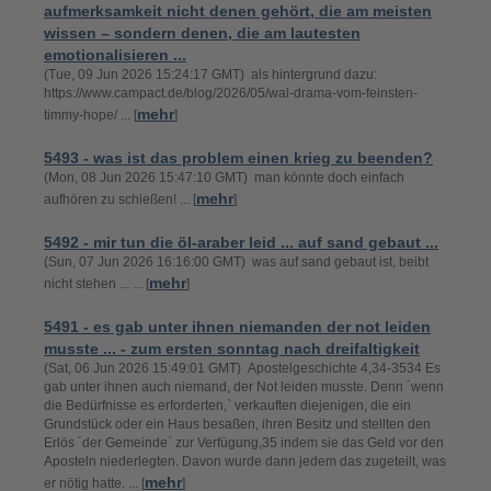
aufmerksamkeit nicht denen gehört, die am meisten
wissen – sondern denen, die am lautesten
emotionalisieren ...
(Tue, 09 Jun 2026 15:24:17 GMT) als hintergrund dazu:
https://www.campact.de/blog/2026/05/wal-drama-vom-feinsten-
mehr
timmy-hope/ ... [
]
5493 - was ist das problem einen krieg zu beenden?
(Mon, 08 Jun 2026 15:47:10 GMT) man könnte doch einfach
mehr
aufhören zu schießen! ... [
]
5492 - mir tun die öl-araber leid ... auf sand gebaut ...
(Sun, 07 Jun 2026 16:16:00 GMT) was auf sand gebaut ist, beibt
mehr
nicht stehen ... ... [
]
5491 - es gab unter ihnen niemanden der not leiden
musste ... - zum ersten sonntag nach dreifaltigkeit
(Sat, 06 Jun 2026 15:49:01 GMT) Apostelgeschichte 4,34-3534 Es
gab unter ihnen auch niemand, der Not leiden musste. Denn ´wenn
die Bedürfnisse es erforderten,` verkauften diejenigen, die ein
Grundstück oder ein Haus besaßen, ihren Besitz und stellten den
Erlös ´der Gemeinde` zur Verfügung,35 indem sie das Geld vor den
Aposteln niederlegten. Davon wurde dann jedem das zugeteilt, was
mehr
er nötig hatte. ... [
]