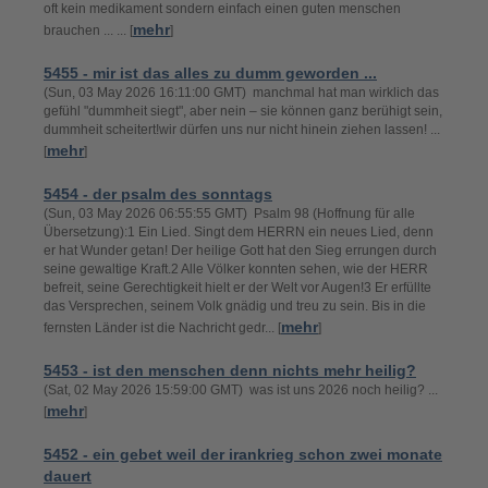
oft kein medikament sondern einfach einen guten menschen
mehr
brauchen ... ... [
]
5455 - mir ist das alles zu dumm geworden ...
(Sun, 03 May 2026 16:11:00 GMT) manchmal hat man wirklich das
gefühl "dummheit siegt", aber nein – sie können ganz berühigt sein,
dummheit scheitert!wir dürfen uns nur nicht hinein ziehen lassen! ...
mehr
[
]
5454 - der psalm des sonntags
(Sun, 03 May 2026 06:55:55 GMT) Psalm 98 (Hoffnung für alle
Übersetzung):1 Ein Lied. Singt dem HERRN ein neues Lied, denn
er hat Wunder getan! Der heilige Gott hat den Sieg errungen durch
seine gewaltige Kraft.2 Alle Völker konnten sehen, wie der HERR
befreit, seine Gerechtigkeit hielt er der Welt vor Augen!3 Er erfüllte
das Versprechen, seinem Volk gnädig und treu zu sein. Bis in die
mehr
fernsten Länder ist die Nachricht gedr... [
]
5453 - ist den menschen denn nichts mehr heilig?
(Sat, 02 May 2026 15:59:00 GMT) was ist uns 2026 noch heilig? ...
mehr
[
]
5452 - ein gebet weil der irankrieg schon zwei monate
dauert