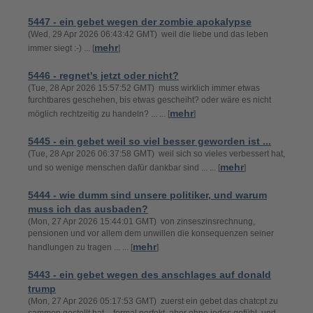
5447 - ein gebet wegen der zombie apokalypse
(Wed, 29 Apr 2026 06:43:42 GMT) weil die liebe und das leben
mehr
immer siegt :-) ... [
]
5446 - regnet's jetzt oder nicht?
(Tue, 28 Apr 2026 15:57:52 GMT) muss wirklich immer etwas
furchtbares geschehen, bis etwas gescheiht? oder wäre es nicht
mehr
möglich rechtzeitig zu handeln? ... ... [
]
5445 - ein gebet weil so viel besser geworden ist ...
(Tue, 28 Apr 2026 06:37:58 GMT) weil sich so vieles verbessert hat,
mehr
und so wenige menschen dafür dankbar sind ... ... [
]
5444 - wie dumm sind unsere politiker, und warum
muss ich das ausbaden?
(Mon, 27 Apr 2026 15:44:01 GMT) von zinseszinsrechnung,
pensionen und vor allem dem unwillen die konsequenzen seiner
mehr
handlungen zu tragen ... ... [
]
5443 - ein gebet wegen des anschlages auf donald
trump
(Mon, 27 Apr 2026 05:17:53 GMT) zuerst ein gebet das chatcpt zu