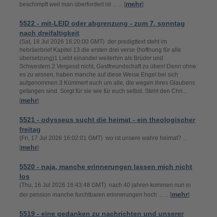
mehr
beschimpft weil man überfordert ist ... ... [
]
5522 - mit-LEID oder abgrenzung - zum 7. sonntag
nach dreifaltigkeit
(Sat, 18 Jul 2026 16:20:00 GMT) der predigttext steht im
hebräerbrief Kapitel 13 die ersten drei verse (hoffnung für alle
übersetzung)1 Liebt einander weiterhin als Brüder und
Schwestern.2 Vergesst nicht, Gastfreundschaft zu üben! Denn ohne
es zu wissen, haben manche auf diese Weise Engel bei sich
aufgenommen.3 Kümmert euch um alle, die wegen ihres Glaubens
gefangen sind. Sorgt für sie wie für euch selbst. Steht den Chri...
mehr
[
]
5521 - odysseus sucht die heimat - ein theologischer
freitag
(Fri, 17 Jul 2026 16:02:01 GMT) wo ist unsere wahre heimat? ...
mehr
[
]
5520 - naja, manche erinnerungen lassen mich nicht
los
(Thu, 16 Jul 2026 16:43:48 GMT) nach 40 jahren kommen nun in
mehr
der pension manche furchtbaren erinnerungen hoch ... ... [
]
5519 - eine gedanken zu nachrichten und unserer