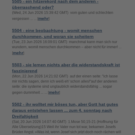
5505 - ein hitzerekord nach dem anderen -
überraschend oder?
(Wed, 24 Jun 2026 15:39:42 GMT) vom guten und schlechten
mehr
vergessen ... ... [
]
5504 - eine beobachtung - womit menschen
durchkommen, und woran sie scheitern
(Tue, 23 Jun 2026 16:09:01 GMT) manchmal kann man sich nur
wundern, womit menschen durchkommen – aber nicht für immer! ...
mehr
[
]
5503 - sie lernen nichts aber die widerstandskraft ist
faszinierend
(Mon, 22 Jun 2026 14:21:02 GMT) auf der einen seite: "ich lasse
mir nichts sagen, denn ich weiß eh' schon alles!"auf der anderen
seite: die systeme sind unglaublich widerstandsfähig ... sogar
mehr
gegen dummheit ... ... [
]
5502 - ihr wolltet mir böses tun, aber Gott hat gutes
daraus entstehen lassen ... zum 4. sonntag nach
Dreifaltigkeit
(Sat, 20 Jun 2026 14:07:40 GMT) 1.Mose 50,15-21 (Hoffnung für
Alle Übersetzung)15 Weil ihr Vater nun tot war, bekamen Josefs
Brüder Angst. »Was ist, wenn Josef sich jetzt doch noch rächen will