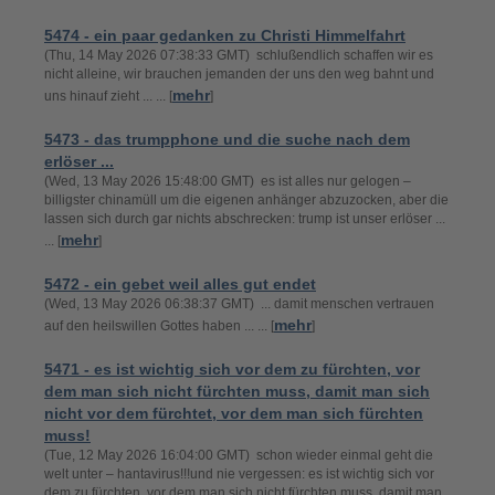
5474 - ein paar gedanken zu Christi Himmelfahrt
(Thu, 14 May 2026 07:38:33 GMT) schlußendlich schaffen wir es
nicht alleine, wir brauchen jemanden der uns den weg bahnt und
mehr
uns hinauf zieht ... ... [
]
5473 - das trumpphone und die suche nach dem
erlöser ...
(Wed, 13 May 2026 15:48:00 GMT) es ist alles nur gelogen –
billigster chinamüll um die eigenen anhänger abzuzocken, aber die
lassen sich durch gar nichts abschrecken: trump ist unser erlöser ...
mehr
... [
]
5472 - ein gebet weil alles gut endet
(Wed, 13 May 2026 06:38:37 GMT) ... damit menschen vertrauen
mehr
auf den heilswillen Gottes haben ... ... [
]
5471 - es ist wichtig sich vor dem zu fürchten, vor
dem man sich nicht fürchten muss, damit man sich
nicht vor dem fürchtet, vor dem man sich fürchten
muss!
(Tue, 12 May 2026 16:04:00 GMT) schon wieder einmal geht die
welt unter – hantavirus!!!und nie vergessen: es ist wichtig sich vor
dem zu fürchten, vor dem man sich nicht fürchten muss, damit man