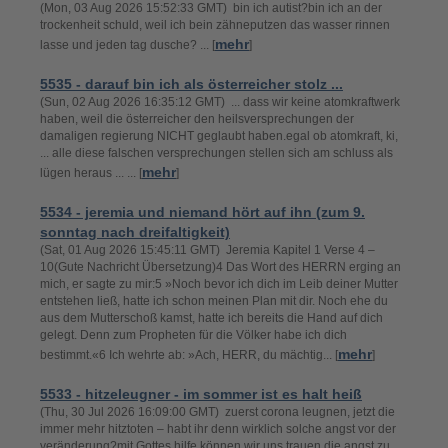
(Mon, 03 Aug 2026 15:52:33 GMT) bin ich autist?bin ich an der
trockenheit schuld, weil ich bein zähneputzen das wasser rinnen
mehr
lasse und jeden tag dusche? ... [
]
5535 - darauf bin ich als österreicher stolz ...
(Sun, 02 Aug 2026 16:35:12 GMT) ... dass wir keine atomkraftwerk
haben, weil die österreicher den heilsversprechungen der
damaligen regierung NICHT geglaubt haben.egal ob atomkraft, ki,
... alle diese falschen versprechungen stellen sich am schluss als
mehr
lügen heraus ... ... [
]
5534 - jeremia und niemand hört auf ihn (zum 9.
sonntag nach dreifaltigkeit)
(Sat, 01 Aug 2026 15:45:11 GMT) Jeremia Kapitel 1 Verse 4 –
10(Gute Nachricht Übersetzung)4 Das Wort des HERRN erging an
mich, er sagte zu mir:5 »Noch bevor ich dich im Leib deiner Mutter
entstehen ließ, hatte ich schon meinen Plan mit dir. Noch ehe du
aus dem Mutterschoß kamst, hatte ich bereits die Hand auf dich
gelegt. Denn zum Propheten für die Völker habe ich dich
mehr
bestimmt.«6 Ich wehrte ab: »Ach, HERR, du mächtig... [
]
5533 - hitzeleugner - im sommer ist es halt heiß
(Thu, 30 Jul 2026 16:09:00 GMT) zuerst corona leugnen, jetzt die
immer mehr hitztoten – habt ihr denn wirklich solche angst vor der
veränderung?mit Gottes hilfe können wir uns trauen die angst zu