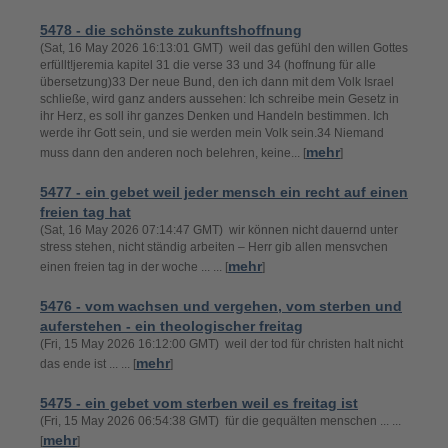
5478 - die schönste zukunftshoffnung
(Sat, 16 May 2026 16:13:01 GMT) weil das gefühl den willen Gottes
erfüllt!jeremia kapitel 31 die verse 33 und 34 (hoffnung für alle
übersetzung)33 Der neue Bund, den ich dann mit dem Volk Israel
schließe, wird ganz anders aussehen: Ich schreibe mein Gesetz in
ihr Herz, es soll ihr ganzes Denken und Handeln bestimmen. Ich
werde ihr Gott sein, und sie werden mein Volk sein.34 Niemand
mehr
muss dann den anderen noch belehren, keine... [
]
5477 - ein gebet weil jeder mensch ein recht auf einen
freien tag hat
(Sat, 16 May 2026 07:14:47 GMT) wir können nicht dauernd unter
stress stehen, nicht ständig arbeiten – Herr gib allen mensvchen
mehr
einen freien tag in der woche ... ... [
]
5476 - vom wachsen und vergehen, vom sterben und
auferstehen - ein theologischer freitag
(Fri, 15 May 2026 16:12:00 GMT) weil der tod für christen halt nicht
mehr
das ende ist ... ... [
]
5475 - ein gebet vom sterben weil es freitag ist
(Fri, 15 May 2026 06:54:38 GMT) für die gequälten menschen ... ...
mehr
[
]