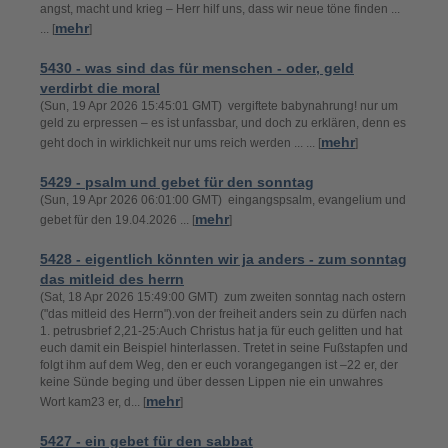
angst, macht und krieg – Herr hilf uns, dass wir neue töne finden ...
mehr
... [
]
5430 - was sind das für menschen - oder, geld
verdirbt die moral
(Sun, 19 Apr 2026 15:45:01 GMT) vergiftete babynahrung! nur um
geld zu erpressen – es ist unfassbar, und doch zu erklären, denn es
mehr
geht doch in wirklichkeit nur ums reich werden ... ... [
]
5429 - psalm und gebet für den sonntag
(Sun, 19 Apr 2026 06:01:00 GMT) eingangspsalm, evangelium und
mehr
gebet für den 19.04.2026 ... [
]
5428 - eigentlich könnten wir ja anders - zum sonntag
das mitleid des herrn
(Sat, 18 Apr 2026 15:49:00 GMT) zum zweiten sonntag nach ostern
("das mitleid des Herrn").von der freiheit anders sein zu dürfen nach
1. petrusbrief 2,21-25:Auch Christus hat ja für euch gelitten und hat
euch damit ein Beispiel hinterlassen. Tretet in seine Fußstapfen und
folgt ihm auf dem Weg, den er euch vorangegangen ist –22 er, der
keine Sünde beging und über dessen Lippen nie ein unwahres
mehr
Wort kam23 er, d... [
]
5427 - ein gebet für den sabbat