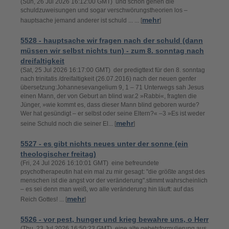
(Sun, 26 Jul 2026 16:12:00 GMT) und schon gehen die
schuldzuweisungen und sogar verschwörungstheorien los –
mehr
hauptsache jemand anderer ist schuld ... ... [
]
5528 - hauptsache wir fragen nach der schuld (dann
müssen wir selbst nichts tun) - zum 8. sonntag nach
dreifaltigkeit
(Sat, 25 Jul 2026 16:17:00 GMT) der predigttext für den 8. sonntag
nach trinitatis /dreifaltigkeit (26.07.2016) nach der neuen genfer
übersetzung:Johannesevangelium 9, 1 – 71 Unterwegs sah Jesus
einen Mann, der von Geburt an blind war.2 »Rabbi«, fragten die
Jünger, »wie kommt es, dass dieser Mann blind geboren wurde?
Wer hat gesündigt – er selbst oder seine Eltern?« –3 »Es ist weder
mehr
seine Schuld noch die seiner El... [
]
5527 - es gibt nichts neues unter der sonne (ein
theologischer freitag)
(Fri, 24 Jul 2026 16:10:01 GMT) eine befreundete
psychotherapeutin hat ein mal zu mir gesagt: "die größte angst des
menschen ist die angst vor der veränderung".stimmt wahrscheinlich
– es sei denn man weiß, wo alle veränderung hin läuft: auf das
mehr
Reich Gottes! ... [
]
5526 - vor pest, hunger und krieg bewahre uns, o Herr
(Thu, 23 Jul 2026 16:50:23 GMT) eine alte gebetsformulierung aus