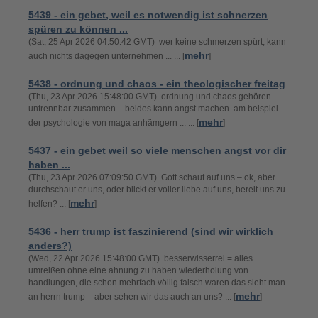
5439 - ein gebet, weil es notwendig ist schnerzen
spüren zu können ...
(Sat, 25 Apr 2026 04:50:42 GMT) wer keine schmerzen spürt, kann
mehr
auch nichts dagegen unternehmen ... ... [
]
5438 - ordnung und chaos - ein theologischer freitag
(Thu, 23 Apr 2026 15:48:00 GMT) ordnung und chaos gehören
untrennbar zusammen – beides kann angst machen. am beispiel
mehr
der psychologie von maga anhämgern ... ... [
]
5437 - ein gebet weil so viele menschen angst vor dir
haben ...
(Thu, 23 Apr 2026 07:09:50 GMT) Gott schaut auf uns – ok, aber
durchschaut er uns, oder blickt er voller liebe auf uns, bereit uns zu
mehr
helfen? ... [
]
5436 - herr trump ist faszinierend (sind wir wirklich
anders?)
(Wed, 22 Apr 2026 15:48:00 GMT) besserwisserrei = alles
umreißen ohne eine ahnung zu haben.wiederholung von
handlungen, die schon mehrfach völlig falsch waren.das sieht man
mehr
an herrn trump – aber sehen wir das auch an uns? ... [
]