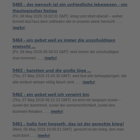
5465 - der mensch ist ein unfriedliche lebewesen - ein
theologischer freitag
(Fri, 08 May 2026 16:02:01 GMT) krieg und streit überall – woher
kommt das?aus dem unfrieden der in unserer seele herrscht ... ...
mehr
[
]
5464 - ein gebet weil es immer die unschuldigen
erwischt ...
(Fri, 08 May 2026 06:30:02 GMT) weil immer die unschuldigen
mehr
dran kommen ... ... [
]
5463 - karotten und die große lüge ...
(Thu, 07 May 2026 15:45:30 GMT) weil fast alle behauptungen, die
mehr
alle einfach wissen völlig falsch sind ... ... [
]
5462 - ein gebet weil ich verwirrt bin
(Thu, 07 May 2026 06:21:22 GMT) es wird mir langsam zuviel –
zuviel der dummheit, zuviel der unmenschlichkeit, zuviel des
mehr
dummen theaters ... ... [
]
5461 - hallo herr hegseth, das ist der gerechte krieg!
(Wed, 06 May 2026 16:06:01 GMT) gerecht ist der krieg, den man
mehr
nicht führt ... ... [
]