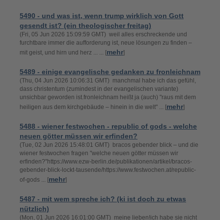
5490 - und was ist, wenn trump wirklich von Gott
gesendt ist? (ein theologischer freitag)
(Fri, 05 Jun 2026 15:09:59 GMT) weil alles erschreckende und
furchtbare immer die aufforderung ist, neue lösungen zu finden –
mehr
mit geist, und hirn und herz ... ... [
]
5489 - einige evangelische gedanken zu fronleichnam
(Thu, 04 Jun 2026 10:06:31 GMT) manchmal habe ich das gefühl,
dass christentum (zumindest in der evangelischen variante)
unsichbar geworden ist.fronleichnam heißt ja (auch) "raus mit dem
mehr
heiligen aus dem kirchgebäude – hinein in die welt" ... [
]
5488 - wiener festwochen - republic of gods - welche
neuen götter müssen wir erfinden?
(Tue, 02 Jun 2026 15:48:01 GMT) bracos gebender blick – und die
wiener festwochen fragen "welche neuen götter müssen wir
erfinden?"https://www.ezw-berlin.de/publikationen/artikel/bracos-
gebender-blick-lockt-tausende/https://www.festwochen.at/republic-
mehr
of-gods ... [
]
5487 - mit wem spreche ich? (ki ist doch zu etwas
nützlich)
(Mon, 01 Jun 2026 16:01:00 GMT) meine lieben!ich habe sie nicht