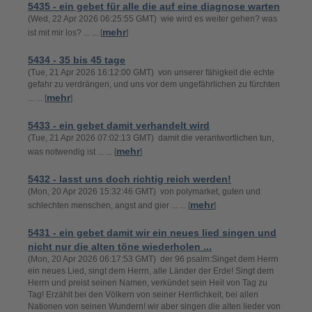
5435 - ein gebet für alle die auf eine diagnose warten
(Wed, 22 Apr 2026 06:25:55 GMT) wie wird es weiter gehen? was
mehr
ist mit mir los? ... ... [
]
5434 - 35 bis 45 tage
(Tue, 21 Apr 2026 16:12:00 GMT) von unserer fähigkeit die echte
gefahr zu verdrängen, und uns vor dem ungefährlichen zu fürchten
mehr
... ... [
]
5433 - ein gebet damit verhandelt wird
(Tue, 21 Apr 2026 07:02:13 GMT) damit die verantwortlichen tun,
mehr
was notwendig ist ... ... [
]
5432 - lasst uns doch richtig reich werden!
(Mon, 20 Apr 2026 15:32:46 GMT) von polymarket, guten und
mehr
schlechten menschen, angst and gier ... ... [
]
5431 - ein gebet damit wir ein neues lied singen und
nicht nur die alten töne wiederholen ...
(Mon, 20 Apr 2026 06:17:53 GMT) der 96 psalm:Singet dem Herrn
ein neues Lied, singt dem Herrn, alle Länder der Erde! Singt dem
Herrn und preist seinen Namen, verkündet sein Heil von Tag zu
Tag! Erzählt bei den Völkern von seiner Herrlichkeit, bei allen
Nationen von seinen Wundern! wir aber singen die alten lieder von