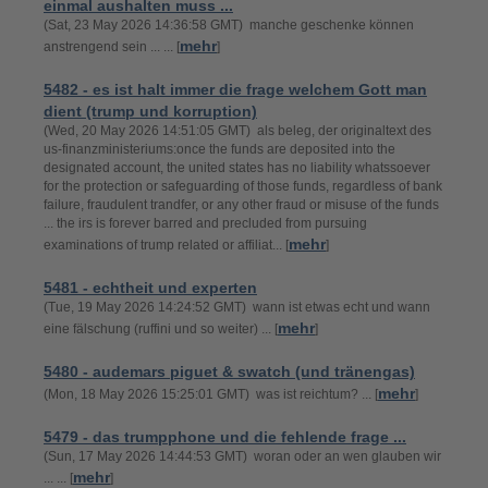
einmal aushalten muss ...
(Sat, 23 May 2026 14:36:58 GMT) manche geschenke können
mehr
anstrengend sein ... ... [
]
5482 - es ist halt immer die frage welchem Gott man
dient (trump und korruption)
(Wed, 20 May 2026 14:51:05 GMT) als beleg, der originaltext des
us-finanzministeriums:once the funds are deposited into the
designated account, the united states has no liability whatssoever
for the protection or safeguarding of those funds, regardless of bank
failure, fraudulent trandfer, or any other fraud or misuse of the funds
... the irs is forever barred and precluded from pursuing
mehr
examinations of trump related or affiliat... [
]
5481 - echtheit und experten
(Tue, 19 May 2026 14:24:52 GMT) wann ist etwas echt und wann
mehr
eine fälschung (ruffini und so weiter) ... [
]
5480 - audemars piguet & swatch (und tränengas)
mehr
(Mon, 18 May 2026 15:25:01 GMT) was ist reichtum? ... [
]
5479 - das trumpphone und die fehlende frage ...
(Sun, 17 May 2026 14:44:53 GMT) woran oder an wen glauben wir
mehr
... ... [
]