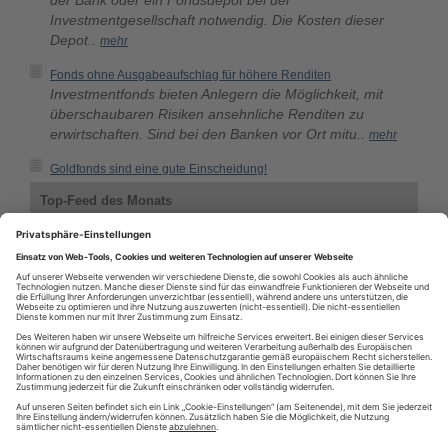
der Bank oder ein Fondsdepot bei der
Investmentgesellschaft notwendig. Die Kosten dieser
Depot..
mehr
Fonds ohne Ausgabeaufschlag für höhere Renditen
Investmentfonds bieten Anlegern die Möglichkeit, mit
überschaubaren Risiken ansehnliche Renditen zu
erwirtschaften. Sind bei den Banken vor Ort mitu..
mehr
Goldfonds sind eine gute Einscheidung!
Top-Feed des Monats
Top-Feeds des Monats aus der Kategorie: Finanzen & Wirtschaft >
Fonds
Bilanz-Blog.de
Hedgeweb.net - Hedge Funds | Alternative Investments | Database
FIDURA Private Equity Fonds - RSS Feed