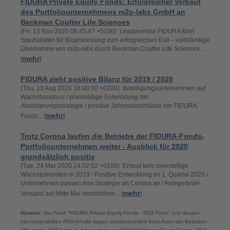
FIDURA Private Equity Fonds: Erfolgreicher Verkauf
des Portfoliounternehmens m2p-labs GmbH an
Beckman Coulter Life Sciences
(Fri, 13 Nov 2020 06:45:47 +0100) Leadinvestor FIDURA führt
Spezialisten für Bioprocessing zum erfolgreichen Exit – vollständige
Übernahme von m2p-labs durch Beckman Coulter Life Sciences...
mehr
[
]
FIDURA zieht positive Bilanz für 2019 / 2020
(Thu, 13 Aug 2020 16:00:00 +0200) Beteiligungsunternehmen auf
Wachstumskurs / planmäßige Entwicklung der
Absicherungsstrategie / positive Jahresabschlüsse der FIDURA
mehr
Fonds... [
]
Trotz Corona laufen die Betriebe der FIDURA-Fonds-
Portfoliounternehmen weiter - Ausblick für 2020
grundsätzlich positiv
(Tue, 24 Mar 2020 14:02:52 +0100) Erneut teils zweistellige
Wachstumsraten in 2019 / Positive Entwicklung im 1. Quartal 2020 /
Unternehmen passen ihre Strategie an Corona an / Anlegerbrief-
mehr
Versand auf Mitte Mai verschoben... [
]
Hinweis:
Der Feed "FIDURA Private Equity Fonds - RSS Feed" und dessen
hier dargestellten RSS-Inhalte liegen urheberrechtlich beim Autor der Betreiber-