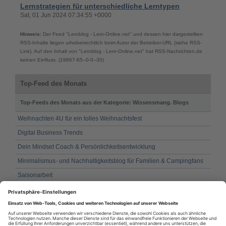
Lernstrategien für unterschiedliche Lerntypen
Sat, 01 Jun 2024 07:34:55 +0000
Hinweis:
Der Feed "Lernblog - Lern-Online.net" und dessen hier dargestellten
RSS-Inhalte liegen urheberrechtlich beim Autor der Betreiber-URL (siehe RSS-
Link). Auf den Inhalt von "Lernblog - Lern-Online.net" hat RSS-Nachrichten.de
keinen Einfluss. (19867-65--0-0--30)
Top-Feed des Monats
Top-Feeds des Monats aus der Kategorie: Wissensmang. Blogs
Weihnachten 4U für ein tolles Weihnachtsfest
Digital Business Trends
Dein Mindset Coach & Persönlichkeitsentwicklung
Minimalismus- und Nachhaltigkeitsblog für Familien & Campingfans
Saisonarbeit
Lernblog - Lern-Online.net
Bauherrn Blog
Tafeldeko GmbH