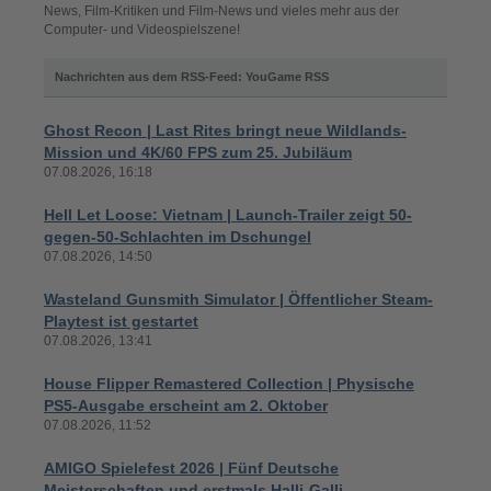
News, Film-Kritiken und Film-News und vieles mehr aus der
Computer- und Videospielszene!
Nachrichten aus dem RSS-Feed: YouGame RSS
Ghost Recon | Last Rites bringt neue Wildlands-
Mission und 4K/60 FPS zum 25. Jubiläum
07.08.2026, 16:18
Hell Let Loose: Vietnam | Launch-Trailer zeigt 50-
gegen-50-Schlachten im Dschungel
07.08.2026, 14:50
Wasteland Gunsmith Simulator | Öffentlicher Steam-
Playtest ist gestartet
07.08.2026, 13:41
House Flipper Remastered Collection | Physische
PS5-Ausgabe erscheint am 2. Oktober
07.08.2026, 11:52
AMIGO Spielefest 2026 | Fünf Deutsche
Meisterschaften und erstmals Halli-Galli-