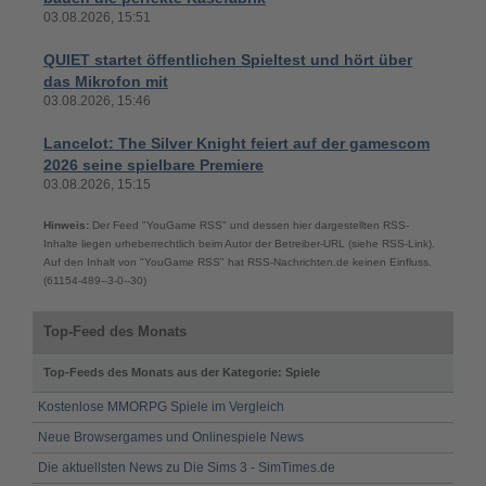
03.08.2026, 15:51
QUIET startet öffentlichen Spieltest und hört über
das Mikrofon mit
03.08.2026, 15:46
Lancelot: The Silver Knight feiert auf der gamescom
2026 seine spielbare Premiere
03.08.2026, 15:15
Hinweis:
Der Feed "YouGame RSS" und dessen hier dargestellten RSS-
Inhalte liegen urheberrechtlich beim Autor der Betreiber-URL (siehe RSS-Link).
Auf den Inhalt von "YouGame RSS" hat RSS-Nachrichten.de keinen Einfluss.
(61154-489--3-0--30)
Top-Feed des Monats
Top-Feeds des Monats aus der Kategorie: Spiele
Kostenlose MMORPG Spiele im Vergleich
Neue Browsergames und Onlinespiele News
Die aktuellsten News zu Die Sims 3 - SimTimes.de