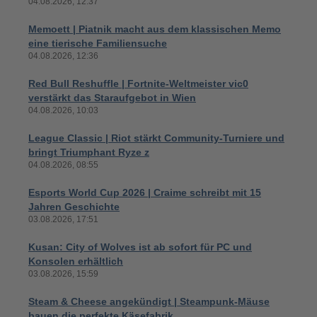
04.08.2026, 12:37
Memoett | Piatnik macht aus dem klassischen Memo
eine tierische Familiensuche
04.08.2026, 12:36
Red Bull Reshuffle | Fortnite-Weltmeister vic0
verstärkt das Staraufgebot in Wien
04.08.2026, 10:03
League Classic | Riot stärkt Community-Turniere und
bringt Triumphant Ryze z
04.08.2026, 08:55
Esports World Cup 2026 | Craime schreibt mit 15
Jahren Geschichte
03.08.2026, 17:51
Kusan: City of Wolves ist ab sofort für PC und
Konsolen erhältlich
03.08.2026, 15:59
Steam & Cheese angekündigt | Steampunk-Mäuse
bauen die perfekte Käsefabrik