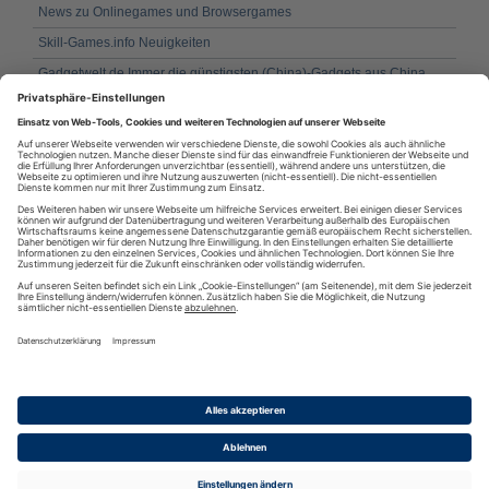
News zu Onlinegames und Browsergames
Skill-Games.info Neuigkeiten
Gadgetwelt.de Immer die günstigsten (China)-Gadgets aus China
und der ganzen Welt!
Das deutsche PlayStation 3 Forum
SEGA Blog
Online Geld gewinnen - alle online Spiele
TopBG.de - Top Browsergames
RSS
·
RSS Reader
·
Podcatcher
·
RSSFeed eintragen
·
Verzeichnis
Datenschutzinformationen
·
Cookie-Einstellungen
·
Impressum · AGB
& Nutzungsbedingungen
·
Partnerprogramme
·
Sitemap