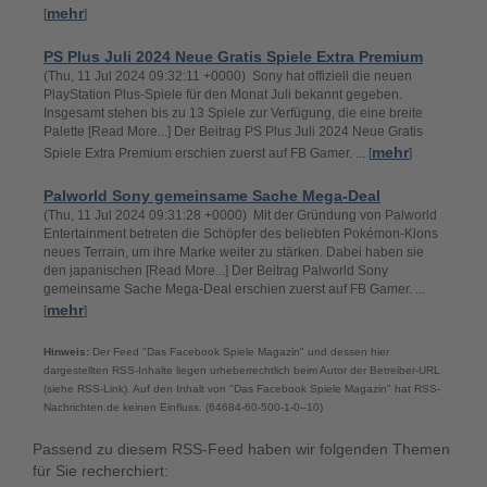
mehr
[
]
PS Plus Juli 2024 Neue Gratis Spiele Extra Premium
(Thu, 11 Jul 2024 09:32:11 +0000) Sony hat offiziell die neuen
PlayStation Plus-Spiele für den Monat Juli bekannt gegeben.
Insgesamt stehen bis zu 13 Spiele zur Verfügung, die eine breite
Palette [Read More...] Der Beitrag PS Plus Juli 2024 Neue Gratis
mehr
Spiele Extra Premium erschien zuerst auf FB Gamer. ... [
]
Palworld Sony gemeinsame Sache Mega-Deal
(Thu, 11 Jul 2024 09:31:28 +0000) Mit der Gründung von Palworld
Entertainment betreten die Schöpfer des beliebten Pokémon-Klons
neues Terrain, um ihre Marke weiter zu stärken. Dabei haben sie
den japanischen [Read More...] Der Beitrag Palworld Sony
gemeinsame Sache Mega-Deal erschien zuerst auf FB Gamer. ...
mehr
[
]
Hinweis:
Der Feed "Das Facebook Spiele Magazin" und dessen hier
dargestellten RSS-Inhalte liegen urheberrechtlich beim Autor der Betreiber-URL
(siehe RSS-Link). Auf den Inhalt von "Das Facebook Spiele Magazin" hat RSS-
Nachrichten.de keinen Einfluss. (64684-60-500-1-0--10)
Passend zu diesem RSS-Feed haben wir folgenden Themen
für Sie recherchiert: