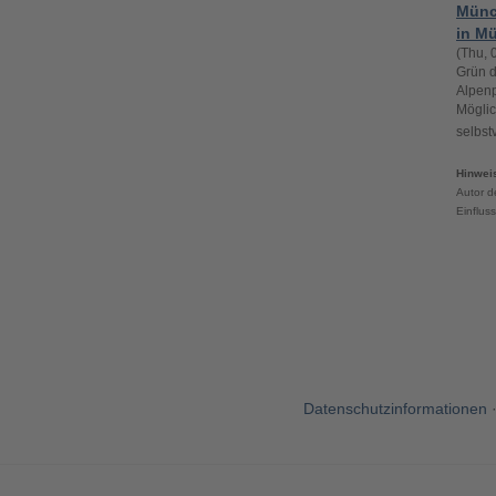
Münc
in M
(Thu, 
Grün d
Alpenp
Möglic
selbst
Hinwei
Autor d
Einflus
Datenschutzinformationen