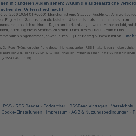
hen mit anderen Augen sehen: Warum die augenärztliche Versor
ünchen den Unterschied macht
02 Jul 2026 10:54:04 +0000) München ist eine Stadt der Ausblicke. Vom weitläufig
es Englischen Gartens über die belebten Ufer der Isar bis hin zum imposanten
anorama, das sich an klaren Tagen am Horizont zeigt – wer in München lebt, hat d
hkeit, jeden Tag etwas Schönes zu sehen. Doch dieses Erlebnis wird oft als
mehr
verständlich hingenommen, obwohl gutes […] Der Beitrag München mit an... [
s:
Der Feed "München sehen" und dessen hier dargestellten RSS-Inhalte liegen urheberrechtlich
er Betreiber-URL (siehe RSS-Link). Auf den Inhalt von "München sehen" hat RSS-Nachrichten.de
s. (78523-1-40-1-0--10)
RSS
·
RSS Reader
·
Podcatcher
·
RSSFeed eintragen
·
Verzeichnis
·
Cookie-Einstellungen
·
Impressum · AGB & Nutzungsbedingungen
·
P