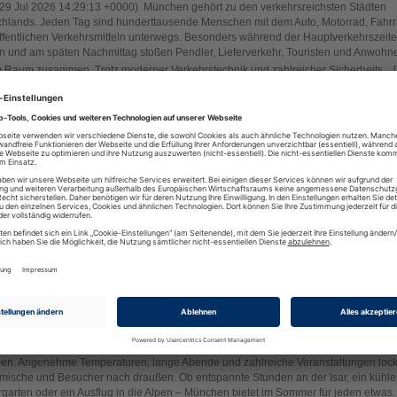
29 Jul 2026 14:29:13 +0000) München gehört zu den verkehrsreichsten Städten
hlands. Jeden Tag sind hunderttausende Menschen mit dem Auto, Motorrad, Fahr
ffentlichen Verkehrsmitteln unterwegs. Besonders während der Hauptverkehrszeit
 und am späten Nachmittag stoßen Pendler, Lieferverkehr, Touristen und Anwohne
Raum zusammen. Trotz moderner Verkehrstechnik und zahlreicher Sicherheits... [
 Ramen in München: Unser Erfahrungsbericht
23 Jul 2026 07:36:56 +0000) Wir haben Hako Ramen bereits in Berlin kennengele
inen sehr positiven Eindruck von der Küche gewonnen. Umso mehr hat es uns gefre
as Franchise-Konzept inzwischen auch in der bayerischen Landeshauptstadt vertr
ie aromatischen Ramen, die sorgfältig zubereiteten Brühen und die authentischen
mehr
schen Spezialitäten konnten uns bereits in Berlin überzeugen. Ob Hak... [
]
ärkte in München: Standorte & Service
21 Jul 2026 12:17:00 +0000) Ihr sucht nach einem passenden Baumarkt in Münch
erung, Heimwerken, Gartenarbeit oder ein größeres Bauprojekt – die Auswahl an
kten in der bayerischen Landeshauptstadt ist groß. Von BAUHAUS über OBI und
n zu Hornbach und weiteren Anbietern findet ihr zahlreiche Märkte mit umfangreich
mehr
enten für private und gewerbliche Kunden. Je nach Standort [R... [
]
er in München – Die schönsten Erlebnisse und Ausflugsziele
16 Jul 2026 11:30:33 +0000) Der Sommer gehört zu den schönsten Jahreszeiten i
en. Angenehme Temperaturen, lange Abende und zahlreiche Veranstaltungen loc
mische und Besucher nach draußen. Ob entspannte Stunden an der Isar, ein kühle
rgarten oder ein Ausflug in die Alpen – München bietet im Sommer für jeden etwas