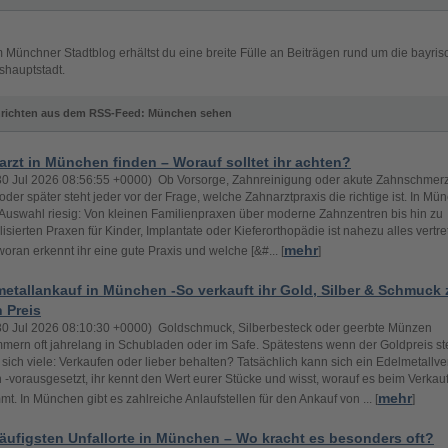
m Münchner Stadtblog erhältst du eine breite Fülle an Beiträgen rund um die bayris
hauptstadt.
richten aus dem RSS-Feed: München sehen
rzt in München finden – Worauf solltet ihr achten?
30 Jul 2026 08:56:55 +0000) Ob Vorsorge, Zahnreinigung oder akute Zahnschmer
 oder später steht jeder vor der Frage, welche Zahnarztpraxis die richtige ist. In Mü
e Auswahl riesig: Von kleinen Familienpraxen über moderne Zahnzentren bis hin zu
lisierten Praxen für Kinder, Implantate oder Kieferorthopädie ist nahezu alles vertre
mehr
oran erkennt ihr eine gute Praxis und welche [&#... [
]
etallankauf in München -So verkauft ihr Gold, Silber & Schmuck
n Preis
30 Jul 2026 08:10:30 +0000) Goldschmuck, Silberbesteck oder geerbte Münzen
mern oft jahrelang in Schubladen oder im Safe. Spätestens wenn der Goldpreis ste
 sich viele: Verkaufen oder lieber behalten? Tatsächlich kann sich ein Edelmetallve
 -vorausgesetzt, ihr kennt den Wert eurer Stücke und wisst, worauf es beim Verkau
mehr
t. In München gibt es zahlreiche Anlaufstellen für den Ankauf von ... [
]
äufigsten Unfallorte in München – Wo kracht es besonders oft?