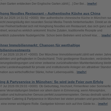
mehr
chen Garten entdecken Der Englische Garten zählt […] Der Bei... [
]
hong Noodles Restaurant – Authentische Küche aus China
08 Jul 2026 14:31:52 +0000) Wer authentische chinesische Küche in München suc
icht zwangsläufig den neuesten Social-Media-Trends hinterherlaufen. Direkt an d
er Freiheit befindet sich mit Honghong Noodles ein Restaurant, das sich ganz au
triert, worauf es wirklich ankommt: frische Zutaten, traditionelle Rezepte und
mehr
rklich zubereitete Nudelgerichte. Schon beim Betreten wird schnell klar, ... [
hner Immobilienmarkt: Chancen für werthaltige
bilieninvestments
07 Jul 2026 10:26:47 +0000) Der Münchner Immobilienmarkt zählt seit vielen Jahr
abilsten und gefragtesten in Deutschland. Trotz gestiegener Baukosten, veränderte
ierungsbedingungen und einer zeitweise zurückhaltenden Marktentwicklung bleibt
sche Landeshauptstadt für private und institutionelle Anleger ein attraktiver Standor
mehr
ation aus wirtschaftlicher Stärke, hoher Lebensqualitä... [
]
ing & Partyservice in München: So wird jede Feier zum Erfolg
07 Jul 2026 09:29:03 +0000) Ob Geburtstag, Hochzeit, Firmenfeier oder Sommerfes
ene Veranstaltungen bleiben vor allem dann in Erinnerung, wenn Atmosphäre,
sation und kulinarischer Genuss perfekt zusammenspielen. Genau deshalb spielt 
sioneller Catering & Partyservice in München bei vielen privaten und geschäftliche
mehr
 eine immer wichtigere Rolle. Gastgeber können sich auf ihre Gäste ko... [
]