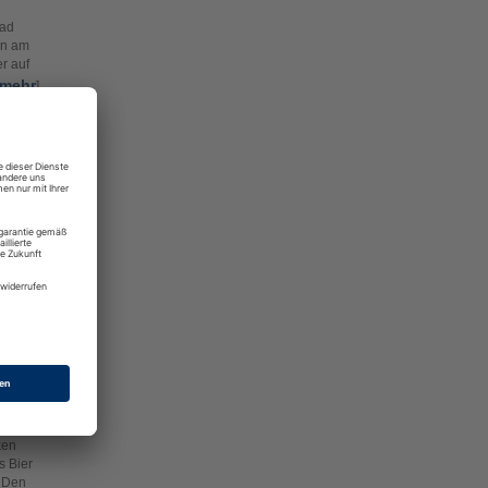
rad
en am
r auf
mehr
]
rnt und
ut,
eten
en? Ob
 toom
en
n
ken
s Bier
. Den