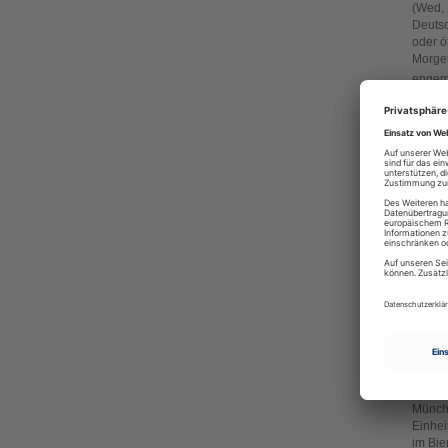
(Wed, 
Deutsc
oder ö
Morgen
engem 
Hako
(Thu, 
dort e
dass d
ist. D
japani
Baum
(Tue, 
Renovi
Baumär
bis hi
Sortim
Somm
(Thu, 
Münch
Einhei
im Bie