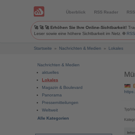
Überblick
RSS Reader
RSS
🚀 🚀 🚀 Erhöhen Sie Ihre Online-Sichtbarkeit!
Trag
Leser sowie eine höhere Sichtbarkeit im Netz. 🌐
RSS
Startseite
»
Nachrichten & Medien
»
Lokales
Nachrichten & Medien
aktuelles
Mü
Lokales
Magazin & Boulevard
https
Panorama
Pressemitteilungen
Typ/Vi
Weltweit
Alle Kategorien
Katego
Info