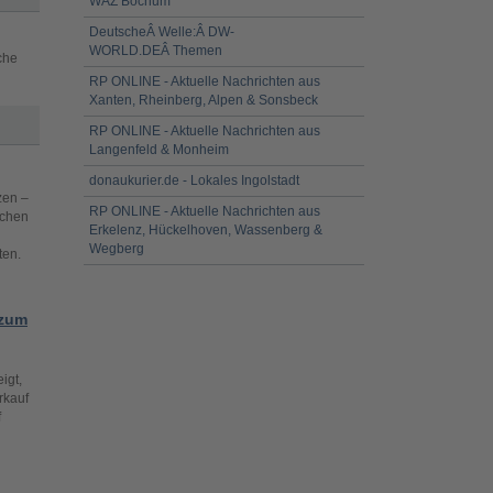
WAZ Bochum
DeutscheÂ Welle:Â DW-
WORLD.DEÂ Themen
che
RP ONLINE - Aktuelle Nachrichten aus
Xanten, Rheinberg, Alpen & Sonsbeck
RP ONLINE - Aktuelle Nachrichten aus
Langenfeld & Monheim
donaukurier.de - Lokales Ingolstadt
zen –
RP ONLINE - Aktuelle Nachrichten aus
nchen
Erkelenz, Hückelhoven, Wassenberg &
Wegberg
ten.
 zum
igt,
rkauf
f