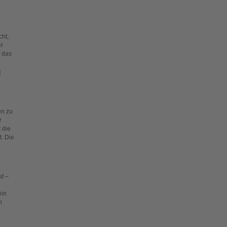
ht,
er
f das
]
en zu
r
 die
t. Die
t –
ein
n