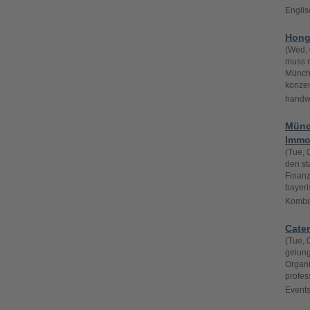
Englis
Hong
(Wed, 
muss n
Münchn
konzen
handwe
Münc
Immo
(Tue, 
den st
Finanz
bayeri
Kombin
Cater
(Tue, 
gelung
Organi
profes
Events