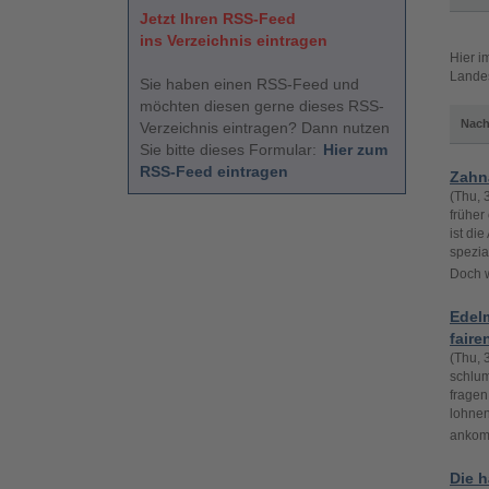
Jetzt Ihren RSS-Feed
ins Verzeichnis eintragen
Hier i
Landes
Sie haben einen RSS-Feed und
möchten diesen gerne dieses RSS-
Nach
Verzeichnis eintragen? Dann nutzen
Sie bitte dieses Formular:
Hier zum
RSS-Feed eintragen
Zahna
(Thu, 
früher
ist di
spezia
Doch w
Edelm
faire
(Thu, 
schlum
fragen
lohnen
ankomm
Die h