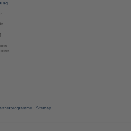
gung
en
ie
]
 beim
 keinen
artnerprogramme
·
Sitemap