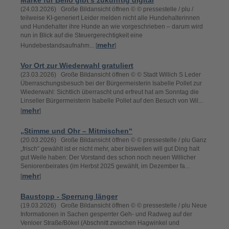
Marke für Bello gibt’s zukünftig digital
(24.03.2026) Große Bildansicht öffnen © © pressestelle / plu /
teilweise KI-generiert Leider melden nicht alle Hundehalterinnen
und Hundehalter ihre Hunde an wie vorgeschrieben – darum wird
nun in Blick auf die Steuergerechtigkeit eine
mehr
Hundebestandsaufnahm... [
]
Vor Ort zur Wiederwahl gratuliert
(23.03.2026) Große Bildansicht öffnen © © Stadt Willich S Leder
Überraschungsbesuch bei der Bürgermeisterin Isabelle Pollet zur
Wiederwahl: Sichtlich überrascht und erfreut hat am Sonntag die
Linseller Bürgermeisterin Isabelle Pollet auf den Besuch von Wil...
mehr
[
]
„Stimme und Ohr – Mitmischen“
(20.03.2026) Große Bildansicht öffnen © © pressestelle / plu Ganz
„frisch“ gewählt ist er nicht mehr, aber bisweilen will gut Ding halt
gut Weile haben: Der Vorstand des schon noch neuen Willicher
Seniorenbeirates (im Herbst 2025 gewählt, im Dezember fa...
mehr
[
]
Baustopp - Sperrung länger
(19.03.2026) Große Bildansicht öffnen © © pressestelle / plu Neue
Informationen in Sachen gesperrter Geh- und Radweg auf der
Venloer Straße/Bökel (Abschnitt zwischen Hagwinkel und