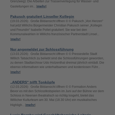
Grenzweg): Die Arbeiten zur Trassenverlegung für Wasser- und
mehr
Gasleitungen im... [
]
Pakusch gratuliert Linseller Kollegin
(19.03.2026) Große Bildansicht öffnen © © Pakusch „Von Herzen“
hat jetzt Willichs Bürgermeister Christian Pakusch seiner „Kollegin
und Freundin“ Isabelle Pollet gratuliert: Sie war bei den
Kommunalwahlen in Willichs französischer Partnerstadt Linsel...
mehr
[
]
Nur angemeldet zur Schlossführung
(13.03.2026) Große Bildansicht öffnen © © Pressestelle Stadt
Willich Tatsächlich zu beliebt sind die Schlossführungen geworden,
zu denen Stadtarchivar Udo Holzenthal dreimal jährlich einlädt. Die
ebenso informativen wie unterhaltsamen und kostenlosen Führ...
mehr
[
]
„ANDERS“ trifft Tonköpfe
(12.03.2026) Große Bildansicht öffnen © © Formation Anders
Bevor es mit den Schlossfestspielen im Juni auf der Bühne vor dem
Schloss in Neersen theatralisch so richtig losgeht, bietet das
Willicher Kulturteam am 30. Mai (18.30 Uhr) ein musikalisches
mehr
Highligh... [
]