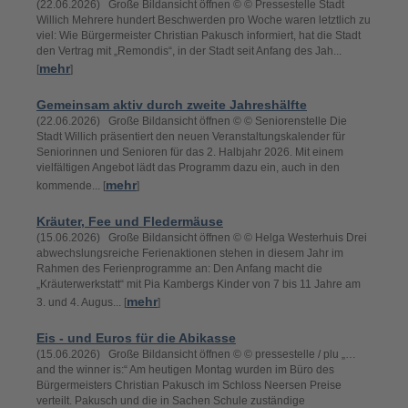
(22.06.2026) Große Bildansicht öffnen © © Pressestelle Stadt
Willich Mehrere hundert Beschwerden pro Woche waren letztlich zu
viel: Wie Bürgermeister Christian Pakusch informiert, hat die Stadt
den Vertrag mit „Remondis“, in der Stadt seit Anfang des Jah...
mehr
[
]
Gemeinsam aktiv durch zweite Jahreshälfte
(22.06.2026) Große Bildansicht öffnen © © Seniorenstelle Die
Stadt Willich präsentiert den neuen Veranstaltungskalender für
Seniorinnen und Senioren für das 2. Halbjahr 2026. Mit einem
vielfältigen Angebot lädt das Programm dazu ein, auch in den
mehr
kommende... [
]
Kräuter, Fee und Fledermäuse
(15.06.2026) Große Bildansicht öffnen © © Helga Westerhuis Drei
abwechslungsreiche Ferienaktionen stehen in diesem Jahr im
Rahmen des Ferienprogramme an: Den Anfang macht die
„Kräuterwerkstatt“ mit Pia Kambergs Kinder von 7 bis 11 Jahre am
mehr
3. und 4. Augus... [
]
Eis - und Euros für die Abikasse
(15.06.2026) Große Bildansicht öffnen © © pressestelle / plu „…
and the winner is:“ Am heutigen Montag wurden im Büro des
Bürgermeisters Christian Pakusch im Schloss Neersen Preise
verteilt. Pakusch und die in Sachen Schule zuständige