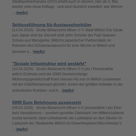
Stadtsportverbandes (SSV) erlebt auch in diesem Jahr ab 4. Mai
wieder eine neue Auflage - und wird räumlich erweitert, wie Werner
mehr
... [
]
Schlossführung für Austauschschüler
(14.04.2026) Große Bildansicht öffnen © © Stadt Willich Die Gäste
aus Japan sind da: Derzeit sind zehn Schüler der Fujii-Gakuen-
Schule aus Marugame, Willichs japanischer Partnerstadt, im
Rahmen des Schüleraustauschs für eine Woche in Willich und
mehr
genauer a... [
]
"Soziale Infrastruktur wird gestärkt"
(10.04.2026) Große Bildansicht öffnen © © plu / Pressestelle
willich Erstmals wird die GWG Gemeinnützige
Wohnungsgesellschaft Kreis Viersen AG nun in Willich zusammen
mit der ASB/Gemeinsam gGmbH, einem der größten Anbieter in der
mehr
ambulanten Kranken- und A... [
]
5000 Euro Belohnung ausgesetzt
(09.04.2026) Große Bildansicht öffnen © © pressestelle / plu Eher
kein Vandalismus – sondern gezielter Diebstahl: Am Mittwochabend
wurde bemerkt, dass Unbekannte die Ladekabel an den Säulen im
Ladepark der Stadtwerke Willich im Gewerbegebiet Münchheide V
mehr
... [
]