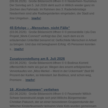
(09.06.2026) Große Bildansicht öffnen © © Niederhein-Tourismus
Der Sonntag am 5. Juli 2026 steht auch in Willich wieder ganz im
Zeichen des Fahrrads: Im Rahmen des 3. Raderlebnistags
Niederrhein sind alle Radbegeisterten eingeladen, die Stadt und
mehr
ihre Umgebun... [
]
45 Erfolge – „Menschen, nicht Fälle“
(03.06.2026) Große Bildansicht öffnen © © pressestelle / plu Das
Projekt „Work-Connect“ verfolgt das Ziel, nach dem es im
erläuternden Untertitel benannt ist: Geflüchtete Menschen in Arbeit
zu bringen. Und das mit belegbarem Erfolg: 45 Personen konnten
mehr
s... [
]
Zusatzvorstellung am 8. Juli 2026
(03.06.2026) Große Bildansicht öffnen © © Bodinus Kommt
offensichtlich mehr als gut an: Wegen des enorm erfolgreichen
Vorverkaufes von „Miss Merkel – Mord in der Uckermark“ (fast 90
Prozent der Karten, so Intendant Jan Bodinus, sind schon weg,
mehr
Premiere ... [
]
18 „Kinderflammen“ verliehen
(02.06.2026) Große Bildansicht öffnen © © Feuerwehr Willich
Schwer beeindruckt zeigte sich jetzt Willichs Bürgermeister
Christian Pakusch, der an einer besonderen Gruppenstunde der
Willicher Kinderfeuerwehr teilnahm.Viele Kids wurden gemeinsam