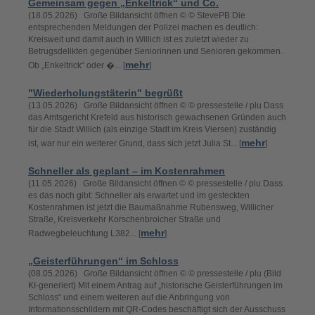
Gemeinsam gegen „Enkeltrick“ und Co.
(18.05.2026) Große Bildansicht öffnen © © StevePB Die
entsprechenden Meldungen der Polizei machen es deutlich:
Kreisweit und damit auch in Willich ist es zuletzt wieder zu
Betrugsdelikten gegenüber Seniorinnen und Senioren gekommen.
mehr
Ob „Enkeltrick“ oder �... [
]
"Wiederholungstäterin" begrüßt
(13.05.2026) Große Bildansicht öffnen © © pressestelle / plu Dass
das Amtsgericht Krefeld aus historisch gewachsenen Gründen auch
für die Stadt Willich (als einzige Stadt im Kreis Viersen) zuständig
mehr
ist, war nur ein weiterer Grund, dass sich jetzt Julia St... [
]
Schneller als geplant – im Kostenrahmen
(11.05.2026) Große Bildansicht öffnen © © pressestelle / plu Dass
es das noch gibt: Schneller als erwartet und im gesteckten
Kostenrahmen ist jetzt die Baumaßnahme Rubensweg, Willicher
Straße, Kreisverkehr Korschenbroicher Straße und
mehr
Radwegbeleuchtung L382... [
]
„Geisterführungen“ im Schloss
(08.05.2026) Große Bildansicht öffnen © © pressestelle / plu (Bild
KI-generiert) Mit einem Antrag auf „historische Geisterführungen im
Schloss“ und einem weiteren auf die Anbringung von
Informationsschildern mit QR-Codes beschäftigt sich der Ausschuss