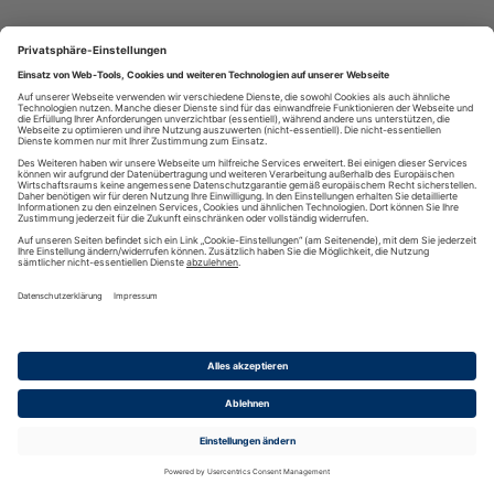
Jede Menge los im Städtchen...
(02.03.2026) Große Bildansicht öffnen © © pressestelle willich /
plu Vormerken: 14 Veranstaltungen stehen allein „auf Ticket“ des
Willicher Stadtmanagements im kommenden Jahr an.
Bürgermeister Christian Pakusch präsentierte heute gemeinsam mit
mehr
Alina Nic... [
]
"Mitmischen statt rumsitzen"
(02.03.2026) Große Bildansicht öffnen © © Seniorenbeirat 2026
„Seniorenpower für Willich - Mitmischen statt rumsitzen.“ #Unter
diesem Motto hat jetzt der 8. Seniorenbeirat der Stadt Willich seine
Arbeit aufgenommen. Gemeinsam mit dem gewählten Vorstand ...
mehr
[
]
„T4“-Opfern Namen und Gesicht geben
(27.02.2026) Große Bildansicht öffnen © © pressestelle willich /
plu „Es ist schon unglaublich schockierend und bewegend, zu
erfahren, dass Menschen, die heute gut integriert Teil der
Gesellschaft sind, damals als ,nicht lebenswert‘ aussortiert und
mehr
ermord... [
]
2027 wieder eine Höfe-Tour
(19.02.2026) Große Bildansicht öffnen © © Pressestelle Stadt