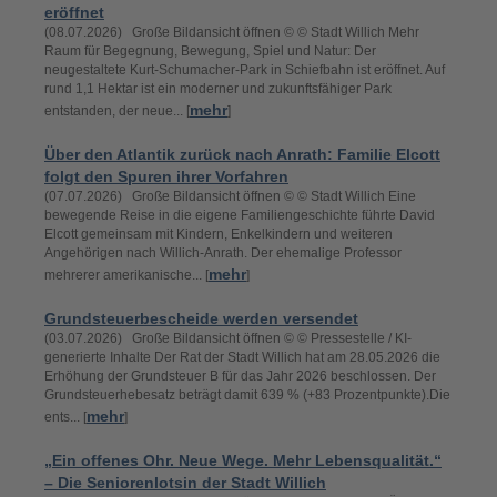
eröffnet
(08.07.2026) Große Bildansicht öffnen © © Stadt Willich Mehr
Raum für Begegnung, Bewegung, Spiel und Natur: Der
neugestaltete Kurt-Schumacher-Park in Schiefbahn ist eröffnet. Auf
rund 1,1 Hektar ist ein moderner und zukunftsfähiger Park
mehr
entstanden, der neue... [
]
Über den Atlantik zurück nach Anrath: Familie Elcott
folgt den Spuren ihrer Vorfahren
(07.07.2026) Große Bildansicht öffnen © © Stadt Willich Eine
bewegende Reise in die eigene Familiengeschichte führte David
Elcott gemeinsam mit Kindern, Enkelkindern und weiteren
Angehörigen nach Willich-Anrath. Der ehemalige Professor
mehr
mehrerer amerikanische... [
]
Grundsteuerbescheide werden versendet
(03.07.2026) Große Bildansicht öffnen © © Pressestelle / KI-
generierte Inhalte Der Rat der Stadt Willich hat am 28.05.2026 die
Erhöhung der Grundsteuer B für das Jahr 2026 beschlossen. Der
Grundsteuerhebesatz beträgt damit 639 % (+83 Prozentpunkte).Die
mehr
ents... [
]
„Ein offenes Ohr. Neue Wege. Mehr Lebensqualität.“
– Die Seniorenlotsin der Stadt Willich