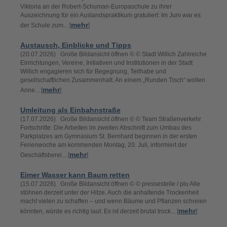
Viktoria an der Robert-Schuman-Europaschule zu ihrer
Auszeichnung für ein Auslandspraktikum gratuliert: Im Juni war es
mehr
der Schule zum... [
]
Austausch, Einblicke und Tipps
(20.07.2026) Große Bildansicht öffnen © © Stadt Willich Zahlreiche
Einrichtungen, Vereine, Initiativen und Institutionen in der Stadt
Willich engagieren sich für Begegnung, Teilhabe und
gesellschaftlichen Zusammenhalt. An einem „Runden Tisch“ wollen
mehr
Anne... [
]
Umleitung als Einbahnstraße
(17.07.2026) Große Bildansicht öffnen © © Team Straßenverkehr
Fortschritte: Die Arbeiten im zweiten Abschnitt zum Umbau des
Parkplatzes am Gymnasium St. Bernhard beginnen in der ersten
Ferienwoche am kommenden Montag, 20. Juli, informiert der
mehr
Geschäftsberei... [
]
Eimer Wasser kann Baum retten
(15.07.2026) Große Bildansicht öffnen © © pressestelle / plu Alle
stöhnen derzeit unter der Hitze. Auch die anhaltende Trockenheit
macht vielen zu schaffen – und wenn Bäume und Pflanzen schreien
mehr
könnten, würde es richtig laut: Es ist derzeit brutal trock... [
]