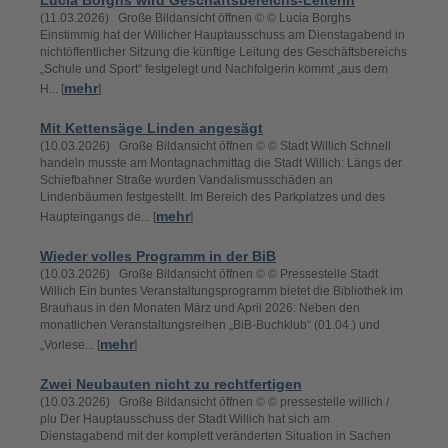
Lucia Borghs wird Geschäftsbereichs-Leiterin
(11.03.2026) Große Bildansicht öffnen © © Lucia Borghs
Einstimmig hat der Willicher Hauptausschuss am Dienstagabend in
nichtöffentlicher Sitzung die künftige Leitung des Geschäftsbereichs
„Schule und Sport“ festgelegt und Nachfolgerin kommt „aus dem
mehr
H... [
]
Mit Kettensäge Linden angesägt
(10.03.2026) Große Bildansicht öffnen © © Stadt Willich Schnell
handeln musste am Montagnachmittag die Stadt Willich: Längs der
Schiefbahner Straße wurden Vandalismusschäden an
Lindenbäumen festgestellt. Im Bereich des Parkplatzes und des
mehr
Haupteingangs de... [
]
Wieder volles Programm in der BiB
(10.03.2026) Große Bildansicht öffnen © © Pressestelle Stadt
Willich Ein buntes Veranstaltungsprogramm bietet die Bibliothek im
Brauhaus in den Monaten März und April 2026: Neben den
monatlichen Veranstaltungsreihen „BiB-Buchklub“ (01.04.) und
mehr
„Vorlese... [
]
Zwei Neubauten nicht zu rechtfertigen
(10.03.2026) Große Bildansicht öffnen © © pressestelle willich /
plu Der Hauptausschuss der Stadt Willich hat sich am
Dienstagabend mit der komplett veränderten Situation in Sachen