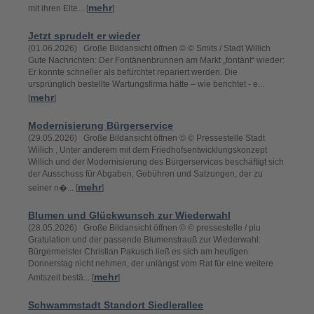
mehr
mit ihren Elte... [
]
Jetzt sprudelt er wieder
(01.06.2026) Große Bildansicht öffnen © © Smits / Stadt Willich
Gute Nachrichten: Der Fontänenbrunnen am Markt „fontänt“ wieder:
Er konnte schneller als befürchtet repariert werden. Die
ursprünglich bestellte Wartungsfirma hätte – wie berichtet - e...
mehr
[
]
Modernisierung Bürgerservice
(29.05.2026) Große Bildansicht öffnen © © Pressestelle Stadt
Willich , Unter anderem mit dem Friedhofsentwicklungskonzept
Willich und der Modernisierung des Bürgerservices beschäftigt sich
der Ausschuss für Abgaben, Gebühren und Satzungen, der zu
mehr
seiner n�... [
]
Blumen und Glückwunsch zur Wiederwahl
(28.05.2026) Große Bildansicht öffnen © © pressestelle / plu
Gratulation und der passende Blumenstrauß zur Wiederwahl:
Bürgermeister Christian Pakusch ließ es sich am heutigen
Donnerstag nicht nehmen, der unlängst vom Rat für eine weitere
mehr
Amtszeit bestä... [
]
Schwammstadt Standort Siedlerallee