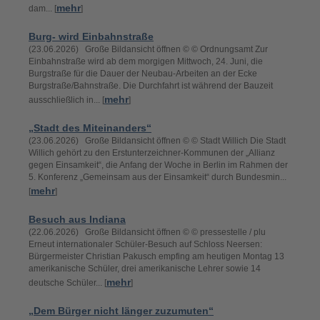
mehr
dam... [
]
Burg- wird Einbahnstraße
(23.06.2026) Große Bildansicht öffnen © © Ordnungsamt Zur
Einbahnstraße wird ab dem morgigen Mittwoch, 24. Juni, die
Burgstraße für die Dauer der Neubau-Arbeiten an der Ecke
Burgstraße/Bahnstraße. Die Durchfahrt ist während der Bauzeit
mehr
ausschließlich in... [
]
„Stadt des Miteinanders“
(23.06.2026) Große Bildansicht öffnen © © Stadt Willich Die Stadt
Willich gehört zu den Erstunterzeichner-Kommunen der „Allianz
gegen Einsamkeit“, die Anfang der Woche in Berlin im Rahmen der
5. Konferenz „Gemeinsam aus der Einsamkeit“ durch Bundesmin...
mehr
[
]
Besuch aus Indiana
(22.06.2026) Große Bildansicht öffnen © © pressestelle / plu
Erneut internationaler Schüler-Besuch auf Schloss Neersen:
Bürgermeister Christian Pakusch empfing am heutigen Montag 13
amerikanische Schüler, drei amerikanische Lehrer sowie 14
mehr
deutsche Schüler... [
]
„Dem Bürger nicht länger zuzumuten“