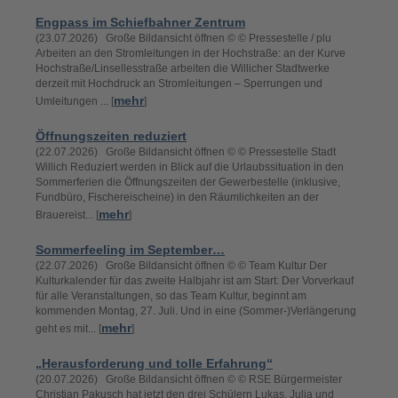
Engpass im Schiefbahner Zentrum
(23.07.2026) Große Bildansicht öffnen © © Pressestelle / plu
Arbeiten an den Stromleitungen in der Hochstraße: an der Kurve
Hochstraße/Linsellesstraße arbeiten die Willicher Stadtwerke
derzeit mit Hochdruck an Stromleitungen – Sperrungen und
mehr
Umleitungen ... [
]
Öffnungszeiten reduziert
(22.07.2026) Große Bildansicht öffnen © © Pressestelle Stadt
Willich Reduziert werden in Blick auf die Urlaubssituation in den
Sommerferien die Öffnungszeiten der Gewerbestelle (inklusive,
Fundbüro, Fischereischeine) in den Räumlichkeiten an der
mehr
Brauereist... [
]
Sommerfeeling im September…
(22.07.2026) Große Bildansicht öffnen © © Team Kultur Der
Kulturkalender für das zweite Halbjahr ist am Start: Der Vorverkauf
für alle Veranstaltungen, so das Team Kultur, beginnt am
kommenden Montag, 27. Juli. Und in eine (Sommer-)Verlängerung
mehr
geht es mit... [
]
„Herausforderung und tolle Erfahrung“
(20.07.2026) Große Bildansicht öffnen © © RSE Bürgermeister
Christian Pakusch hat jetzt den drei Schülern Lukas, Julia und