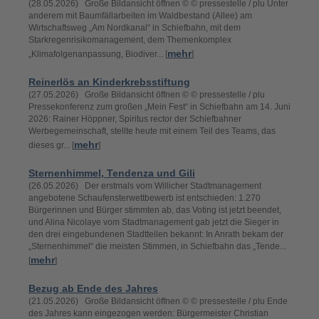
(28.05.2026) Große Bildansicht öffnen © © pressestelle / plu Unter
anderem mit Baumfällarbeiten im Waldbestand (Allee) am
Wirtschaftsweg „Am Nordkanal“ in Schiefbahn, mit dem
Starkregenrisikomanagement, dem Themenkomplex
mehr
„Klimafolgenanpassung, Biodiver... [
]
Reinerlös an Kinderkrebsstiftung
(27.05.2026) Große Bildansicht öffnen © © pressestelle / plu
Pressekonferenz zum großen „Mein Fest“ in Schiefbahn am 14. Juni
2026: Rainer Höppner, Spiritus rector der Schiefbahner
Werbegemeinschaft, stellte heute mit einem Teil des Teams, das
mehr
dieses gr... [
]
Sternenhimmel, Tendenza und Gili
(26.05.2026) Der erstmals vom Willicher Stadtmanagement
angebotene Schaufensterwettbewerb ist entschieden: 1.270
Bürgerinnen und Bürger stimmten ab, das Voting ist jetzt beendet,
und Alina Nicolaye vom Stadtmanagement gab jetzt die Sieger in
den drei eingebundenen Stadtteilen bekannt: In Anrath bekam der
„Sternenhimmel“ die meisten Stimmen, in Schiefbahn das „Tende...
mehr
[
]
Bezug ab Ende des Jahres
(21.05.2026) Große Bildansicht öffnen © © pressestelle / plu Ende
des Jahres kann eingezogen werden: Bürgermeister Christian