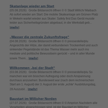
Skatanlage wieder am Start
(05.08.2026) Große Bildansicht öffnen © © Stadt Willich/ Maibach
Ab sofort wieder am Start: Die mobile Skateanlage am Grünen Platz
in Wekeln wartet wieder aus Skater. Safety first Das Gerät musste
leider aus Sicherheitsgründen abgebaut, in die Werkstatt geb...
mehr
[
]
„Wasser die zentrale Zukunftsfrage“
(04.08.2026) Große Bildansicht öffnen © © pressestelle/plu
Angesichts der Hitze, der damit verbundenen Trockenheit und auch
sinkender Pegelstände ist das Thema Wasser mehr auch ins
mediale und politische Bewusstsein gerückt – und in aller Munde
mehr
sowie Them... [
]
Willkommen „bei der Stadt“
(03.08.2026) Große Bildansicht öffnen © © pressestelle/plu So
manchen war ein bisschen Aufregung oder doch Anspannung
durchaus anzusehen: Bundesweit war (nach dem rechnerischen
Start am 1. August) der 3. August der erste „echte“ Ausbildungstag,
mehr
28 Auszubil... [
]
Baustart im Willicher Norden
(27.07.2026) Große Bildansicht öffnen © © Amprion Nachdem alle
Vorarbeiten abgeschlossen sind, ist der Baustart im Willicher