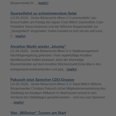
mehr
Beigeordnete Dr. ... [
]
Spargelfahrt zu schwimmendem Salat
(13.06.2026) Große Bildansicht öffnen © © pressestelle / plu
Erneut hatten am Freitag der Japan-Club Willich (namentlich Club-
Präsident Yasuo Inadome) und der Willicher Bürgermeister zur
„Spargelfahrt“ eingeladen: Dabei handelt es sich um ein seit rund
mehr
2... [
]
Anrather Markt wieder „blumig“
(11.06.2026) Große Bildansicht öffnen © © Stadtmanagement
Nachfolgeregelung gefunden: Viele regelmäßige Anrather
Marktbesucher hatten bedauert, dass der ehemalige
Blumenhändler auf dem Anrather Wochenmarkt Ende Mai in den
mehr
wohlgemerkt wohlverdienten und geg... [
]
Pakusch jetzt Sprecher CDU-Gruppe
(10.06.2026) Große Bildansicht öffnen © © Stadt WiIlich Willichs
Bürgermeister Christian Pakusch ist bei Mitgliederversammlung des
Städtetag am heutigen Mittwoch in Oberhausen erneut in den
Vorstand des Städtetages gewählt worden – und neu zum Sprecher
mehr
... [
]
Vier „Willicher“ Touren am Start