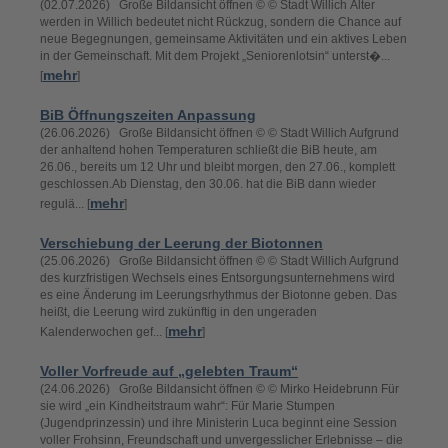
(02.07.2026) Große Bildansicht öffnen © © Stadt Willich Älter
werden in Willich bedeutet nicht Rückzug, sondern die Chance auf
neue Begegnungen, gemeinsame Aktivitäten und ein aktives Leben
in der Gemeinschaft. Mit dem Projekt „Seniorenlotsin“ unterst�...
mehr
[
]
BiB Öffnungszeiten Anpassung
(26.06.2026) Große Bildansicht öffnen © © Stadt Willich Aufgrund
der anhaltend hohen Temperaturen schließt die BiB heute, am
26.06., bereits um 12 Uhr und bleibt morgen, den 27.06., komplett
geschlossen.Ab Dienstag, den 30.06. hat die BiB dann wieder
mehr
regulä... [
]
Verschiebung der Leerung der Biotonnen
(25.06.2026) Große Bildansicht öffnen © © Stadt Willich Aufgrund
des kurzfristigen Wechsels eines Entsorgungsunternehmens wird
es eine Änderung im Leerungsrhythmus der Biotonne geben. Das
heißt, die Leerung wird zukünftig in den ungeraden
mehr
Kalenderwochen gef... [
]
Voller Vorfreude auf „gelebten Traum“
(24.06.2026) Große Bildansicht öffnen © © Mirko Heidebrunn Für
sie wird „ein Kindheitstraum wahr“: Für Marie Stumpen
(Jugendprinzessin) und ihre Ministerin Luca beginnt eine Session
voller Frohsinn, Freundschaft und unvergesslicher Erlebnisse – die