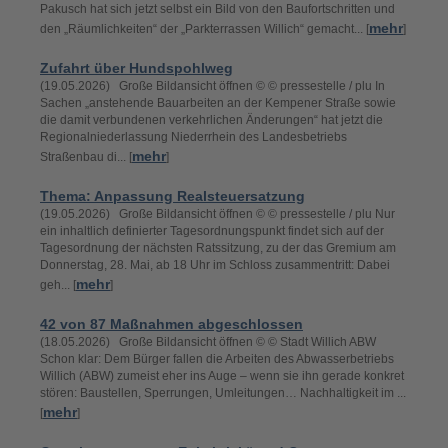
Pakusch hat sich jetzt selbst ein Bild von den Baufortschritten und
mehr
den „Räumlichkeiten“ der „Parkterrassen Willich“ gemacht... [
]
Zufahrt über Hundspohlweg
(19.05.2026) Große Bildansicht öffnen © © pressestelle / plu In
Sachen „anstehende Bauarbeiten an der Kempener Straße sowie
die damit verbundenen verkehrlichen Änderungen“ hat jetzt die
Regionalniederlassung Niederrhein des Landesbetriebs
mehr
Straßenbau di... [
]
Thema: Anpassung Realsteuersatzung
(19.05.2026) Große Bildansicht öffnen © © pressestelle / plu Nur
ein inhaltlich definierter Tagesordnungspunkt findet sich auf der
Tagesordnung der nächsten Ratssitzung, zu der das Gremium am
Donnerstag, 28. Mai, ab 18 Uhr im Schloss zusammentritt: Dabei
mehr
geh... [
]
42 von 87 Maßnahmen abgeschlossen
(18.05.2026) Große Bildansicht öffnen © © Stadt Willich ABW
Schon klar: Dem Bürger fallen die Arbeiten des Abwasserbetriebs
Willich (ABW) zumeist eher ins Auge – wenn sie ihn gerade konkret
stören: Baustellen, Sperrungen, Umleitungen… Nachhaltigkeit im ...
mehr
[
]