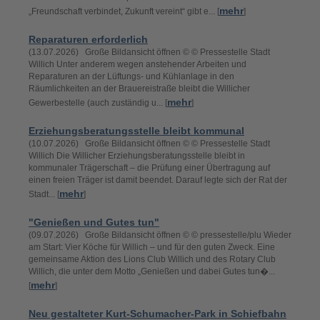
mehr
„Freundschaft verbindet, Zukunft vereint“ gibt e... [
]
Reparaturen erforderlich
(13.07.2026) Große Bildansicht öffnen © © Pressestelle Stadt
Willich Unter anderem wegen anstehender Arbeiten und
Reparaturen an der Lüftungs- und Kühlanlage in den
Räumlichkeiten an der Brauereistraße bleibt die Willicher
mehr
Gewerbestelle (auch zuständig u... [
]
Erziehungsberatungsstelle bleibt kommunal
(10.07.2026) Große Bildansicht öffnen © © Pressestelle Stadt
Willich Die Willicher Erziehungsberatungsstelle bleibt in
kommunaler Trägerschaft – die Prüfung einer Übertragung auf
einen freien Träger ist damit beendet. Darauf legte sich der Rat der
mehr
Stadt... [
]
"Genießen und Gutes tun"
(09.07.2026) Große Bildansicht öffnen © © pressestelle/plu Wieder
am Start: Vier Köche für Willich – und für den guten Zweck. Eine
gemeinsame Aktion des Lions Club Willich und des Rotary Club
Willich, die unter dem Motto „Genießen und dabei Gutes tun�...
mehr
[
]
Neu gestalteter Kurt-Schumacher-Park in Schiefbahn