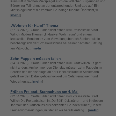
Kreis ruft in Sachen Mietspiegel auch die Willicher Bürgerinnen und
Bürger zur Teilnahme an der entsprechenden Umfrage auf: Ein
Mietspiegel bildet die zentrale Grundlage für eine Übersicht, w...
mehr
[
]
„Wohnen für Hand“ Thema
(27.04.2026) Große Bildansicht öffnen © © Pressestelle Stadt
Willich Mit den Themen „Inklusiver Wohnraum“ und einem
kreisweiten Benchmark zum Verwaltungsbereich Seniorenstelle
beschäftigt sich der Sozialausschuss bei seiner nächsten Sitzung
mehr
am Mittwoch,... [
]
Zehn Pappeln müssen fallen
(24.04.2026) Große Bildansicht öffnen © © Stadt Willich Es geht
nicht anders: Am kommenden Dienstag müssen zehn Pappeln im
Bereich der Tennisanlage an der Linsellesstraße in Schiefbahn
gefällt werden.Dabei geht es konkret um Gefahrenabwehr und
mehr
Wiederherste... [
]
Frühes Freibad: Startschuss am 4. Mai
(22.04.2026) Große Bildansicht öffnen © © Pressestelle Stadt
Willich Die Freibadsaison in „De Bütt“ rückt näher – und in diesem
Jahr fällt der Startschuss aus bekannten Gründen früher: „Unsere
mehr
Freibadvorbereitungen, mit denen wir bereits Anfang ... [
]