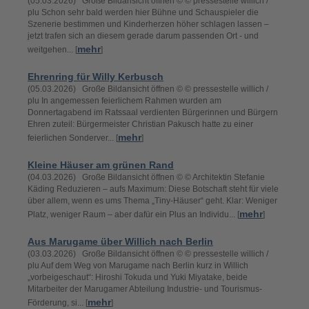
(05.03.2026) Große Bildansicht öffnen © © pressestelle willich /
plu Schon sehr bald werden hier Bühne und Schauspieler die
Szenerie bestimmen und Kinderherzen höher schlagen lassen –
jetzt trafen sich an diesem gerade darum passenden Ort - und
mehr
weitgehen... [
]
Ehrenring für Willy Kerbusch
(05.03.2026) Große Bildansicht öffnen © © pressestelle willich /
plu In angemessen feierlichem Rahmen wurden am
Donnertagabend im Ratssaal verdienten Bürgerinnen und Bürgern
Ehren zuteil: Bürgermeister Christian Pakusch hatte zu einer
mehr
feierlichen Sonderver... [
]
Kleine Häuser am grünen Rand
(04.03.2026) Große Bildansicht öffnen © © Architektin Stefanie
Käding Reduzieren – aufs Maximum: Diese Botschaft steht für viele
über allem, wenn es ums Thema „Tiny-Häuser“ geht. Klar: Weniger
mehr
Platz, weniger Raum – aber dafür ein Plus an Individu... [
]
Aus Marugame über Willich nach Berlin
(03.03.2026) Große Bildansicht öffnen © © pressestelle willich /
plu Auf dem Weg von Marugame nach Berlin kurz in Willich
„vorbeigeschaut“: Hiroshi Tokuda und Yuki Miyatake, beide
Mitarbeiter der Marugamer Abteilung Industrie- und Tourismus-
mehr
Förderung, si... [
]