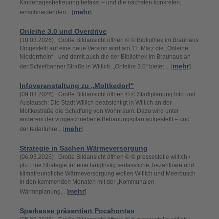
Kindertagesbetreuung befasst – und die nächsten konkreten,
mehr
einschneidenden... [
]
Onleihe 3.0 und Overdrive
(10.03.2026) Große Bildansicht öffnen © © Bibliothek im Brauhaus
Umgestellt auf eine neue Version wird am 11. März die „Onleihe
Niederrhein“ - und damit auch die der Bibliothek im Brauhaus an
mehr
der Schiefbahner Straße in Willich. „Onleihe 3.0“ bietet ... [
]
Infoveranstaltung zu „Moltkedorf“
(09.03.2026) Große Bildansicht öffnen © © Stadtplanung Info und
Austausch: Die Stadt Willich beabsichtigt in Willich an der
Moltkestraße die Schaffung von Wohnraum. Dazu wird unter
anderem der vorgeschriebene Bebauungsplan aufgestellt – und
mehr
der federführe... [
]
Strategie in Sachen Wärmeversorgung
(06.03.2026) Große Bildansicht öffnen © © pressestelle willich /
plu Eine Strategie für eine langfristig verlässliche, bezahlbare und
klimafreundliche Wärmeversorgung wollen Willich und Meerbusch
in den kommenden Monaten mit der „Kommunalen
mehr
Wärmeplanung... [
]
Sparkasse präsentiert Pocahontas