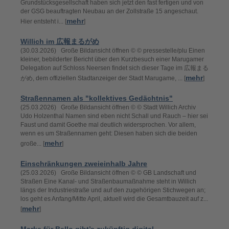
Grundstücksgesellschaft haben sich jetzt den fast fertigen und von
der GSG beauftragten Neubau an der Zollstraße 15 angeschaut.
mehr
Hier entsteht i... [
]
Willich im 広報まるがめ
(30.03.2026) Große Bildansicht öffnen © © pressestelle/plu Einen
kleiner, bebilderter Bericht über den Kurzbesuch einer Marugamer
Delegation auf Schloss Neersen findet sich dieser Tage im 広報まる
mehr
がめ, dem offiziellen Stadtanzeiger der Stadt Marugame, ... [
]
Straßennamen als "kollektives Gedächtnis"
(25.03.2026) Große Bildansicht öffnen © © Stadt Willich Archiv
Udo Holzenthal Namen sind eben nicht Schall und Rauch – hier sei
Faust und damit Goethe mal deutlich widersprochen. Vor allem,
wenn es um Straßennamen geht: Diesen haben sich die beiden
mehr
große... [
]
Einschränkungen zweieinhalb Jahre
(25.03.2026) Große Bildansicht öffnen © © GB Landschaft und
Straßen Eine Kanal- und Straßenbaumaßnahme steht in Willich
längs der Industriestraße und auf den zugehörigen Stichwegen an;
los geht es Anfang/Mitte April, aktuell wird die Gesamtbauzeit auf z...
mehr
[
]