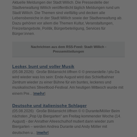
Aktuelle Meldungen der Stadt Willich. Die Pressestelle der
Stadtverwaltung Willich veröffentlicht täglich Meldungen rund um
Stadt Willich. Die Themen sind vielfältig und decken alle
Lebensbereiche in der Stadt Willich sowie der Stadtverwaltung ab.
Dazu gehören vor allem die Themen Kultur, Veranstaltungen,
Freizeitangebote, Politik, Bürgerbeteiligung, Services für
Bürger:innen.
Nachrichten aus dem RSS-Feed: Stadt Willich -
Pressemitteilungen
Lecker, bunt und voller Musik
(05.08.2026) Große Bildansicht öffnen © © pressestelle / plu Da
wird wieder was los sein: Ende August wird das Schiefbahner
Zentrum wieder zu einer Bühne für ein buntes, leckeres und
musikalisches Streetfood-Festival. Am heutigen Mittwoch wurde mit
mehr
einem Pre... [
]
Deutsche und italienische Schlager
(05.08.2026) Große Bildansicht öffnen © © Durante/Möller Beim
nächsten „Pop Up Biergarten“ am Freitag kommender Woche (14.
August) - der Anrather Alleeschulhof mutiert dann wieder zum
Biergarten – werden Andrea Durante und Andy Möller mit
mehr
deutschen u... [
]