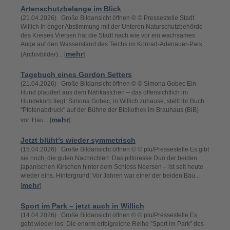
Artenschutzbelange im Blick
(21.04.2026) Große Bildansicht öffnen © © Pressestelle Stadt
Willich In enger Abstimmung mit der Unteren Naturschutzbehörde
des Kreises Viersen hat die Stadt nach wie vor ein wachsames
Auge auf den Wasserstand des Teichs im Konrad-Adenauer-Park
mehr
(Archivbilder)... [
]
Tagebuch eines Gordon Setters
(21.04.2026) Große Bildansicht öffnen © © Simona Gobec Ein
Hund plaudert aus dem Nähkästchen – das offensichtlich im
Hundekorb liegt: Simona Gobec, in Willich zuhause, stellt ihr Buch
"Pfotenabdruck" auf der Bühne der Bibliothek im Brauhaus (BiB)
mehr
vor. Hau... [
]
Jetzt blüht’s wieder symmetrisch
(15.04.2026) Große Bildansicht öffnen © © plu/Pressestelle Es gibt
sie noch, die guten Nachrichten: Das pittoreske Duo der beiden
japanischen Kirschen hinter dem Schloss Neersen – ist seit heute
wieder eins. Hintergrund: Vor Jahren war einer der beiden Bäu...
mehr
[
]
Sport im Park – jetzt auch in Willich
(14.04.2026) Große Bildansicht öffnen © © plu/Pressestelle Es
geht wieder los: Die enorm erfolgreiche Reihe "Sport im Park" des