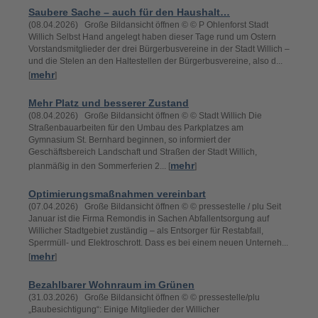
Saubere Sache – auch für den Haushalt…
(08.04.2026) Große Bildansicht öffnen © © P Ohlenforst Stadt
Willich Selbst Hand angelegt haben dieser Tage rund um Ostern
Vorstandsmitglieder der drei Bürgerbusvereine in der Stadt Willich –
und die Stelen an den Haltestellen der Bürgerbusvereine, also d...
mehr
[
]
Mehr Platz und besserer Zustand
(08.04.2026) Große Bildansicht öffnen © © Stadt Willich Die
Straßenbauarbeiten für den Umbau des Parkplatzes am
Gymnasium St. Bernhard beginnen, so informiert der
Geschäftsbereich Landschaft und Straßen der Stadt Willich,
mehr
planmäßig in den Sommerferien 2... [
]
Optimierungsmaßnahmen vereinbart
(07.04.2026) Große Bildansicht öffnen © © pressestelle / plu Seit
Januar ist die Firma Remondis in Sachen Abfallentsorgung auf
Willicher Stadtgebiet zuständig – als Entsorger für Restabfall,
Sperrmüll- und Elektroschrott. Dass es bei einem neuen Unterneh...
mehr
[
]
Bezahlbarer Wohnraum im Grünen
(31.03.2026) Große Bildansicht öffnen © © pressestelle/plu
„Baubesichtigung“: Einige Mitglieder der Willicher