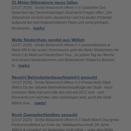
21-Meter-Silberahorn muss fallen
(15.07.2026) Große Bildansicht öffnen © © Gutachten Das
Gutachten des Sachverständigen lässt keine Fragen offen: „Der
Silberahorn ist nicht mehr standsicher und hat akuten Pilzbefall,
aufgrund der weit fortgeschrittenen Fäule und somit geringen
mehr
Restwands... [
]
Welle Niederrhein sendet aus Willich
(14.07.2026) Große Bildansicht öffnen © © pressestelle/plu &
Welle NR In der ersten Ferienwoche geht die Welle Niederrhein mit
ihrem City-Mobil auf Niederrhein-Tour. „An jedem Tag der Woche
sind unsere Moderatorinnen und Moderatoren Natascha Brücker,
mehr
M... [
]
Neue(r) Behindertenbeauftragte(r) gesucht
(14.07.2026) Große Bildansicht öffnen © © Pressestelle Stadt
Willich Da der aktuelle Behindertenbeauftragte der Stadt - Hans
Lehmann (Bild) hat und hatte das Amt seit 2012 inne - sein
Ehrenamt zum nächsten Jahr niederlegen wird, sucht die Stadt
mehr
Willich eine ... [
]
Noch Gastgeberfamilien gesucht
(13.07.2026) Große Bildansicht öffnen © © Stadt Willich Das große
Partnerschaftsfest zur Feier der Städtepartnerschaft „60 Jahre
Willich & Linselles“ im September rückt näher – unter dem Motto