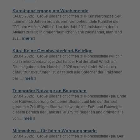
Kunstspaziergang am Wochenende
(04.05.2026) Große Bildansicht öffnen © © Künstlergruppe Seit
nunmehr 15 Jahren organisieren vier befreundete Künstler die
"Offenen Ateliers Willich". Um das Jahr 2011 entstanden deren
Ateliers zufällig in großer räumlicher Nähe zueinander, man fand
mehr
zus... [
]
Kita: Keine Geschwisterkind-Beiträge
(29.04.2026) Große Bildansicht öffnen © © pressestelle willich /
plu In rekordverdächtiger Zeit hat der Rat der Stadt Willich am
Dienstagabend den Haushalt 2026 verabschiedet. Was auch
darauf zurückzuführen ist, dass sich alle Sprecher der Fraktionen
mehr
bei i... [
]
Temporäre Notwege an Baugruben
(27.04.2026) Große Bildansicht öffnen © © pressestelle / plu Ende
der Radwegsperrung Kempener Straße: Laut Info der dort seit
geraumer Zeit tätigen Stadtwerke wurde der Fuß- und Radweg in
diesem Bereich der Landstraße 379 freigegeben und größtenteils
mehr
von... [
]
Mitmachen – für fairen Wohnungsmarkt
(27.04.2026) Große Bildansicht öffnen © © pressestelle / plu Der