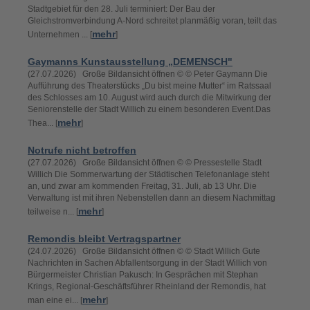
Stadtgebiet für den 28. Juli terminiert: Der Bau der
Gleichstromverbindung A-Nord schreitet planmäßig voran, teilt das
mehr
Unternehmen ... [
]
Gaymanns Kunstausstellung „DEMENSCH"
(27.07.2026) Große Bildansicht öffnen © © Peter Gaymann Die
Aufführung des Theaterstücks „Du bist meine Mutter“ im Ratssaal
des Schlosses am 10. August wird auch durch die Mitwirkung der
Seniorenstelle der Stadt Willich zu einem besonderen Event.Das
mehr
Thea... [
]
Notrufe nicht betroffen
(27.07.2026) Große Bildansicht öffnen © © Pressestelle Stadt
Willich Die Sommerwartung der Städtischen Telefonanlage steht
an, und zwar am kommenden Freitag, 31. Juli, ab 13 Uhr. Die
Verwaltung ist mit ihren Nebenstellen dann an diesem Nachmittag
mehr
teilweise n... [
]
Remondis bleibt Vertragspartner
(24.07.2026) Große Bildansicht öffnen © © Stadt Willich Gute
Nachrichten in Sachen Abfallentsorgung in der Stadt Willich von
Bürgermeister Christian Pakusch: In Gesprächen mit Stephan
Krings, Regional-Geschäftsführer Rheinland der Remondis, hat
mehr
man eine ei... [
]