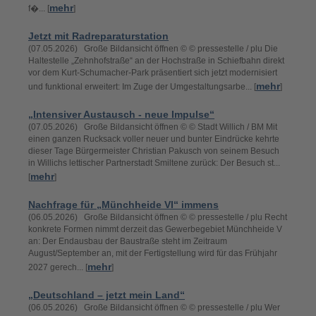
mehr
f�... [
]
Jetzt mit Radreparaturstation
(07.05.2026) Große Bildansicht öffnen © © pressestelle / plu Die
Haltestelle „Zehnhofstraße“ an der Hochstraße in Schiefbahn direkt
vor dem Kurt-Schumacher-Park präsentiert sich jetzt modernisiert
mehr
und funktional erweitert: Im Zuge der Umgestaltungsarbe... [
]
„Intensiver Austausch - neue Impulse“
(07.05.2026) Große Bildansicht öffnen © © Stadt Willich / BM Mit
einen ganzen Rucksack voller neuer und bunter Eindrücke kehrte
dieser Tage Bürgermeister Christian Pakusch von seinem Besuch
in Willichs lettischer Partnerstadt Smiltene zurück: Der Besuch st...
mehr
[
]
Nachfrage für „Münchheide VI“ immens
(06.05.2026) Große Bildansicht öffnen © © pressestelle / plu Recht
konkrete Formen nimmt derzeit das Gewerbegebiet Münchheide V
an: Der Endausbau der Baustraße steht im Zeitraum
August/September an, mit der Fertigstellung wird für das Frühjahr
mehr
2027 gerech... [
]
„Deutschland – jetzt mein Land“
(06.05.2026) Große Bildansicht öffnen © © pressestelle / plu Wer