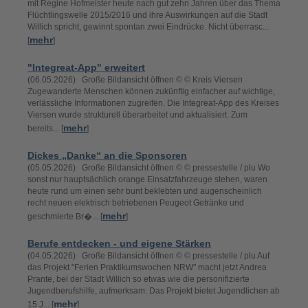
mit Regine Hofmeister heute nach gut zehn Jahren über das Thema
Flüchtlingswelle 2015/2016 und ihre Auswirkungen auf die Stadt
Willich spricht, gewinnt spontan zwei Eindrücke. Nicht überrasc...
mehr
[
]
"Integreat-App" erweitert
(06.05.2026) Große Bildansicht öffnen © © Kreis Viersen
Zugewanderte Menschen können zukünftig einfacher auf wichtige,
verlässliche Informationen zugreifen. Die Integreat-App des Kreises
Viersen wurde strukturell überarbeitet und aktualisiert. Zum
mehr
bereits... [
]
Dickes „Danke“ an die Sponsoren
(05.05.2026) Große Bildansicht öffnen © © pressestelle / plu Wo
sonst nur hauptsächlich orange Einsatzfahrzeuge stehen, waren
heute rund um einen sehr bunt beklebten und augenscheinlich
recht neuen elektrisch betriebenen Peugeot Getränke und
mehr
geschmierte Br�... [
]
Berufe entdecken - und eigene Stärken
(04.05.2026) Große Bildansicht öffnen © © pressestelle / plu Auf
das Projekt "Ferien Praktikumswochen NRW" macht jetzt Andrea
Prante, bei der Stadt Willich so etwas wie die personifizierte
Jugendberufshilfe, aufmerksam: Das Projekt bietet Jugendlichen ab
mehr
15 J... [
]