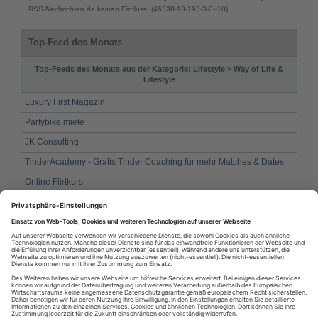
RSS-Nachrichten.de keinen Einfluss. (46338-13-193-3-0--10)
Top-Feed des Monats
Top-Feeds des Monats aus der Kategorie: Lifestyle > Way of Life &
Lifestyle
Luxury First Magazin
Partybike miete
JK Consulting
TinderAcademy - Gratis Tinder Coaching für mehr Matches & Dates
Online Flirtkurs
Nice-Magazin.de
Frag Beatrice: Liebe & Beziehung
Transvesiten, Transgender News
GoSee News
Das Frauen-Portal Camelli