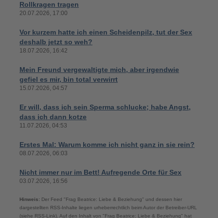
Rollkragen tragen
20.07.2026, 17:00
Vor kurzem hatte ich einen Scheidenpilz, tut der Sex
deshalb jetzt so weh?
18.07.2026, 16:42
Mein Freund vergewaltigte mich, aber irgendwie
gefiel es mir, bin total verwirrt
15.07.2026, 04:57
Er will, dass ich sein Sperma schlucke; habe Angst,
dass ich dann kotze
11.07.2026, 04:53
Erstes Mal: Warum komme ich nicht ganz in sie rein?
08.07.2026, 06:03
Nicht immer nur im Bett! Aufregende Orte für Sex
03.07.2026, 16:56
Hinweis:
Der Feed "Frag Beatrice: Liebe & Beziehung" und dessen hier
dargestellten RSS-Inhalte liegen urheberrechtlich beim Autor der Betreiber-URL
(siehe RSS-Link). Auf den Inhalt von "Frag Beatrice: Liebe & Beziehung" hat